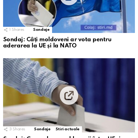
1
Shares
Sondaje
Sondaj: Câți moldoveni ar vota pentru
aderarea la UE și la NATO
3
Shares
Sondaje
Stiri actuale