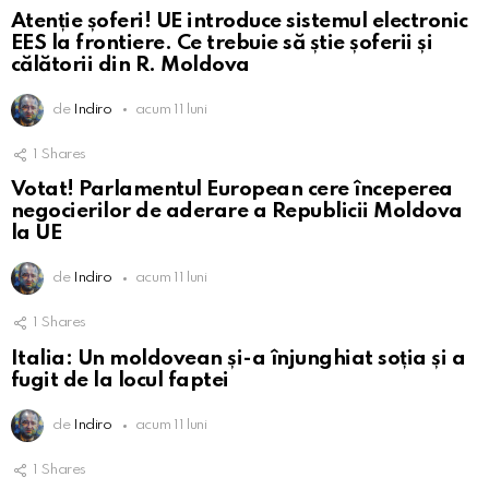
Atenție șoferi! UE introduce sistemul electronic
EES la frontiere. Ce trebuie să știe șoferii și
călătorii din R. Moldova
de
Indiro
acum 11 luni
1
Shares
Votat! Parlamentul European cere începerea
negocierilor de aderare a Republicii Moldova
la UE
de
Indiro
acum 11 luni
1
Shares
Italia: Un moldovean și-a înjunghiat soția și a
fugit de la locul faptei
de
Indiro
acum 11 luni
1
Shares