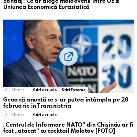
Sondaj: Ce ar alege moldovenii între UE și
Uniunea Economică Eurasiatică
1
Shares
Stiri actuale
Stiri Externe
Geoană anunță ce s-ar putea întâmpla pe 28
februarie în Transnistria
1
Shares
Stiri actuale
„Centrul de Informare NATO” din Chișinău ar fi
fost „atacat” cu cocktail Molotov [FOTO]