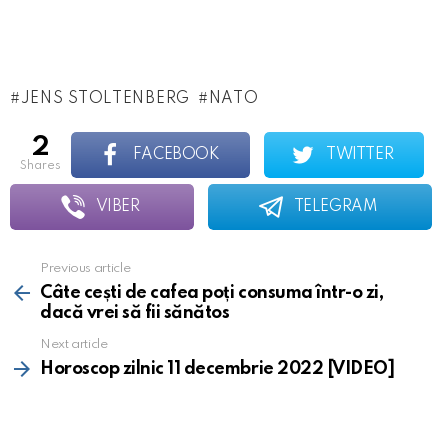
JENS STOLTENBERG
NATO
2
FACEBOOK
TWITTER
shares
VIBER
TELEGRAM
Previous article
See
more
Câte cești de cafea poți consuma într-o zi,
dacă vrei să fii sănătos
Next article
Horoscop zilnic 11 decembrie 2022 [VIDEO]