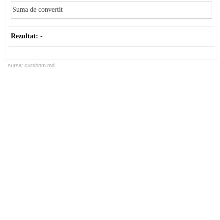
Rezultat:
-
sursa:
cursbnm.md