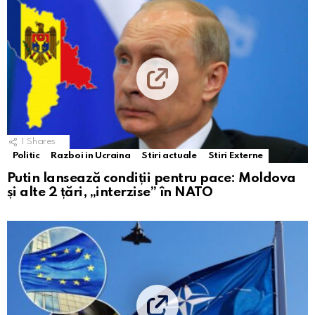
1
Shares
Politic
Razboi in Ucraina
Stiri actuale
Stiri Externe
Putin lansează condiții pentru pace: Moldova
și alte 2 țări, „interzise” în NATO