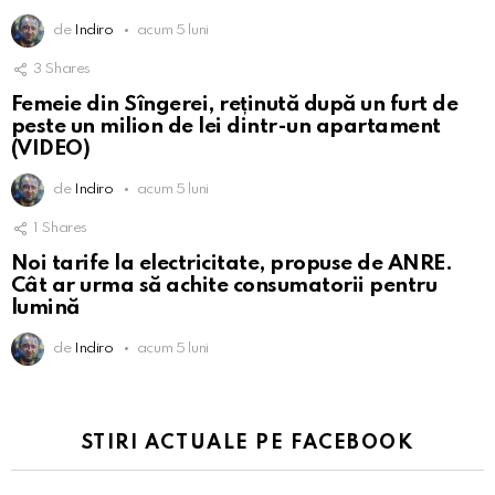
de
Indiro
acum 5 luni
3
Shares
Femeie din Sîngerei, reținută după un furt de
peste un milion de lei dintr-un apartament
(VIDEO)
de
Indiro
acum 5 luni
1
Shares
Noi tarife la electricitate, propuse de ANRE.
Cât ar urma să achite consumatorii pentru
lumină
de
Indiro
acum 5 luni
STIRI ACTUALE PE FACEBOOK