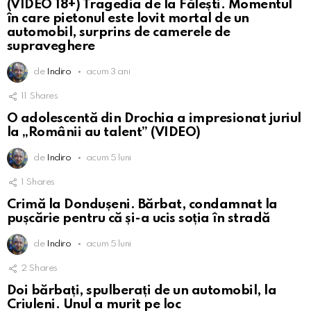
(VIDEO 18+) Tragedia de la Fălești. Momentul
în care pietonul este lovit mortal de un
automobil, surprins de camerele de
supraveghere
de
Indiro
acum 3 ani
11
Shares
O adolescentă din Drochia a impresionat juriul
la „Românii au talent” (VIDEO)
de
Indiro
acum 5 luni
1
Shares
Crimă la Dondușeni. Bărbat, condamnat la
pușcărie pentru că și-a ucis soția în stradă
de
Indiro
acum 5 luni
2
Shares
Doi bărbați, spulberați de un automobil, la
Criuleni. Unul a murit pe loc