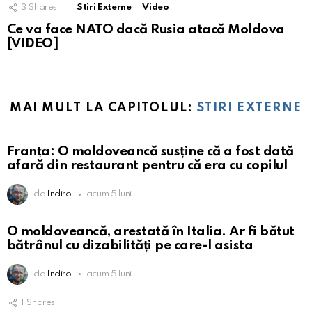
3
Shares
Stiri Externe
Video
Ce va face NATO dacă Rusia atacă Moldova
[VIDEO]
MAI MULT LA CAPITOLUL:
STIRI EXTERNE
Franța: O moldoveancă susține că a fost dată
afară din restaurant pentru că era cu copilul
de
Indiro
acum 5 luni
O moldoveancă, arestată în Italia. Ar fi bătut
bătrânul cu dizabilități pe care-l asista
de
Indiro
acum 5 luni
1
Shares