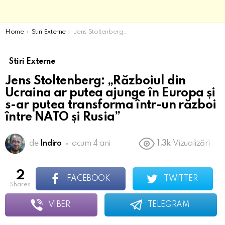
You are here:
Home
Stiri Externe
Jens Stoltenberg: „Războiul din Ucraina ar putea ajunge în Europa și s-ar putea transforma într-un război între NATO și Rusia”
Stiri Externe
Jens Stoltenberg: „Războiul din
Ucraina ar putea ajunge în Europa și
s-ar putea transforma într-un război
între NATO și Rusia”
de
Indiro
acum 4 ani
1.3k
Vizualizări
2
FACEBOOK
TWITTER
shares
VIBER
TELEGRAM