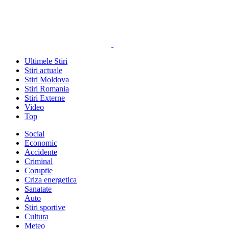
Ultimele Stiri
Stiri actuale
Stiri Moldova
Stiri Romania
Stiri Externe
Video
Top
Social
Economic
Accidente
Criminal
Coruptie
Criza energetica
Sanatate
Auto
Stiri sportive
Cultura
Meteo