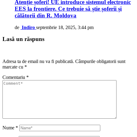
Atenție șoferi! UE introduce sistemul electronic
EES la frontiere. Ce trebuie să știe șoferii și
călătorii din R. Moldova
de
Indiro
septembrie 18, 2025, 3:44 pm
Lasă un răspuns
Adresa ta de email nu va fi publicată.
Câmpurile obligatorii sunt
marcate cu
*
Comentariu
*
Nume
*