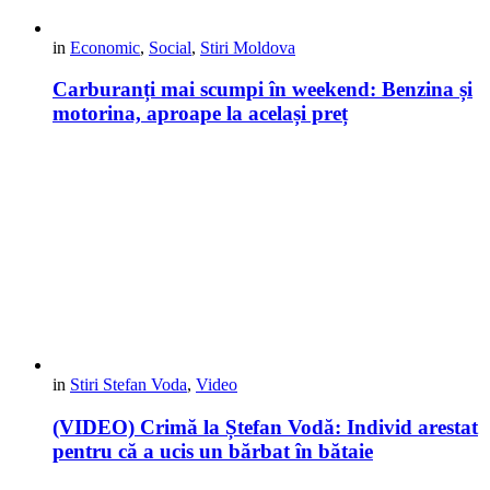
in
Economic
,
Social
,
Stiri Moldova
Carburanți mai scumpi în weekend: Benzina și
motorina, aproape la același preț
in
Stiri Stefan Voda
,
Video
(VIDEO) Crimă la Ștefan Vodă: Individ arestat
pentru că a ucis un bărbat în bătaie