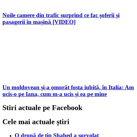
Noile camere din trafic surprind ce fac șoferii și
pasagerii în mașină [VIDEO]
Un moldovean și-a omorât fosta iubită, în Italia: Am
ucis-o pe Iana, cum m-a ucis și ea pe mine
Stiri actuale pe Facebook
Cele mai actuale știri
O dronă de tip Shahed a survolat