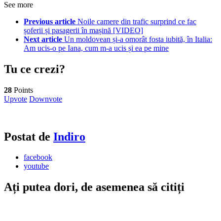
See more
Previous article
Noile camere din trafic surprind ce fac
șoferii și pasagerii în mașină [VIDEO]
Next article
Un moldovean și-a omorât fosta iubită, în Italia:
Am ucis-o pe Iana, cum m-a ucis și ea pe mine
Tu ce crezi?
28
Points
Upvote
Downvote
Postat de
Indiro
facebook
youtube
Ați putea dori, de asemenea să citiți