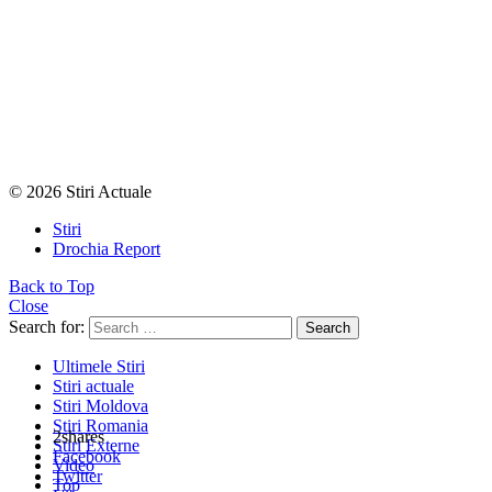
© 2026 Stiri Actuale
Stiri
Drochia Report
Back to Top
Close
Search for:
Search
Ultimele Stiri
Stiri actuale
Stiri Moldova
Stiri Romania
2
shares
Stiri Externe
Facebook
Video
Twitter
Top