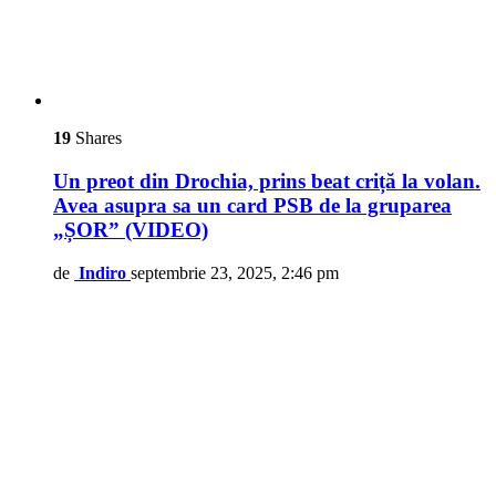
19
Shares
Un preot din Drochia, prins beat criță la volan.
Avea asupra sa un card PSB de la gruparea
„ȘOR” (VIDEO)
de
Indiro
septembrie 23, 2025, 2:46 pm