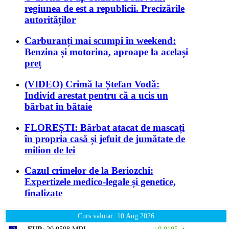
regiunea de est a republicii. Precizările
autorităților
Carburanți mai scumpi în weekend:
Benzina și motorina, aproape la același
preț
(VIDEO) Crimă la Ștefan Vodă:
Individ arestat pentru că a ucis un
bărbat în bătaie
FLOREȘTI: Bărbat atacat de mascați
în propria casă și jefuit de jumătate de
milion de lei
Cazul crimelor de la Beriozchi:
Expertizele medico-legale și genetice,
finalizate
Curs valutar: 10 Aug 2026