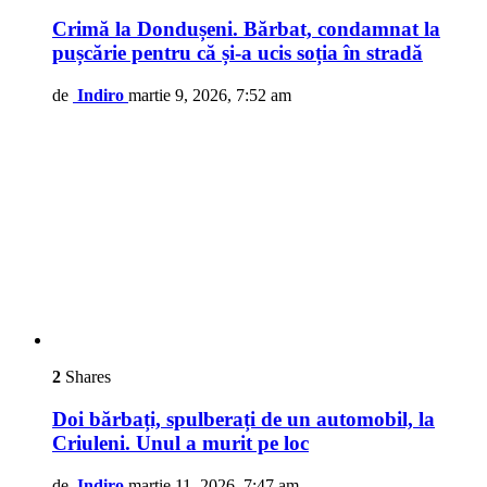
Crimă la Dondușeni. Bărbat, condamnat la
pușcărie pentru că și-a ucis soția în stradă
de
Indiro
martie 9, 2026, 7:52 am
2
Shares
Doi bărbați, spulberați de un automobil, la
Criuleni. Unul a murit pe loc
de
Indiro
martie 11, 2026, 7:47 am