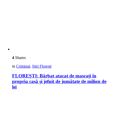
4
Shares
in
Criminal
,
Stiri Floresti
FLOREȘTI: Bărbat atacat de mascați în
propria casă și jefuit de jumătate de milion de
lei