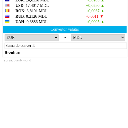
EUR
: 20,0598 MDL
+0,0105 ▲
USD
: 17,4017 MDL
+0,0280 ▲
RON
: 3,8191 MDL
+0,0037 ▲
RUB
: 0,2126 MDL
-0,0011 ▼
UAH
: 0,3886 MDL
+0,0005 ▲
Convertor valutar
»
Rezultat:
-
sursa:
cursbnm.md