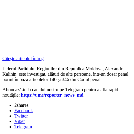
Citește articolul întreg
Liderul Partidului Regiunilor din Republica Moldova, Alexandr
Kalinin, este investigat, alături de alte persoane, într-un dosar penal
pornit în baza articolelor 140 și 346 din Codul penal
Abonează-te la canalul nostru pe Telegram pentru a afla rapid
noutățile:
https://t.me/reporter_news_md
2
shares
Facebook
Twitter
Viber
Telegram