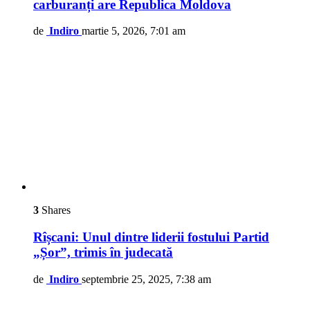
carburanți are Republica Moldova
de
Indiro
martie 5, 2026, 7:01 am
3
Shares
Rîșcani: Unul dintre liderii fostului Partid
„Șor”, trimis în judecată
de
Indiro
septembrie 25, 2025, 7:38 am