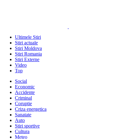
Ultimele Stiri
Stiri actuale
Stiri Moldova
Stiri Romania
Stiri Externe
Video
Top
Social
Economic
Accidente
Criminal
Coruptie
Criza energetica
Sanatate
Auto
Stiri sportive
Cultura
Meteo