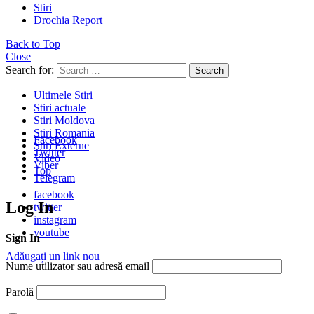
Stiri
Drochia Report
Back to Top
Close
Search for:
Search
Ultimele Stiri
Stiri actuale
Stiri Moldova
Stiri Romania
Facebook
Stiri Externe
Twitter
Video
Viber
Top
Telegram
facebook
Log In
twitter
instagram
youtube
Sign In
Adăugați un link nou
Nume utilizator sau adresă email
Parolă