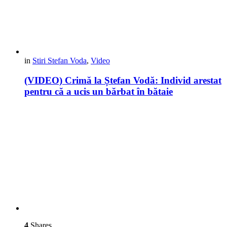
in
Stiri Stefan Voda
,
Video
(VIDEO) Crimă la Ștefan Vodă: Individ arestat
pentru că a ucis un bărbat în bătaie
4
Shares