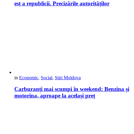
est a republicii. Precizările autorităților
in
Economic
,
Social
,
Stiri Moldova
Carburanți mai scumpi în weekend: Benzina și
motorina, aproape la același preț