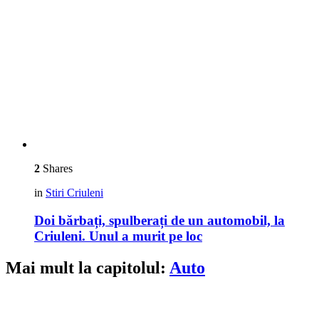
2
Shares
in
Stiri Criuleni
Doi bărbați, spulberați de un automobil, la
Criuleni. Unul a murit pe loc
Mai mult la capitolul:
Auto