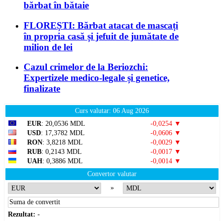
bărbat în bătaie
FLOREȘTI: Bărbat atacat de mascați
în propria casă și jefuit de jumătate de
milion de lei
Cazul crimelor de la Beriozchi:
Expertizele medico-legale și genetice,
finalizate
Curs valutar: 06 Aug 2026
EUR
: 20,0536 MDL
-0,0254 ▼
USD
: 17,3782 MDL
-0,0606 ▼
RON
: 3,8218 MDL
-0,0029 ▼
RUB
: 0,2143 MDL
-0,0017 ▼
UAH
: 0,3886 MDL
-0,0014 ▼
Convertor valutar
»
Rezultat:
-