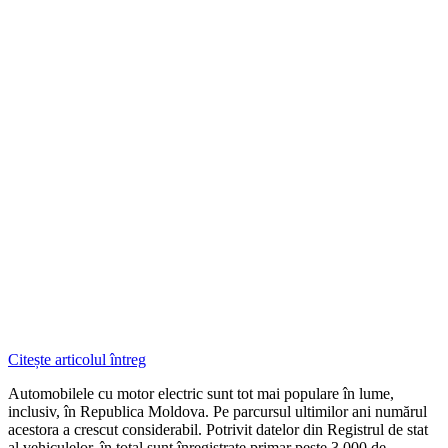
Citește articolul întreg
Automobilele cu motor electric sunt tot mai populare în lume,
inclusiv, în Republica Moldova. Pe parcursul ultimilor ani numărul
acestora a crescut considerabil. Potrivit datelor din Registrul de stat
al vehiculelor, în total sunt înregistrate primar peste 3.000 de