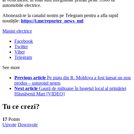
automobile electrice.
Abonează-te la canalul nostru pe Telegram pentru a afla rapid
noutățile:
https://t.me/reporter_news_md
Masini electrice
Facebook
Twitter
Viber
Telegram
See more
Previous article
Pe piața din R. Moldova a fost lansat un nou
produs – usturoiul negru
Next article
Gaură de milioane în bugetul local al primăriei
Hăsnășenii Mari [VIDEO]
Tu ce crezi?
17
Points
Upvote
Downvote