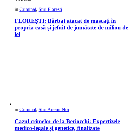
in
Criminal
,
Stiri Floresti
FLOREȘTI: Bărbat atacat de mascați în
propria casă și jefuit de jumătate de milion de
lei
in
Criminal
,
Stiri Anenii Noi
Cazul crimelor de la Beriozchi: Expertizele
medico-legale și genetice, finalizate