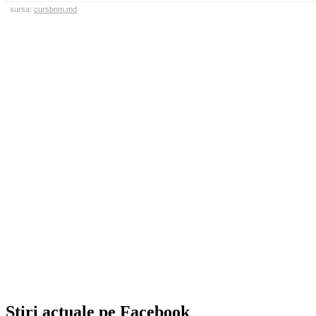
sursa:
cursbnm.md
Stiri actuale pe Facebook