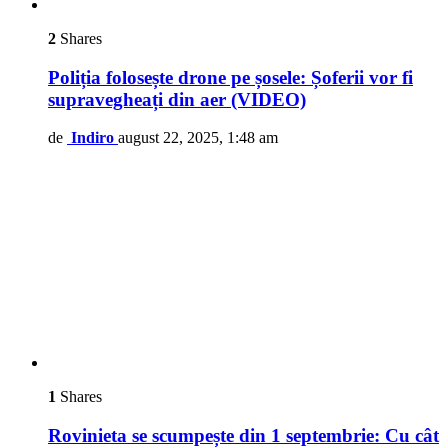
2
Shares
Poliția folosește drone pe șosele: Șoferii vor fi
supravegheați din aer (VIDEO)
de
Indiro
august 22, 2025, 1:48 am
1
Shares
Rovinieta se scumpește din 1 septembrie: Cu cât