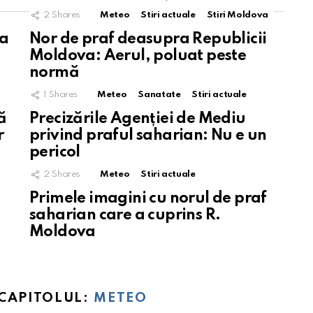
2
Shares
Meteo
Stiri actuale
Stiri Moldova
sa
Nor de praf deasupra Republicii
Moldova: Aerul, poluat peste
normă
1
Shares
Meteo
Sanatate
Stiri actuale
ă
Precizările Agenției de Mediu
r
privind praful saharian: Nu e un
pericol
2
Shares
Meteo
Stiri actuale
Primele imagini cu norul de praf
saharian care a cuprins R.
Moldova
 CAPITOLUL:
METEO