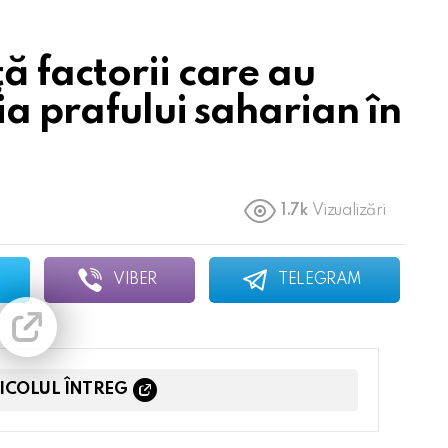
ă factorii care au
ia prafului saharian în
1.7k
Vizualizări
VIBER
TELEGRAM
TICOLUL ÎNTREG