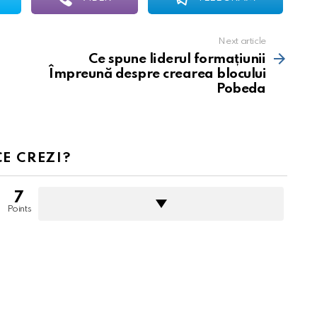
Next article
Ce spune liderul formațiunii
Împreună despre crearea blocului
Pobeda
CE CREZI?
7
Points