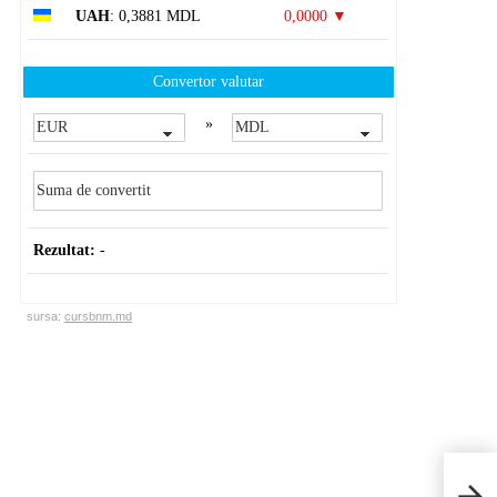
UAH
: 0,3881 MDL
0,0000 ▼
Convertor valutar
»
Rezultat:
-
sursa:
cursbnm.md
Ce s
Împr