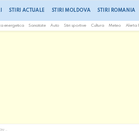
I
STIRI ACTUALE
STIRI MOLDOVA
STIRI ROMANIA
za energetica
Sanatate
Auto
Stiri sportive
Cultura
Meteo
Alerta 
Moldova