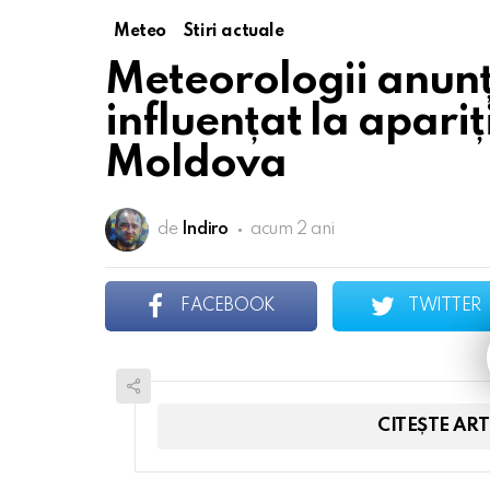
Meteo
Stiri actuale
Meteorologii anunț
influențat la apariț
Moldova
de
Indiro
acum 2 ani
FACEBOOK
TWITTER
CITEȘTE AR