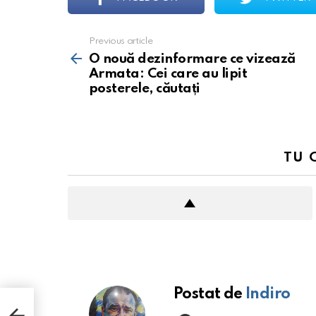
Previous article
See
more
O nouă dezinformare ce vizează
Armata: Cei care au lipit
posterele, căutați
TU 
Postat de
Indiro
facebook
youtube
le,