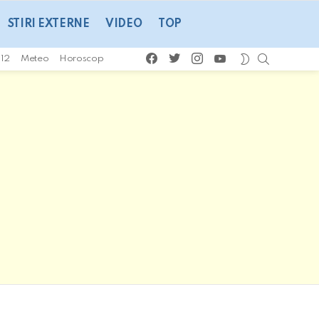
STIRI EXTERNE
VIDEO
TOP
facebook
twitter
instagram
youtube
CAUTA
SWITCH
112
Meteo
Horoscop
SKIN