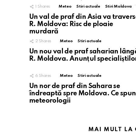
1
Shares
Meteo
Stiri actuale
Stiri Moldova
Un val de praf din Asia va traver
R. Moldova: Risc de ploaie
murdară
2
Shares
Meteo
Stiri actuale
Un nou val de praf saharian lâng
R. Moldova. Anunțul specialiștilo
6
Shares
Meteo
Stiri actuale
Un nor de praf din Sahara se
îndreaptă spre Moldova. Ce spun
meteorologii
MAI MULT LA