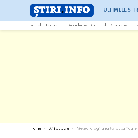
ULTIMELE STIR
Social
Economic
Accidente
Criminal
Coruptie
Cri
You are here:
Home
Stiri actuale
Meteorologii anunță factorii care au influențat la apariția prafului saharian în 