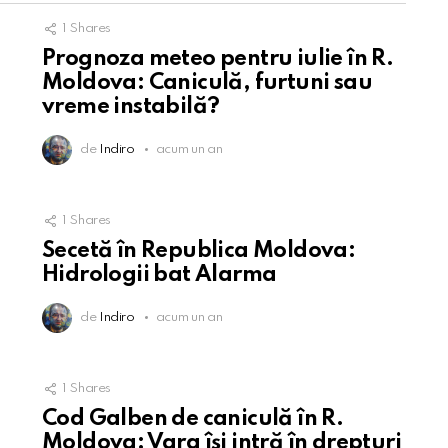
1
Shares
Prognoza meteo pentru iulie în R.
Moldova: Caniculă, furtuni sau
vreme instabilă?
de
Indiro
acum un an
1
Shares
Secetă în Republica Moldova:
Hidrologii bat Alarma
de
Indiro
acum un an
1
Shares
Cod Galben de caniculă în R.
Moldova: Vara își intră în drepturi