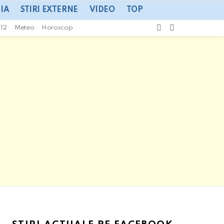
IA
STIRI EXTERNE
VIDEO
TOP
CAUTA
SWITCH
112
Meteo
Horoscop
SKIN