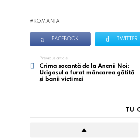
ROMANIA
FACEBOOK
TWITTER
Previous article
See
more
Crima șocantă de la Anenii Noi:
Ucigașul a furat mâncarea gătită
și banii victimei
TU 