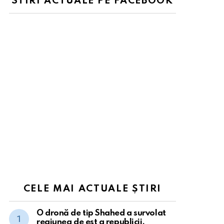
STIRI ACTUALE PE FACEBOOK
CELE MAI ACTUALE ȘTIRI
O dronă de tip Shahed a survolat
regiunea de est a republicii.