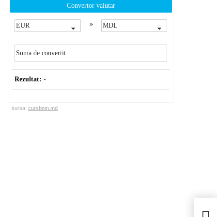
Convertor valutar
»
Rezultat:
-
sursa:
cursbnm.md
Hor