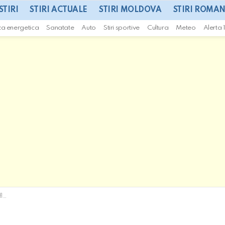
STIRI
STIRI ACTUALE
STIRI MOLDOVA
STIRI ROMAN
za energetica
Sanatate
Auto
Stiri sportive
Cultura
Meteo
Alerta 
te