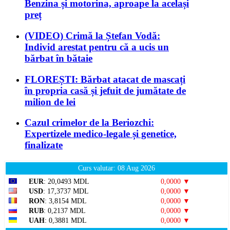
Benzina și motorina, aproape la același
preț
(VIDEO) Crimă la Ștefan Vodă:
Individ arestat pentru că a ucis un
bărbat în bătaie
FLOREȘTI: Bărbat atacat de mascați
în propria casă și jefuit de jumătate de
milion de lei
Cazul crimelor de la Beriozchi:
Expertizele medico-legale și genetice,
finalizate
Curs valutar: 08 Aug 2026
EUR
: 20,0493 MDL
0,0000 ▼
USD
: 17,3737 MDL
0,0000 ▼
RON
: 3,8154 MDL
0,0000 ▼
RUB
: 0,2137 MDL
0,0000 ▼
UAH
: 0,3881 MDL
0,0000 ▼