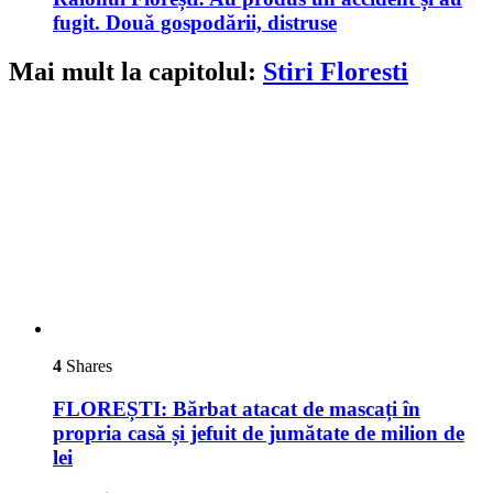
fugit. Două gospodării, distruse
Mai mult la capitolul:
Stiri Floresti
4
Shares
FLOREȘTI: Bărbat atacat de mascați în
propria casă și jefuit de jumătate de milion de
lei