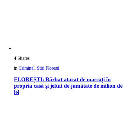
4
Shares
in
Criminal
,
Stiri Floresti
FLOREȘTI: Bărbat atacat de mascați în
propria casă și jefuit de jumătate de milion de
lei