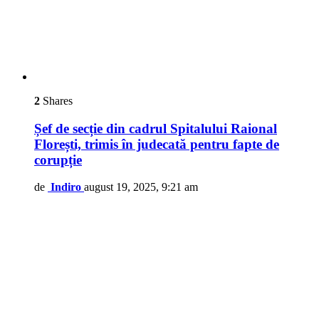
2
Shares
Șef de secție din cadrul Spitalului Raional
Florești, trimis în judecată pentru fapte de
corupție
de
Indiro
august 19, 2025, 9:21 am