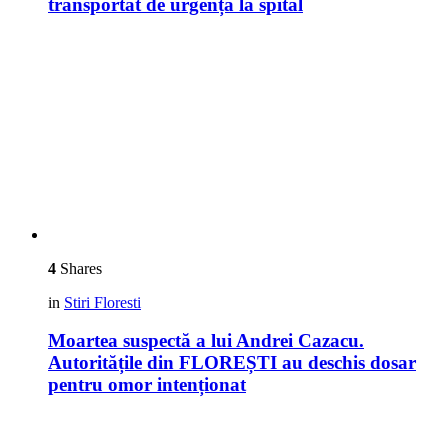
transportat de urgență la spital
4
Shares
in
Stiri Floresti
Moartea suspectă a lui Andrei Cazacu.
Autoritățile din FLOREȘTI au deschis dosar
pentru omor intenționat