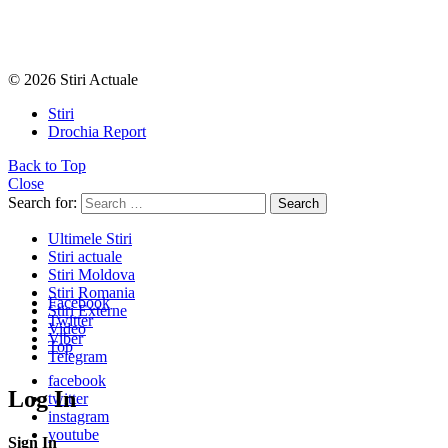
© 2026 Stiri Actuale
Stiri
Drochia Report
Back to Top
Close
Search for:
Search
Ultimele Stiri
Stiri actuale
Stiri Moldova
Stiri Romania
Facebook
Stiri Externe
Twitter
Video
Viber
Top
Telegram
facebook
Log In
twitter
instagram
youtube
Sign In