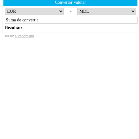
Convertor valutar
»
Rezultat:
-
sursa:
cursbnm.md