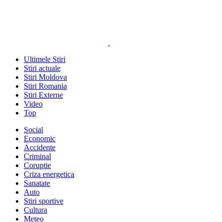
Ultimele Stiri
Stiri actuale
Stiri Moldova
Stiri Romania
Stiri Externe
Video
Top
Social
Economic
Accidente
Criminal
Coruptie
Criza energetica
Sanatate
Auto
Stiri sportive
Cultura
Meteo