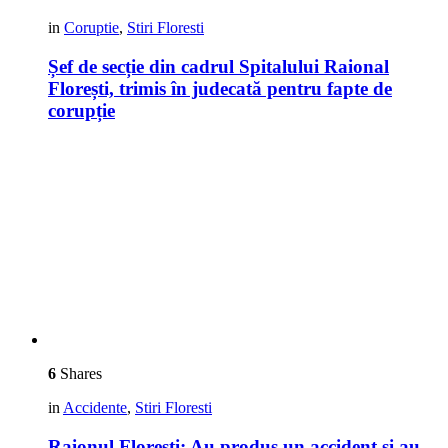
in
Coruptie
,
Stiri Floresti
Șef de secție din cadrul Spitalului Raional
Florești, trimis în judecată pentru fapte de
corupție
6
Shares
in
Accidente
,
Stiri Floresti
Raionul Florești: Au produs un accident și au