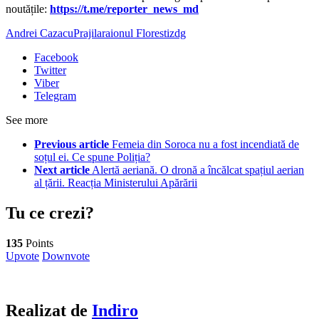
noutățile:
https://t.me/reporter_news_md
Andrei Cazacu
Prajila
raionul Floresti
zdg
Facebook
Twitter
Viber
Telegram
See more
Previous article
Femeia din Soroca nu a fost incendiată de
soțul ei. Ce spune Poliția?
Next article
Alertă aeriană. O dronă a încălcat spațiul aerian
al țării. Reacția Ministerului Apărării
Tu ce crezi?
135
Points
Upvote
Downvote
Realizat de
Indiro