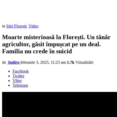
in
Stiri Floresti
,
Video
Moarte misterioasă la Florești. Un tânăr
agricultor, găsit împușcat pe un deal.
Familia nu crede în suicid
de
Indiro
februarie 3, 2025, 11:23 am
1.7k
Vizualizări
Facebook
Twitter
Viber
Telegram