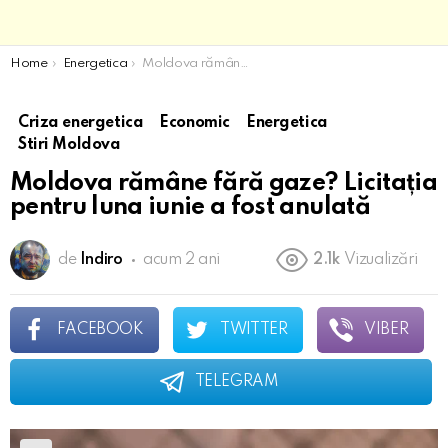
You are here:
Home
Energetica
Moldova rămâne fără gaze? Licitația pentru luna iunie a fost anulată
Criza energetica
Economic
Energetica
Stiri Moldova
Moldova rămâne fără gaze? Licitația
pentru luna iunie a fost anulată
de
Indiro
acum 2 ani
2.1k
Vizualizări
FACEBOOK
TWITTER
VIBER
TELEGRAM