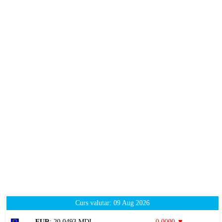
Curs valutar: 09 Aug 2026
EUR
: 20,0493 MDL
0,0000 ▼