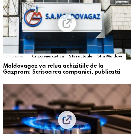
1
Shares
Criza energetica
Stiri actuale
Stiri Moldova
Moldovagaz va relua achizițiile de la
Gazprom: Scrisoarea companiei, publicată