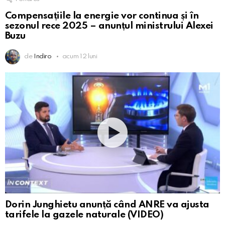
Compensațiile la energie vor continua și în
sezonul rece 2025 – anunțul ministrului Alexei
Buzu
de
Indiro
acum 12 luni
Dorin Junghietu anunță când ANRE va ajusta
tarifele la gazele naturale (VIDEO)