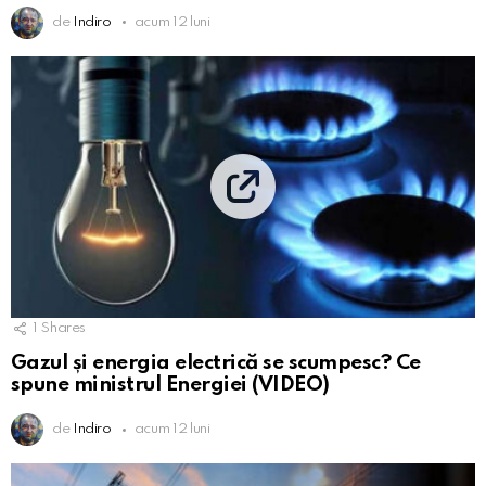
de
Indiro
acum 12 luni
1
Shares
Gazul și energia electrică se scumpesc? Ce
spune ministrul Energiei (VIDEO)
de
Indiro
acum 12 luni