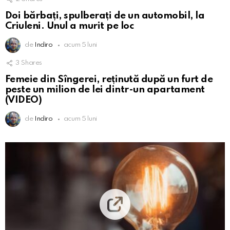
Doi bărbați, spulberați de un automobil, la
Criuleni. Unul a murit pe loc
de
Indiro
acum 5 luni
3
Shares
Femeie din Sîngerei, reținută după un furt de
peste un milion de lei dintr-un apartament
(VIDEO)
de
Indiro
acum 5 luni