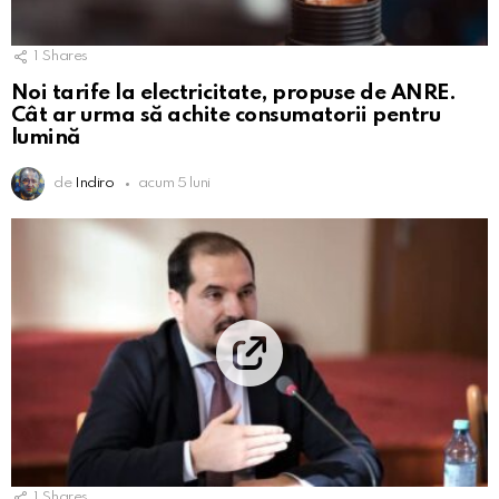
1
Shares
Noi tarife la electricitate, propuse de ANRE.
Cât ar urma să achite consumatorii pentru
lumină
de
Indiro
acum 5 luni
1
Shares