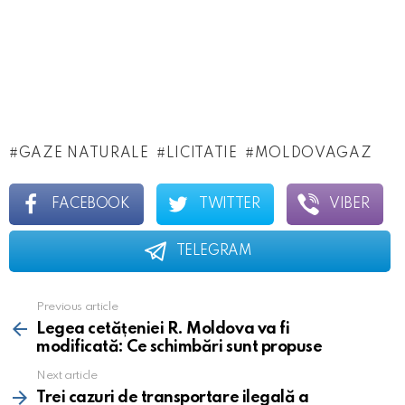
GAZE NATURALE
LICITATIE
MOLDOVAGAZ
FACEBOOK
TWITTER
VIBER
TELEGRAM
Previous article
See
more
Legea cetățeniei R. Moldova va fi
modificată: Ce schimbări sunt propuse
Next article
Trei cazuri de transportare ilegală a