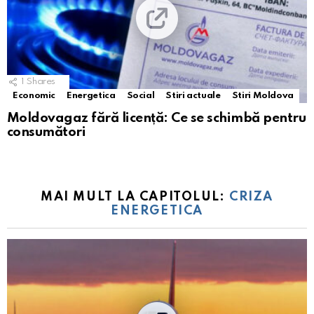
1
Shares
Economic
Energetica
Social
Stiri actuale
Stiri Moldova
Moldovagaz fără licență: Ce se schimbă pentru
consumători
MAI MULT LA CAPITOLUL:
CRIZA
ENERGETICA