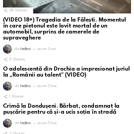
28
Shares
(VIDEO 18+) Tragedia de la Fălești. Momentul
în care pietonul este lovit mortal de un
automobil, surprins de camerele de
supraveghere
de
Indiro
acum 3 ani
11
Shares
O adolescentă din Drochia a impresionat juriul
la „Românii au talent” (VIDEO)
de
Indiro
acum 5 luni
1
Shares
Crimă la Dondușeni. Bărbat, condamnat la
pușcărie pentru că și-a ucis soția în stradă
de
Indiro
acum 5 luni
2
Shares