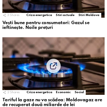
3
Shares
Criza energetica
Stiri actuale
Stiri Moldova
Vești bune pentru consumatori: Gazul se
ieftinește. Noile prețuri
2
Shares
Criza energetica
Economic
Social
Tariful la gaze nu va scădea: Moldovagaz are
de recuperat două miliarde de lei