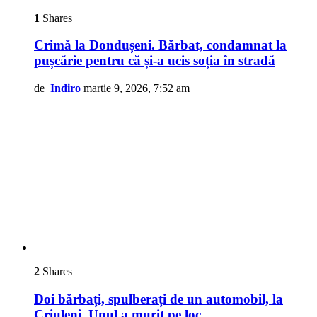
1
Shares
Crimă la Dondușeni. Bărbat, condamnat la
pușcărie pentru că și-a ucis soția în stradă
de
Indiro
martie 9, 2026, 7:52 am
2
Shares
Doi bărbați, spulberați de un automobil, la
Criuleni. Unul a murit pe loc