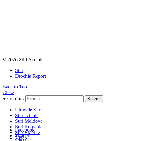
© 2026 Stiri Actuale
Stiri
Drochia Report
Back to Top
Close
Search for:
Search
Ultimele Stiri
Stiri actuale
Stiri Moldova
Stiri Romania
Facebook
Stiri Externe
Twitter
Video