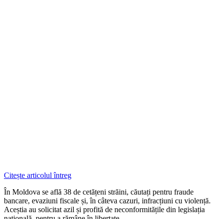
Citește articolul întreg
În Moldova se află 38 de cetățeni străini, căutați pentru fraude
bancare, evaziuni fiscale și, în câteva cazuri, infracțiuni cu violență.
Aceștia au solicitat azil și profită de neconformitățile din legislația
națională, pentru a rămâne în libertate.