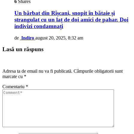
6
Shares
Un bărbat din Rîșcani, snopit în bătaie și
strangulat cu un laț de doi amici de pahar. Doi
indivizi condamnați
de
Indiro
august 20, 2025, 8:32 am
Lasă un răspuns
Adresa ta de email nu va fi publicată.
Câmpurile obligatorii sunt
marcate cu
*
Comentariu
*