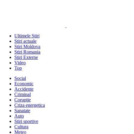
Ultimele Stiri
Stiri actuale
Stiri Moldova
Stiri Romania
Stiri Externe
Video
Top
Social
Economic
Accidente
Criminal
Coruptie
Criza energetica
Sanatate
Auto
Stiri sportive
Cultura
Meteo