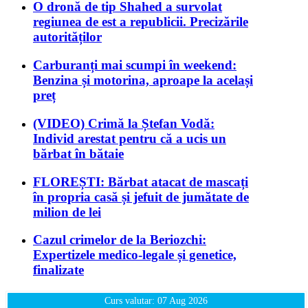
O dronă de tip Shahed a survolat
regiunea de est a republicii. Precizările
autorităților
Carburanți mai scumpi în weekend:
Benzina și motorina, aproape la același
preț
(VIDEO) Crimă la Ștefan Vodă:
Individ arestat pentru că a ucis un
bărbat în bătaie
FLOREȘTI: Bărbat atacat de mascați
în propria casă și jefuit de jumătate de
milion de lei
Cazul crimelor de la Beriozchi:
Expertizele medico-legale și genetice,
finalizate
Curs valutar: 07 Aug 2026