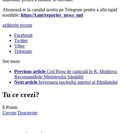
Abonează-te la canalul nostru pe Telegram pentru a afla rapid
noutățile:
https://t.me/reporter_news_md
azil
dorin recean
Facebook
Twitter
Viber
Telegram
See more
Previous article
Cod Roșu de caniculă în R. Moldova:
Recomandările Ministerului Sănătății
Next article
Inversarea nucleului interior al Pământului
Tu ce crezi?
5
Points
Upvote
Downvote