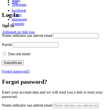
Viber
Top
Telegram
facebook
Log In
twitter
instagram
youtube
Sign In
Adăugați un link nou
Nume utilizator sau adresă email
Parolă
Ține-mă minte
Forgot password?
Forgot password?
Enter your account data and we will send you a link to reset your
password.
Nume utilizator sau adresă email