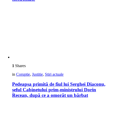
1
Shares
in
Coruptie
,
Justitie
,
Stiri actuale
Pedeapsa primită de fiul lui Serghei Diaconu,
șeful Cabinetului prim-ministrului Dorin
Recean, după ce a omorât un bărbat