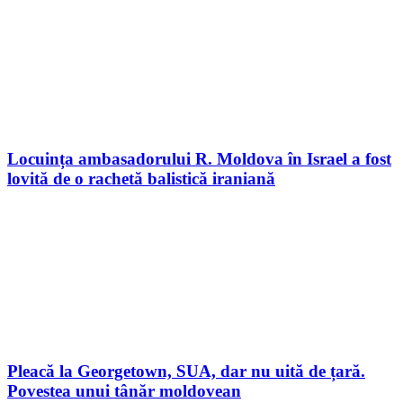
Locuința ambasadorului R. Moldova în Israel a fost
lovită de o rachetă balistică iraniană
Pleacă la Georgetown, SUA, dar nu uită de țară.
Povestea unui tânăr moldovean