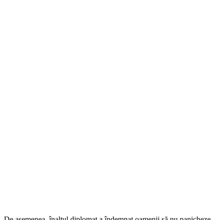
De asemenea, înaltul diplomat a îndemnat oamenii să nu panicheze,