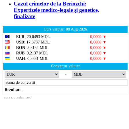
Cazul crimelor de la Beriozchi:
Expertizele medico-legale și genetice,
finalizate
Curs valutar: 08 Aug 2026
EUR
: 20,0493 MDL
0,0000 ▼
USD
: 17,3737 MDL
0,0000 ▼
RON
: 3,8154 MDL
0,0000 ▼
RUB
: 0,2137 MDL
0,0000 ▼
UAH
: 0,3881 MDL
0,0000 ▼
Convertor valutar
»
Rezultat:
-
sursa:
cursbnm.md