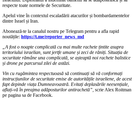
respecte toate normele de Securitate.
Apelul vine în contextul escaladării atacurilor și bombardamentelor
dintre Israel și Iran.
‍Abonează-te la canalul nostru pe Telegram pentru a afla rapid
noutățile:
https://t.me/reporter_news_md
„A fost o noapte complicată cu mai multe rachete țintite asupra
teritoriului israelian, sunt jertfe umane și zeci de răniți. Situația de
securitate rămâne una complicată, se așteaptă noi rachete balistice
și drone pe parcursul zilei de astăzi.
Vin cu rugămintea respectuoasă să continuați să vă conformați
instrucțiunilor de securitate emise de autoritățile israeliene, de acest
fapt depinde viața Dumneavoastră. Evitați deplasările neesențiale,
aflați-vă în preajma adăposturilor antirachetă”,
scrie Alex Roitman
pe pagina sa de Facebook.