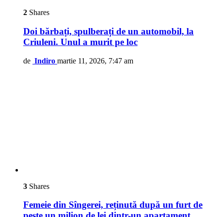
2
Shares
Doi bărbați, spulberați de un automobil, la
Criuleni. Unul a murit pe loc
de
Indiro
martie 11, 2026, 7:47 am
3
Shares
Femeie din Sîngerei, reținută după un furt de
peste un milion de lei dintr-un apartament