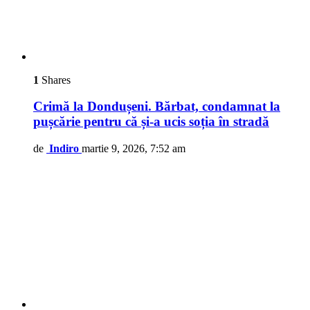
1
Shares
Crimă la Dondușeni. Bărbat, condamnat la
pușcărie pentru că și-a ucis soția în stradă
de
Indiro
martie 9, 2026, 7:52 am