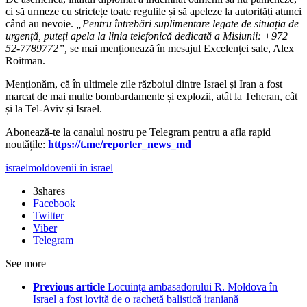
ci să urmeze cu strictețe toate regulile și să apeleze la autorități atunci
când au nevoie.
„Pentru întrebări suplimentare legate de situația de
urgență, puteți apela la linia telefonică dedicată a Misiunii: +972
52-7789772”,
se mai menționează în mesajul Excelenței sale, Alex
Roitman.
Menționăm, că în ultimele zile războiul dintre Israel și Iran a fost
marcat de mai multe bombardamente și explozii, atât la Teheran, cât
și la Tel-Aviv și Israel.
‍Abonează-te la canalul nostru pe Telegram pentru a afla rapid
noutățile:
https://t.me/reporter_news_md
israel
moldovenii in israel
3
shares
Facebook
Twitter
Viber
Telegram
See more
Previous article
Locuința ambasadorului R. Moldova în
Israel a fost lovită de o rachetă balistică iraniană