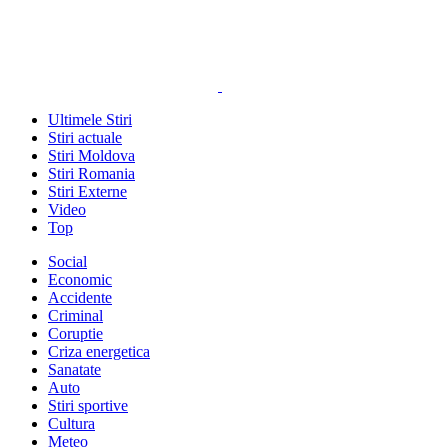
Ultimele Stiri
Stiri actuale
Stiri Moldova
Stiri Romania
Stiri Externe
Video
Top
Social
Economic
Accidente
Criminal
Coruptie
Criza energetica
Sanatate
Auto
Stiri sportive
Cultura
Meteo