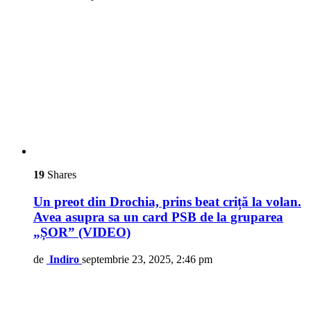
19
Shares
Un preot din Drochia, prins beat criță la volan.
Avea asupra sa un card PSB de la gruparea
„ȘOR” (VIDEO)
de
Indiro
septembrie 23, 2025, 2:46 pm