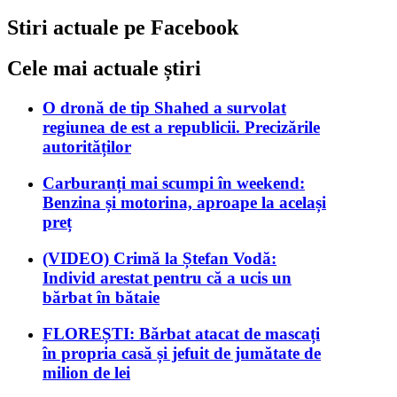
Stiri actuale pe Facebook
Cele mai actuale știri
O dronă de tip Shahed a survolat
regiunea de est a republicii. Precizările
autorităților
Carburanți mai scumpi în weekend:
Benzina și motorina, aproape la același
preț
(VIDEO) Crimă la Ștefan Vodă:
Individ arestat pentru că a ucis un
bărbat în bătaie
FLOREȘTI: Bărbat atacat de mascați
în propria casă și jefuit de jumătate de
milion de lei