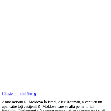
Citește articolul întreg
Ambasadorul R. Moldova în Israel, Alex Roitman, a venit cu un
apel către toți cetățenii R. Moldova care se află pe teritoriul
Israelului. Diplomatul a îndemnat oamenii să se adăpostească și să