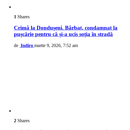
1
Shares
Crimă la Dondușeni. Bărbat, condamnat la
pușcărie pentru că și-a ucis soția în stradă
de
Indiro
martie 9, 2026, 7:52 am
2
Shares