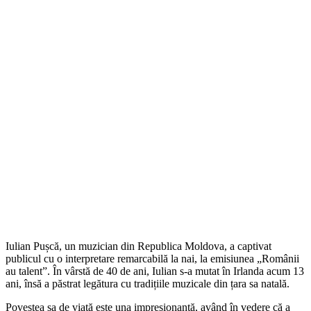
Iulian Pușcă, un muzician din Republica Moldova, a captivat
publicul cu o interpretare remarcabilă la nai, la emisiunea „Românii
au talent”. În vârstă de 40 de ani, Iulian s-a mutat în Irlanda acum 13
ani, însă a păstrat legătura cu tradițiile muzicale din țara sa natală.
Povestea sa de viață este una impresionantă, având în vedere că a