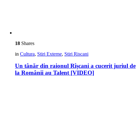
18
Shares
in
Cultura
,
Stiri Externe
,
Stiri Riscani
Un tânăr din raionul Rîșcani a cucerit juriul de
la Românii au Talent [VIDEO]