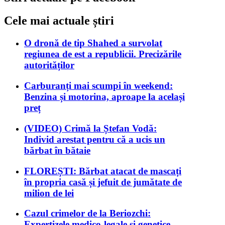
Cele mai actuale știri
O dronă de tip Shahed a survolat
regiunea de est a republicii. Precizările
autorităților
Carburanți mai scumpi în weekend:
Benzina și motorina, aproape la același
preț
(VIDEO) Crimă la Ștefan Vodă:
Individ arestat pentru că a ucis un
bărbat în bătaie
FLOREȘTI: Bărbat atacat de mascați
în propria casă și jefuit de jumătate de
milion de lei
Cazul crimelor de la Beriozchi:
Expertizele medico-legale și genetice,