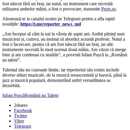
fost născut fără un braț, iar naiul, un instrument care necesită
utilizarea ambelor mâini, a fost o provocare, transmite
Protv.ro
.
‍Abonează-te la canalul nostru pe Telegram pentru a afla rapid
noutățile:
https://t.me/reporter_news_md
„Am început să cânt la nai la vârsta de șapte ani. Ambii părinți sunt
muzicieni și, cumva, au insistat să abordez această profesie. Naiul a
fost o încercare, pentru că am fost născut fără un braț, iar alte
instrumente necesită în mod normal două mâini. Am văzut că merge
bine și am continuat cu studiile”, a povestit Iulian Pușcă la „Românii
au talent”.
Talentul său nu cunoaște limite, iar repertoriul său extins include
diverse stiluri muzicale, de la muzică renascentistă și barocă, până la
jazz și muzică populară, demonstrând astfel versatilitatea sa
deosebită.
Iulian Pușcă
Românii au Talent
2
shares
Facebook
Twitter
Viber
Telegram