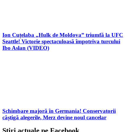
Ion Cuțelaba „Hulk de Moldova” triumfă la UFC
Seattle! Victorie spectaculoasă împotriva turcului
Ibo Aslan (VIDEO)
Schimbare majoră în Germania! Conservatorii
câștigă alegerile, Merz devine noul cancelar
Stiri actuale pe Facebook