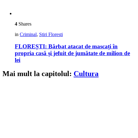
4
Shares
in
Criminal
,
Stiri Floresti
FLOREȘTI: Bărbat atacat de mascați în
propria casă și jefuit de jumătate de milion de
lei
Mai mult la capitolul:
Cultura