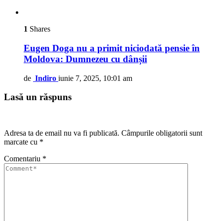
1
Shares
Eugen Doga nu a primit niciodată pensie în
Moldova: Dumnezeu cu dânșii
de
Indiro
iunie 7, 2025, 10:01 am
Lasă un răspuns
Adresa ta de email nu va fi publicată.
Câmpurile obligatorii sunt
marcate cu
*
Comentariu
*