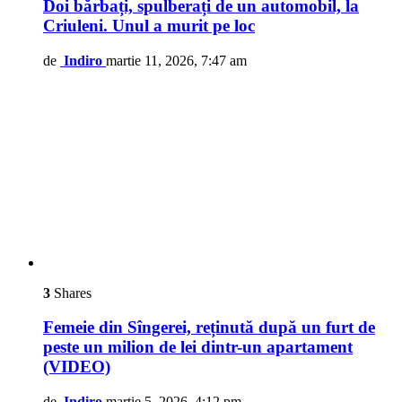
Doi bărbați, spulberați de un automobil, la
Criuleni. Unul a murit pe loc
de
Indiro
martie 11, 2026, 7:47 am
3
Shares
Femeie din Sîngerei, reținută după un furt de
peste un milion de lei dintr-un apartament
(VIDEO)
de
Indiro
martie 5, 2026, 4:12 pm