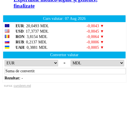
finalizate
Curs valutar: 07 Aug 2026
EUR
: 20,0493 MDL
-0,0043 ▼
USD
: 17,3737 MDL
-0,0045 ▼
RON
: 3,8154 MDL
-0,0064 ▼
RUB
: 0,2137 MDL
-0,0006 ▼
UAH
: 0,3881 MDL
-0,0005 ▼
Convertor valutar
»
Rezultat:
-
sursa:
cursbnm.md