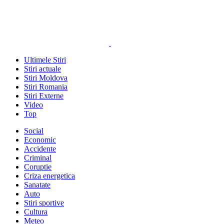
Ultimele Stiri
Stiri actuale
Stiri Moldova
Stiri Romania
Stiri Externe
Video
Top
Social
Economic
Accidente
Criminal
Coruptie
Criza energetica
Sanatate
Auto
Stiri sportive
Cultura
Meteo