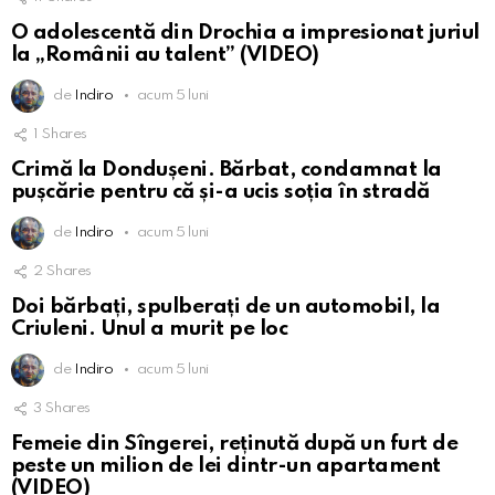
O adolescentă din Drochia a impresionat juriul
la „Românii au talent” (VIDEO)
de
Indiro
acum 5 luni
1
Shares
Crimă la Dondușeni. Bărbat, condamnat la
pușcărie pentru că și-a ucis soția în stradă
de
Indiro
acum 5 luni
2
Shares
Doi bărbați, spulberați de un automobil, la
Criuleni. Unul a murit pe loc
de
Indiro
acum 5 luni
3
Shares
Femeie din Sîngerei, reținută după un furt de
peste un milion de lei dintr-un apartament
(VIDEO)