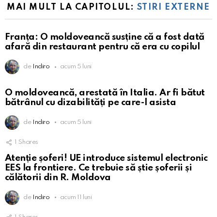
MAI MULT LA CAPITOLUL:
STIRI EXTERNE
Franța: O moldoveancă susține că a fost dată
afară din restaurant pentru că era cu copilul
de
Indiro
acum 5 luni
O moldoveancă, arestată în Italia. Ar fi bătut
bătrânul cu dizabilități pe care-l asista
de
Indiro
acum 5 luni
1
Shares
Atenție șoferi! UE introduce sistemul electronic
EES la frontiere. Ce trebuie să știe șoferii și
călătorii din R. Moldova
de
Indiro
acum 11 luni