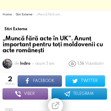
You are here:
Home
Stiri Externe
„Muncă fără acte în UK”. Anunț important pentru toți moldovenii cu acte românești
Stiri Externe
„Muncă fără acte în UK”. Anunț
important pentru toți moldovenii cu
acte românești
de
Indiro
acum 3 ani
1.5k
Vizualizări
2
FACEBOOK
TWITTER
shares
VIBER
TELEGRAM