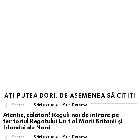
AȚI PUTEA DORI, DE ASEMENEA SĂ CITIȚI
1
Shares
Stiri actuale
Stiri Externe
Atenție, călători! Reguli noi de intrare pe
teritoriul Regatului Unit al Marii Britanii și
Irlandei de Nord
1
Shares
Stiri actuale
Stiri Externe