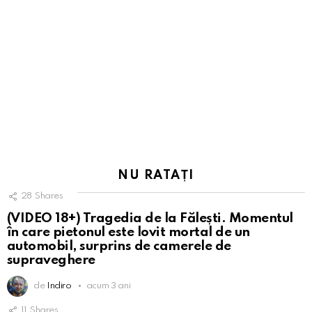
NU RATAȚI
28
Shares
(VIDEO 18+) Tragedia de la Fălești. Momentul
în care pietonul este lovit mortal de un
automobil, surprins de camerele de
supraveghere
de
Indiro
acum 3 ani
11
Shares