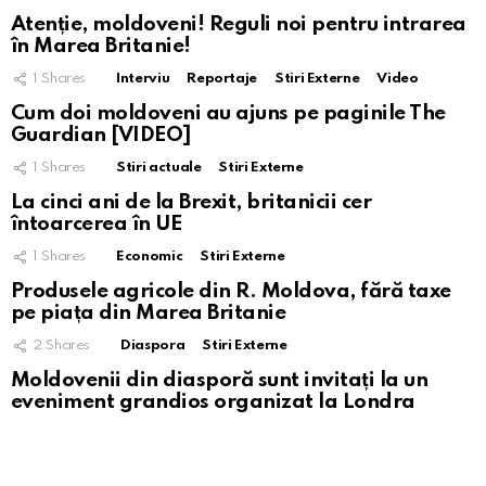
Atenție, moldoveni! Reguli noi pentru intrarea
în Marea Britanie!
1
Shares
Interviu
Reportaje
Stiri Externe
Video
Cum doi moldoveni au ajuns pe paginile The
Guardian [VIDEO]
1
Shares
Stiri actuale
Stiri Externe
La cinci ani de la Brexit, britanicii cer
întoarcerea în UE
1
Shares
Economic
Stiri Externe
Produsele agricole din R. Moldova, fără taxe
pe piața din Marea Britanie
2
Shares
Diaspora
Stiri Externe
Moldovenii din diasporă sunt invitați la un
eveniment grandios organizat la Londra