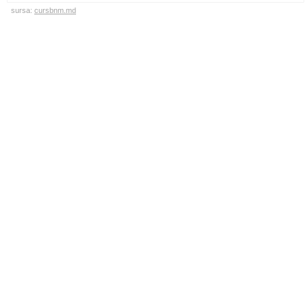
sursa:
cursbnm.md