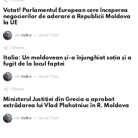
1
Shares
Votat! Parlamentul European cere începerea
negocierilor de aderare a Republicii Moldova
la UE
de
Indiro
acum 11 luni
1
Shares
Italia: Un moldovean și-a înjunghiat soția și a
fugit de la locul faptei
de
Indiro
acum 11 luni
1
Shares
Ministerul Justiției din Grecia a aprobat
extrădarea lui Vlad Plahotniuc în R. Moldova
de
Indiro
acum 11 luni