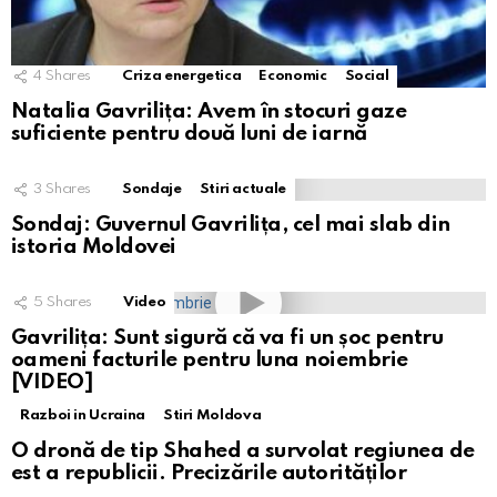
4
Shares
Criza energetica
Economic
Social
Natalia Gavrilița: Avem în stocuri gaze
suficiente pentru două luni de iarnă
3
Shares
Sondaje
Stiri actuale
Sondaj: Guvernul Gavrilița, cel mai slab din
istoria Moldovei
5
Shares
Video
Gavrilița: Sunt sigură că va fi un șoc pentru
oameni facturile pentru luna noiembrie
[VIDEO]
Razboi in Ucraina
Stiri Moldova
O dronă de tip Shahed a survolat regiunea de
est a republicii. Precizările autorităților