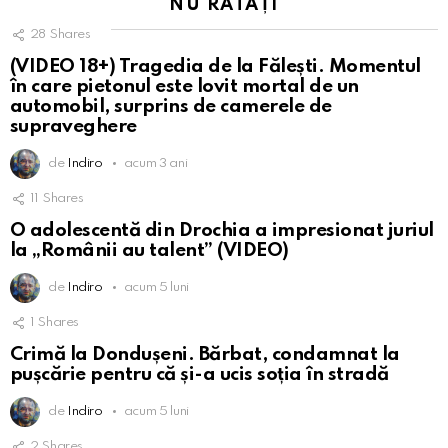
NU RATAȚI
28
Shares
(VIDEO 18+) Tragedia de la Fălești. Momentul
în care pietonul este lovit mortal de un
automobil, surprins de camerele de
supraveghere
de
Indiro
acum 3 ani
11
Shares
O adolescentă din Drochia a impresionat juriul
la „Românii au talent” (VIDEO)
de
Indiro
acum 5 luni
1
Shares
Crimă la Dondușeni. Bărbat, condamnat la
pușcărie pentru că și-a ucis soția în stradă
de
Indiro
acum 5 luni
2
Shares