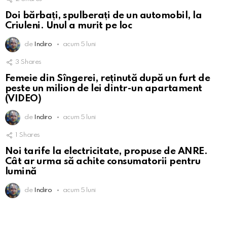
Doi bărbați, spulberați de un automobil, la
Criuleni. Unul a murit pe loc
de
Indiro
acum 5 luni
3
Shares
Femeie din Sîngerei, reținută după un furt de
peste un milion de lei dintr-un apartament
(VIDEO)
de
Indiro
acum 5 luni
1
Shares
Noi tarife la electricitate, propuse de ANRE.
Cât ar urma să achite consumatorii pentru
lumină
de
Indiro
acum 5 luni