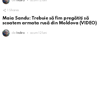
de
Indiro
acum 12 luni
1
Shares
Maia Sandu: Trebuie să fim pregătiți să
scoatem armata rusă din Moldova (VIDEO)
de
Indiro
acum 12 luni