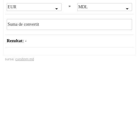
»
Rezultat:
-
sursa:
cursbnm.md