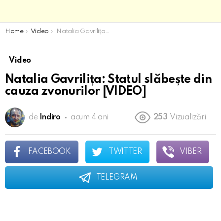
You are here:
Home
Video
Natalia Gavrilița: Statul slăbește din cauza zvonurilor [VIDEO]
Video
Natalia Gavrilița: Statul slăbește din
cauza zvonurilor [VIDEO]
de
Indiro
acum 4 ani
253
Vizualizări
FACEBOOK
TWITTER
VIBER
TELEGRAM