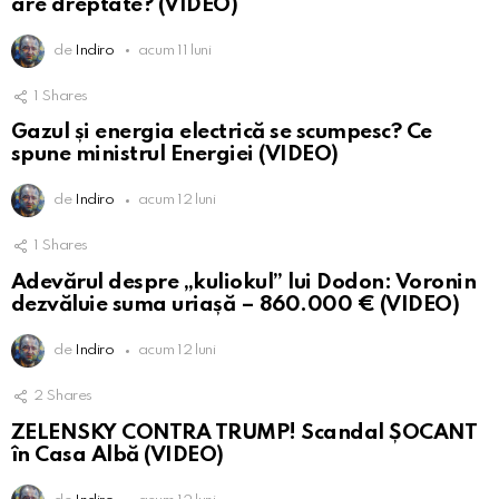
are dreptate? (VIDEO)
de
Indiro
acum 11 luni
1
Shares
Gazul și energia electrică se scumpesc? Ce
spune ministrul Energiei (VIDEO)
de
Indiro
acum 12 luni
1
Shares
Adevărul despre „kuliokul” lui Dodon: Voronin
dezvăluie suma uriașă – 860.000 € (VIDEO)
de
Indiro
acum 12 luni
2
Shares
ZELENSKY CONTRA TRUMP! Scandal ȘOCANT
în Casa Albă (VIDEO)