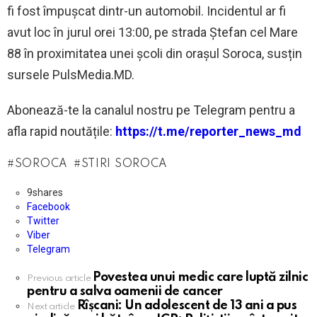
fi fost împușcat dintr-un automobil. Incidentul ar fi
avut loc în jurul orei 13:00, pe strada Ștefan cel Mare
88 în proximitatea unei școli din orașul Soroca, susțin
sursele PulsMedia.MD.
Abonează-te la canalul nostru pe Telegram pentru a
afla rapid noutățile:
https://t.me/reporter_news_md
SOROCA
STIRI SOROCA
9
shares
Facebook
Twitter
Viber
Telegram
Povestea unui medic care luptă zilnic
See
Previous article
pentru a salva oamenii de cancer
more
Rîșcani: Un adolescent de 13 ani a pus
Next article