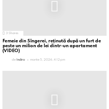
3
Shares
Femeie din Sîngerei, reținută după un furt de
peste un milion de lei dintr-un apartament
(VIDEO)
de
Indiro
martie 5, 2026, 4:12 pm