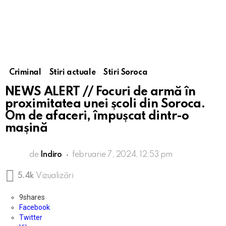
Criminal
Stiri actuale
Stiri Soroca
NEWS ALERT // Focuri de armă în
proximitatea unei școli din Soroca.
Om de afaceri, împușcat dintr-o
mașină
de
Indiro
februarie 7, 2024, 12:53 pm
5.4k
Vizualizări
9
shares
Facebook
Twitter