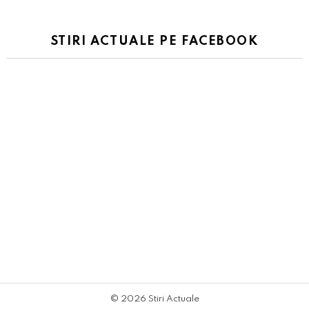
STIRI ACTUALE PE FACEBOOK
9
shares
Facebook
Twitter
Viber
Telegram
Log In
© 2026 Stiri Actuale