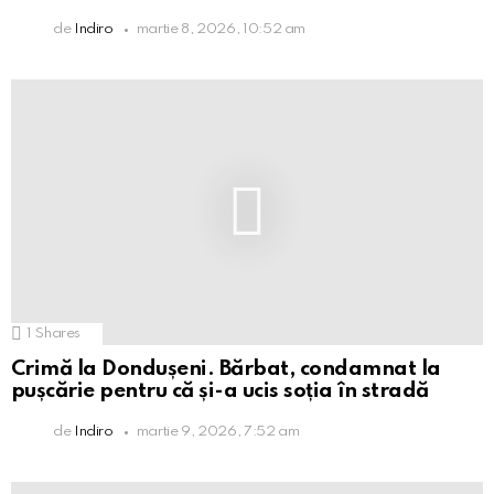
de
Indiro
martie 8, 2026, 10:52 am
1
Shares
Crimă la Dondușeni. Bărbat, condamnat la
pușcărie pentru că și-a ucis soția în stradă
de
Indiro
martie 9, 2026, 7:52 am