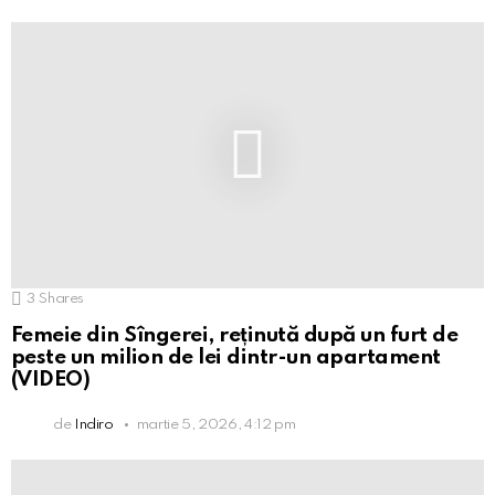
3
Shares
Femeie din Sîngerei, reținută după un furt de
peste un milion de lei dintr-un apartament
(VIDEO)
de
Indiro
martie 5, 2026, 4:12 pm