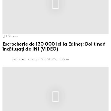
1
Shares
Escrocherie de 130 000 lei la Edineț: Doi tineri
încătușați de INI (VIDEO)
de
Indiro
august 25, 2025, 8:12 am