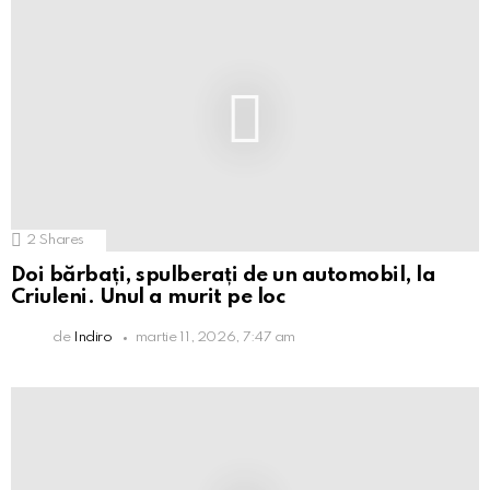
2
Shares
Doi bărbați, spulberați de un automobil, la
Criuleni. Unul a murit pe loc
de
Indiro
martie 11, 2026, 7:47 am