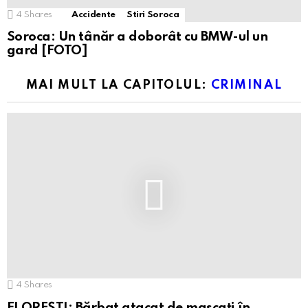
4
Shares
Accidente
Stiri Soroca
Soroca: Un tânăr a doborât cu BMW-ul un
gard [FOTO]
MAI MULT LA CAPITOLUL:
CRIMINAL
4
Shares
FLOREȘTI: Bărbat atacat de mascați în