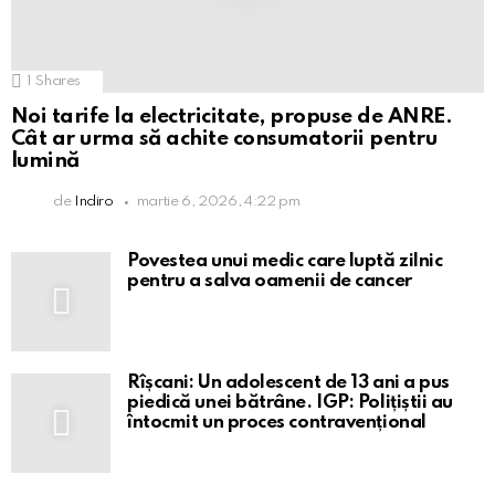
1
Shares
Noi tarife la electricitate, propuse de ANRE.
Cât ar urma să achite consumatorii pentru
lumină
de
Indiro
martie 6, 2026, 4:22 pm
Povestea unui medic care luptă zilnic
pentru a salva oamenii de cancer
Rîșcani: Un adolescent de 13 ani a pus
piedică unei bătrâne. IGP: Polițiștii au
întocmit un proces contravențional