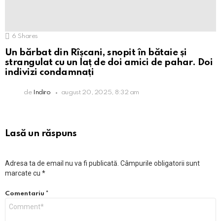
6
Shares
Un bărbat din Rîșcani, snopit în bătaie și
strangulat cu un laț de doi amici de pahar. Doi
indivizi condamnați
de
Indiro
august 20, 2025, 8:32 am
Lasă un răspuns
Adresa ta de email nu va fi publicată.
Câmpurile obligatorii sunt
marcate cu
*
Comentariu
*