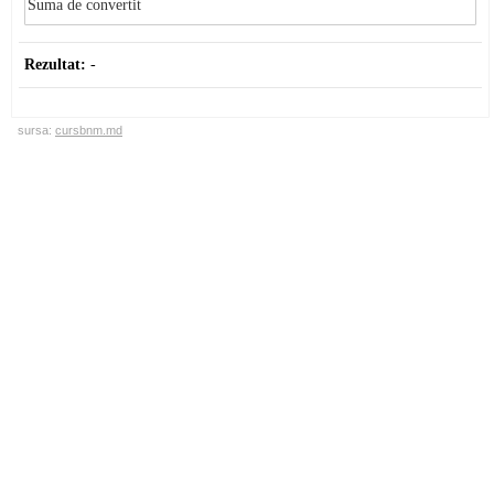
Rezultat:
-
sursa:
cursbnm.md