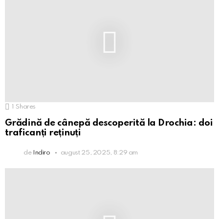
1
Shares
Grădină de cânepă descoperită la Drochia: doi
traficanți reținuți
de
Indiro
august 25, 2025, 8:29 am