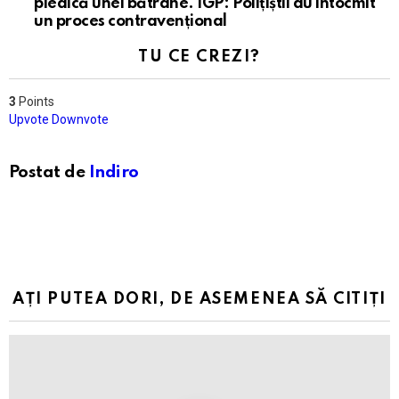
piedică unei bătrâne. IGP: Polițiștii au întocmit
un proces contravențional
TU CE CREZI?
3
Points
Upvote
Downvote
Postat de
Indiro
AȚI PUTEA DORI, DE ASEMENEA SĂ CITIȚI