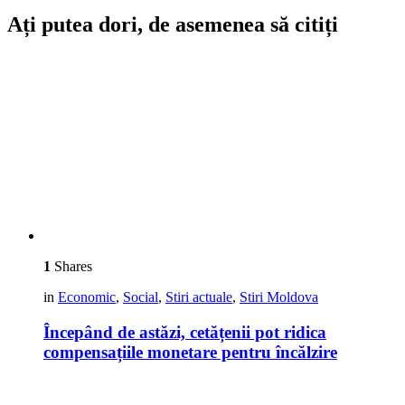
Ați putea dori, de asemenea să citiți
1
Shares
in
Economic
,
Social
,
Stiri actuale
,
Stiri Moldova
Începând de astăzi, cetățenii pot ridica
compensațiile monetare pentru încălzire