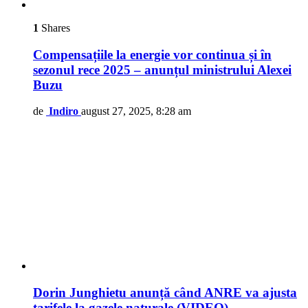
1
Shares
Compensațiile la energie vor continua și în
sezonul rece 2025 – anunțul ministrului Alexei
Buzu
de
Indiro
august 27, 2025, 8:28 am
Dorin Junghietu anunță când ANRE va ajusta
tarifele la gazele naturale (VIDEO)