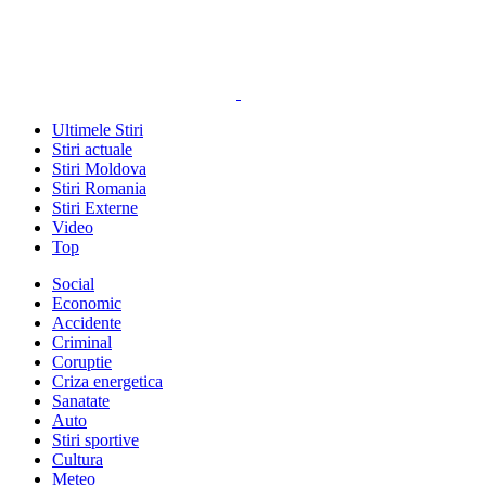
Ultimele Stiri
Stiri actuale
Stiri Moldova
Stiri Romania
Stiri Externe
Video
Top
Social
Economic
Accidente
Criminal
Coruptie
Criza energetica
Sanatate
Auto
Stiri sportive
Cultura
Meteo