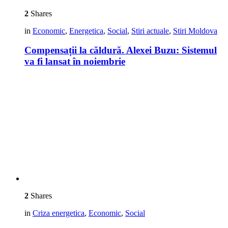
2
Shares
in
Economic
,
Energetica
,
Social
,
Stiri actuale
,
Stiri Moldova
Compensații la căldură. Alexei Buzu: Sistemul
va fi lansat în noiembrie
2
Shares
in
Criza energetica
,
Economic
,
Social