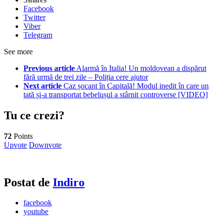
Facebook
Twitter
Viber
Telegram
See more
Previous article
Alarmă în Italia! Un moldovean a dispărut
fără urmă de trei zile – Poliția cere ajutor
Next article
Caz șocant în Capitală! Modul inedit în care un
tată și-a transportat bebelușul a stârnit controverse [VIDEO]
Tu ce crezi?
72
Points
Upvote
Downvote
Postat de
Indiro
facebook
youtube