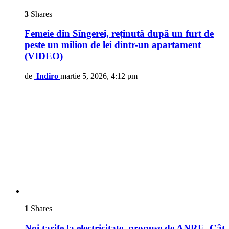
3
Shares
Femeie din Sîngerei, reținută după un furt de
peste un milion de lei dintr-un apartament
(VIDEO)
de
Indiro
martie 5, 2026, 4:12 pm
1
Shares
Noi tarife la electricitate, propuse de ANRE. Cât