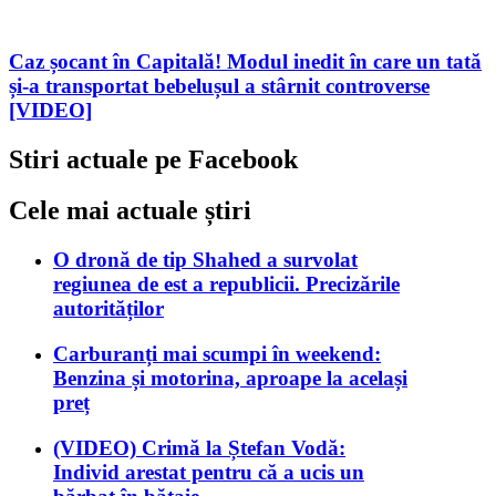
Caz șocant în Capitală! Modul inedit în care un tată
și-a transportat bebelușul a stârnit controverse
[VIDEO]
Stiri actuale pe Facebook
Cele mai actuale știri
O dronă de tip Shahed a survolat
regiunea de est a republicii. Precizările
autorităților
Carburanți mai scumpi în weekend:
Benzina și motorina, aproape la același
preț
(VIDEO) Crimă la Ștefan Vodă:
Individ arestat pentru că a ucis un