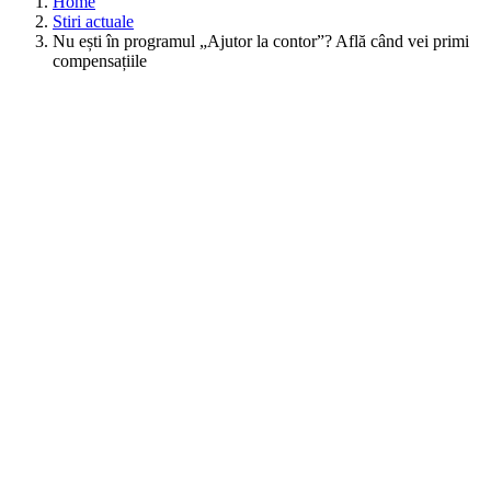
Home
Stiri actuale
Nu ești în programul „Ajutor la contor”? Află când vei primi
compensațiile