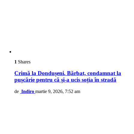
1
Shares
Crimă la Dondușeni. Bărbat, condamnat la
pușcărie pentru că și-a ucis soția în stradă
de
Indiro
martie 9, 2026, 7:52 am