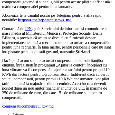
compensatii.gov.md și sunt eligibili pentru aceste plăți au aflat astăzi
mărimea compensației pentru luna ianuarie.
‍Abonează-te la canalul nostru pe Telegram pentru a afla rapid
noutățile:
https://t.me/reporter_news_md
Contactată de
IPN
, șefa Serviciului de informare și comunicare cu
mass-media al Ministerului Muncii și Protecției Sociale, Diana
Blănaru, a precizat că acum se discută cu furnizorii despre
implementarea tehnică a mecanismului de acordare a compensațiilor
pentru luna februarie, în luna martie, pentru persoanele care nu sunt
înregistrate pe compensatii.gov.md, transmite
Știri.md
.
Dacă până acum statul a acordat compensații doar solicitanților
eligibili, înregistrați în programul „Ajutor la contor”, începând cu
luna viitoare va fi compensată majorarea tarifului pentru primii 110
KWh din factură pentru toți consumatorii. Indiferent dacă au cerut
sau nu compensații, pentru primii 110 KWh consumatorii vor plăti
tariful de până la majorările din decembrie. Acest lucru a devenit
posibil după un nou ajutor financiar anunțat de UE, în mărime de
250 de milioane de euro, din care 151 de milioane sunt pentru
compensații.
compensatii
compensatii.gov.md
3
shares