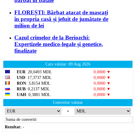
bărbat în bătaie
FLOREȘTI: Bărbat atacat de mascați
în propria casă și jefuit de jumătate de
milion de lei
Cazul crimelor de la Beriozchi:
Expertizele medico-legale și genetice,
finalizate
Curs valutar: 09 Aug 2026
EUR
: 20,0493 MDL
0,0000 ▼
USD
: 17,3737 MDL
0,0000 ▼
RON
: 3,8154 MDL
0,0000 ▼
RUB
: 0,2137 MDL
0,0000 ▼
UAH
: 0,3881 MDL
0,0000 ▼
Convertor valutar
»
Rezultat:
-