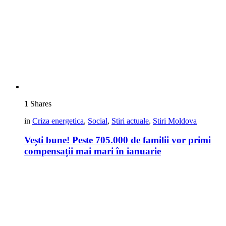
1
Shares
in
Criza energetica
,
Social
,
Stiri actuale
,
Stiri Moldova
Vești bune! Peste 705.000 de familii vor primi
compensații mai mari în ianuarie