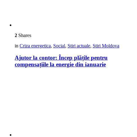
2
Shares
in
Criza energetica
,
Social
,
Stiri actuale
,
Stiri Moldova
Ajutor la contor: Încep plățile pentru
compensațiile la energie din ianuarie