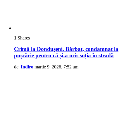
1
Shares
Crimă la Dondușeni. Bărbat, condamnat la
pușcărie pentru că și-a ucis soția în stradă
de
Indiro
martie 9, 2026, 7:52 am