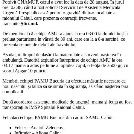
Potrivit CNAMUP, cazul a avut loc la data de 28 august, în jurul
orei 02:48, când a fost solicitat Serviciul de Asistență Medicală
Urgentă Prespitalicească pentru o gravidă dintr-o localitate a
raionului Cahul, care prezenta contracții frecvente,
transmite
Știri.md.
De menționat că echipa AMU a ajuns la ora 03:00 la domiciliu și a
preluat parturienta în vârstă de 39 ani, care era la a 8-a sarcină, ce
prezenta semne de debut ale travaliului.
Așadar, în timpul deplasării la maternitate a survenit nașterea în
ambulanță. Datorită acțiunilor întreprinse de echipa AMU la ora
03:17 mama a adus pe lume al optulea copil, o fetiță de 3600 gr, cu
scorul Apgar 10 puncte.
Membrii echipei PAMU Bucuria au efectuat măsurile necesare ca
nou-născutul și lăuza să se simtă în siguranţă, asistând naşterea fără
complicații.
După acordarea asistenței medicale de urgență, mama şi fetița au fost
transportați la IMSP Spitalul Raional Cahul.
Felicitări echipei PAMU Bucuria din cadrul SAMU Cahul:
Felcer – Anatoli Zelencov;
Infirmier – Aliona Calin;