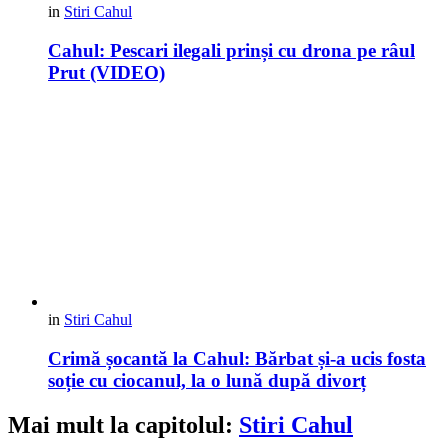
in
Stiri Cahul
Cahul: Pescari ilegali prinși cu drona pe râul
Prut (VIDEO)
in
Stiri Cahul
Crimă șocantă la Cahul: Bărbat și-a ucis fosta
soție cu ciocanul, la o lună după divorț
Mai mult la capitolul:
Stiri Cahul