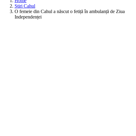
Home
Stiri Cahul
O femeie din Cahul a născut o fetiță în ambulanță de Ziua
Independenței