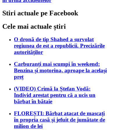
în urma accidentelor
Stiri actuale pe Facebook
Cele mai actuale știri
O dronă de tip Shahed a survolat
regiunea de est a republicii. Precizările
autorităților
Carburanți mai scumpi în weekend:
Benzina și motorina, aproape la același
preț
(VIDEO) Crimă la Ștefan Vodă:
Individ arestat pentru că a ucis un
bărbat în bătaie
FLOREȘTI: Bărbat atacat de mascați
în propria casă și jefuit de jumătate de
milion de lei