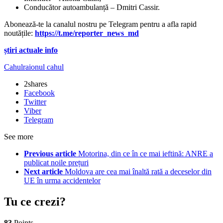
Conducător autoambulanță – Dmitri Cassir.
Abonează-te la canalul nostru pe Telegram pentru a afla rapid
noutățile:
https://t.me/reporter_news_md
știri actuale info
Cahul
raionul cahul
2
shares
Facebook
Twitter
Viber
Telegram
See more
Previous article
Motorina, din ce în ce mai ieftină: ANRE a
publicat noile prețuri
Next article
Moldova are cea mai înaltă rată a deceselor din
UE în urma accidentelor
Tu ce crezi?
83
Points