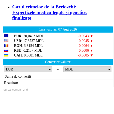
Cazul crimelor de la Beriozchi:
Expertizele medico-legale și genetice,
finalizate
Curs valutar: 07 Aug 2026
EUR
: 20,0493 MDL
-0,0043 ▼
USD
: 17,3737 MDL
-0,0045 ▼
RON
: 3,8154 MDL
-0,0064 ▼
RUB
: 0,2137 MDL
-0,0006 ▼
UAH
: 0,3881 MDL
-0,0005 ▼
Convertor valutar
»
Rezultat:
-
sursa:
cursbnm.md