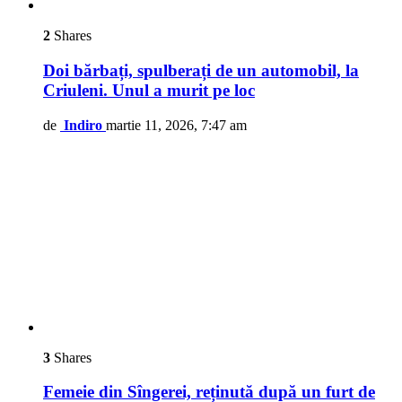
2
Shares
Doi bărbați, spulberați de un automobil, la
Criuleni. Unul a murit pe loc
de
Indiro
martie 11, 2026, 7:47 am
3
Shares
Femeie din Sîngerei, reținută după un furt de