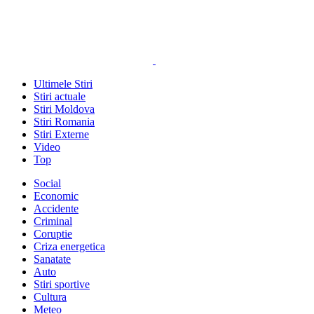
Ultimele Stiri
Stiri actuale
Stiri Moldova
Stiri Romania
Stiri Externe
Video
Top
Social
Economic
Accidente
Criminal
Coruptie
Criza energetica
Sanatate
Auto
Stiri sportive
Cultura
Meteo