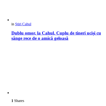
in
Stiri Cahul
Dublu omor, la Cahul. Cuplu de tineri uciși cu
sânge rece de o amică geloasă
1
Shares