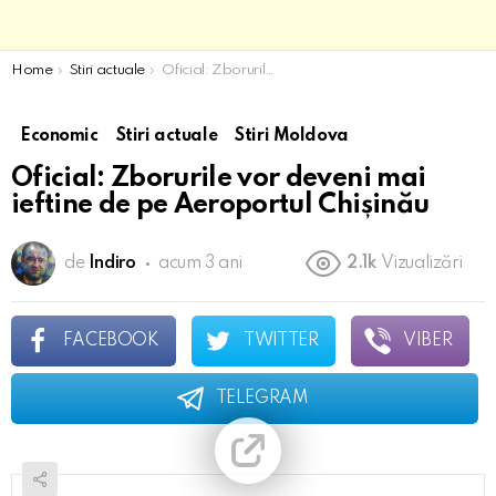
You are here:
Home
Stiri actuale
Oficial: Zborurile vor deveni mai ieftine de pe Aeroportul Chișinău
Economic
Stiri actuale
Stiri Moldova
Oficial: Zborurile vor deveni mai
ieftine de pe Aeroportul Chișinău
de
Indiro
acum 3 ani
2.1k
Vizualizări
FACEBOOK
TWITTER
VIBER
TELEGRAM