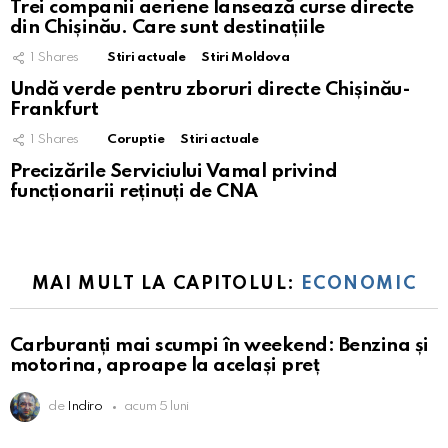
Trei companii aeriene lansează curse directe
din Chișinău. Care sunt destinațiile
1
Shares
Stiri actuale
Stiri Moldova
Undă verde pentru zboruri directe Chișinău-
Frankfurt
1
Shares
Coruptie
Stiri actuale
Precizările Serviciului Vamal privind
funcționarii reținuți de CNA
MAI MULT LA CAPITOLUL:
ECONOMIC
Carburanți mai scumpi în weekend: Benzina și
motorina, aproape la același preț
de
Indiro
acum 5 luni