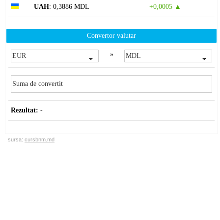
UAH
: 0,3886 MDL
+0,0005 ▲
Convertor valutar
»
Rezultat:
-
sursa:
cursbnm.md