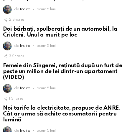
de
Indiro
acum 5 luni
2
Shares
Doi bărbați, spulberați de un automobil, la
Criuleni. Unul a murit pe loc
de
Indiro
acum 5 luni
3
Shares
Femeie din Sîngerei, reținută după un furt de
peste un milion de lei dintr-un apartament
(VIDEO)
de
Indiro
acum 5 luni
1
Shares
Noi tarife la electricitate, propuse de ANRE.
Cât ar urma să achite consumatorii pentru
lumină
de
Indiro
acum 5 luni