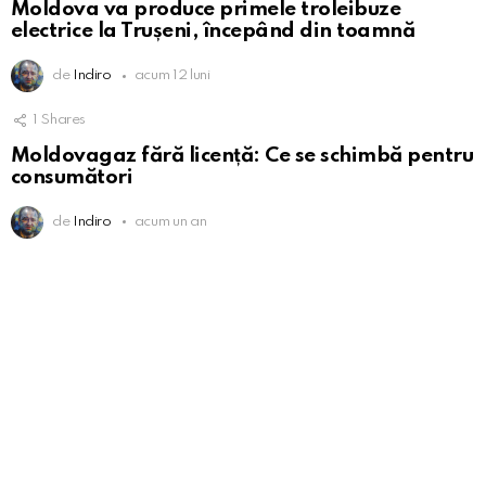
Moldova va produce primele troleibuze
electrice la Trușeni, începând din toamnă
de
Indiro
acum 12 luni
1
Shares
Moldovagaz fără licență: Ce se schimbă pentru
consumători
de
Indiro
acum un an