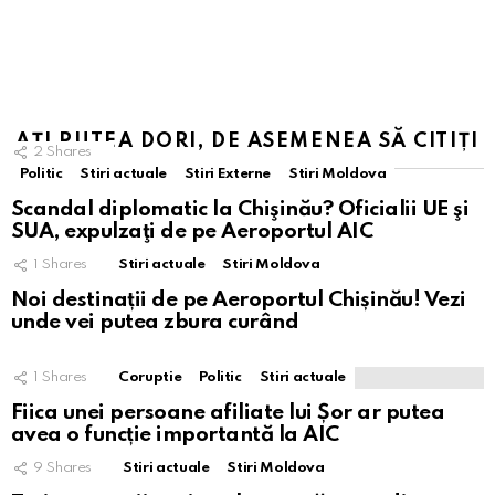
AȚI PUTEA DORI, DE ASEMENEA SĂ CITIȚI
2
Shares
Politic
Stiri actuale
Stiri Externe
Stiri Moldova
Scandal diplomatic la Chişinău? Oficialii UE şi
SUA, expulzaţi de pe Aeroportul AIC
1
Shares
Stiri actuale
Stiri Moldova
Noi destinații de pe Aeroportul Chișinău! Vezi
unde vei putea zbura curând
1
Shares
Coruptie
Politic
Stiri actuale
Fiica unei persoane afiliate lui Șor ar putea
avea o funcție importantă la AIC
9
Shares
Stiri actuale
Stiri Moldova