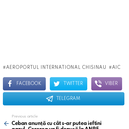
AEROPORTUL INTERNATIONAL CHISINAU
AIC
FACEBOOK
TWITTER
VIBER
TELEGRAM
Previous article
See
more
Ceban anunță cu cât s-ar putea ieftini