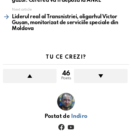
gazul. Cererea va fi depusă la ANRE
Next article
Liderul real al Transnistriei, oligarhul Victor
Gușan, monitorizat de serviciile speciale din
Moldova
TU CE CREZI?
46
Points
Postat de
Indiro
facebook
youtube