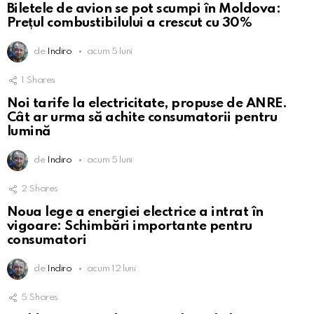
Biletele de avion se pot scumpi în Moldova:
Prețul combustibilului a crescut cu 30%
de
Indiro
acum 5 luni
1
Shares
Noi tarife la electricitate, propuse de ANRE.
Cât ar urma să achite consumatorii pentru
lumină
de
Indiro
acum 5 luni
2
Shares
Noua lege a energiei electrice a intrat în
vigoare: Schimbări importante pentru
consumatori
de
Indiro
acum 12 luni
5
Shares