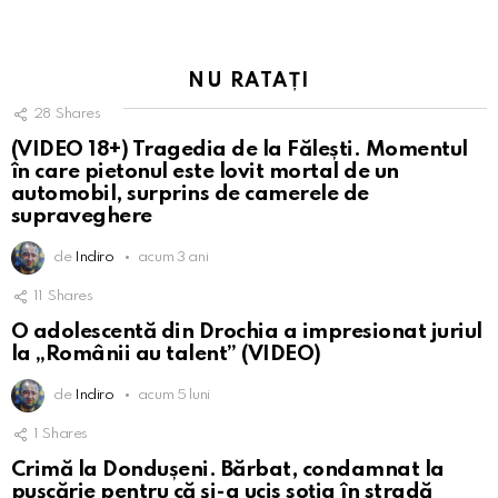
NU RATAȚI
28
Shares
(VIDEO 18+) Tragedia de la Fălești. Momentul
în care pietonul este lovit mortal de un
automobil, surprins de camerele de
supraveghere
de
Indiro
acum 3 ani
11
Shares
O adolescentă din Drochia a impresionat juriul
la „Românii au talent” (VIDEO)
de
Indiro
acum 5 luni
1
Shares
Crimă la Dondușeni. Bărbat, condamnat la
pușcărie pentru că și-a ucis soția în stradă