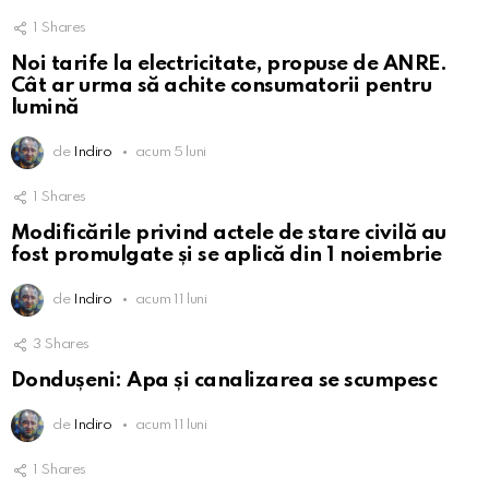
1
Shares
Noi tarife la electricitate, propuse de ANRE.
Cât ar urma să achite consumatorii pentru
lumină
de
Indiro
acum 5 luni
1
Shares
Modificările privind actele de stare civilă au
fost promulgate și se aplică din 1 noiembrie
de
Indiro
acum 11 luni
3
Shares
Dondușeni: Apa și canalizarea se scumpesc
de
Indiro
acum 11 luni
1
Shares