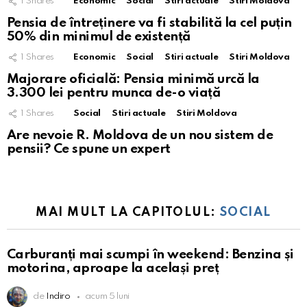
1
Shares
Economic
Social
Stiri actuale
Stiri Moldova
Pensia de întreținere va fi stabilită la cel puțin
50% din minimul de existență
1
Shares
Economic
Social
Stiri actuale
Stiri Moldova
Majorare oficială: Pensia minimă urcă la
3.300 lei pentru munca de-o viață
1
Shares
Social
Stiri actuale
Stiri Moldova
Are nevoie R. Moldova de un nou sistem de
pensii? Ce spune un expert
MAI MULT LA CAPITOLUL:
SOCIAL
Carburanți mai scumpi în weekend: Benzina și
motorina, aproape la același preț
de
Indiro
acum 5 luni