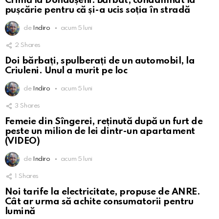
Crimă la Dondușeni. Bărbat, condamnat la
pușcărie pentru că și-a ucis soția în stradă
de
Indiro
acum 5 luni
2
Shares
Doi bărbați, spulberați de un automobil, la
Criuleni. Unul a murit pe loc
de
Indiro
acum 5 luni
3
Shares
Femeie din Sîngerei, reținută după un furt de
peste un milion de lei dintr-un apartament
(VIDEO)
de
Indiro
acum 5 luni
1
Shares
Noi tarife la electricitate, propuse de ANRE.
Cât ar urma să achite consumatorii pentru
lumină