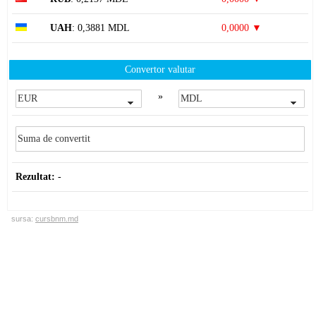
UAH
: 0,3881 MDL
0,0000 ▼
Convertor valutar
»
Rezultat:
-
sursa:
cursbnm.md