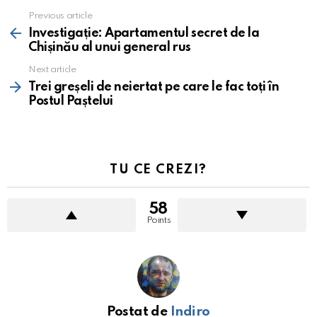
Previous article
See
more
Investigație: Apartamentul secret de la
Chișinău al unui general rus
Next article
Trei greșeli de neiertat pe care le fac toți în
Postul Paștelui
TU CE CREZI?
58
Points
Postat de
Indiro