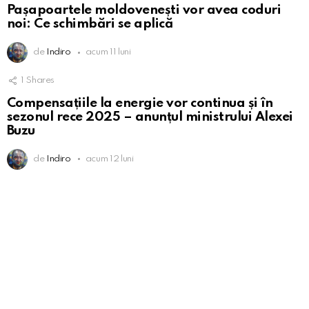
Pașapoartele moldovenești vor avea coduri
noi: Ce schimbări se aplică
de
Indiro
acum 11 luni
1
Shares
Compensațiile la energie vor continua și în
sezonul rece 2025 – anunțul ministrului Alexei
Buzu
de
Indiro
acum 12 luni