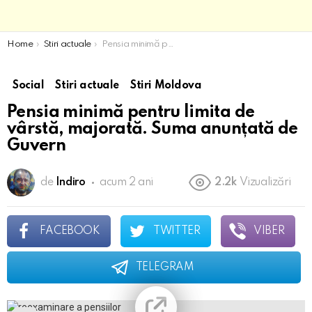
You are here:
Home
Stiri actuale
Pensia minimă pentru limita de vârstă, majorată. Suma anunțată de Guvern
Social
Stiri actuale
Stiri Moldova
Pensia minimă pentru limita de
vârstă, majorată. Suma anunțată de
Guvern
de
Indiro
acum 2 ani
2.2k
Vizualizări
FACEBOOK
TWITTER
VIBER
TELEGRAM