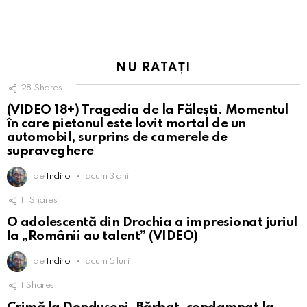
NU RATAȚI
28
Shares
(VIDEO 18+) Tragedia de la Fălești. Momentul
în care pietonul este lovit mortal de un
automobil, surprins de camerele de
supraveghere
de
Indiro
acum 3 ani
11
Shares
O adolescentă din Drochia a impresionat juriul
la „Românii au talent” (VIDEO)
de
Indiro
acum 5 luni
1
Shares