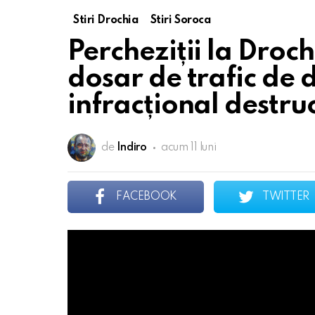
Stiri Drochia
Stiri Soroca
Percheziții la Droch
dosar de trafic de 
infracțional destru
de
Indiro
acum 11 luni
FACEBOOK
TWITTER