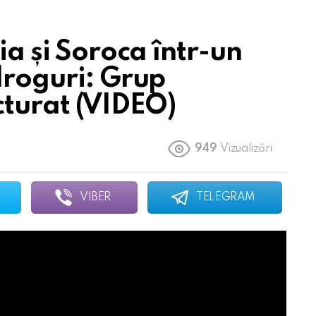
ia și Soroca într-un
droguri: Grup
cturat (VIDEO)
949
Vizualizări
VIBER
TELEGRAM