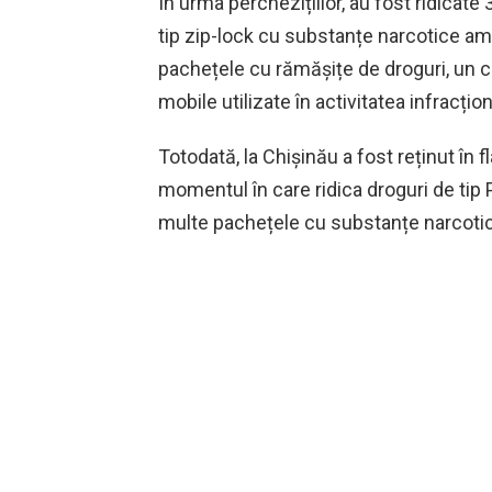
În urma perchezițiilor, au fost ridicate
tip zip-lock cu substanțe narcotice amb
pachețele cu rămășițe de droguri, un c
mobile utilizate în activitatea infracțion
Totodată, la Chișinău a fost reținut în f
momentul în care ridica droguri de tip 
multe pachețele cu substanțe narcoti