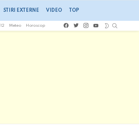
STIRI EXTERNE
VIDEO
TOP
facebook
twitter
instagram
youtube
CAUTA
SWITCH
112
Meteo
Horoscop
SKIN