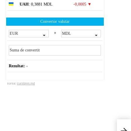
UAH
: 0,3881 MDL
-0,0005 ▼
Convertor valutar
»
Rezultat:
-
sursa:
cursbnm.md
Mini
ar u