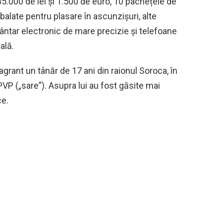
 35.000 de lei și 1.500 de euro, 10 pachețele de
alate pentru plasare în ascunzișuri, alte
ântar electronic de mare precizie și telefoane
ală.
lagrant un tânăr de 17 ani din raionul Soroca, în
PVP („sare”). Asupra lui au fost găsite mai
ce.