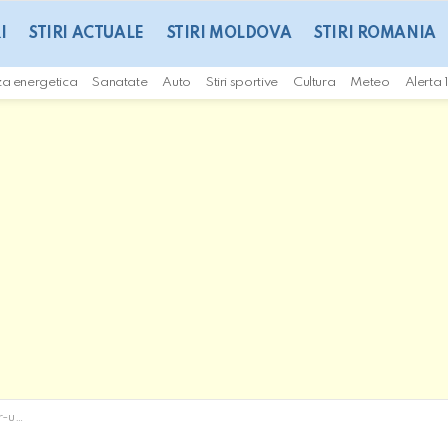
I
STIRI ACTUALE
STIRI MOLDOVA
STIRI ROMANIA
za energetica
Sanatate
Auto
Stiri sportive
Cultura
Meteo
Alerta 
 (VIDEO)