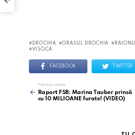
DROCHIA
ORASUL DROCHIA
RAIONU
VISOCA
FACEBOOK
TWITTER
Previous article
See
more
Raport FSB: Marina Tauber prinsă
cu 10 MILIOANE furate! (VIDEO)
TU 