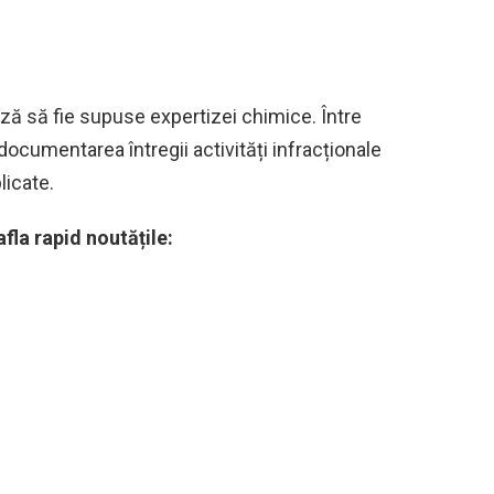
ază să fie supuse expertizei chimice. Între
ocumentarea întregii activități infracționale
licate.
fla rapid noutățile: