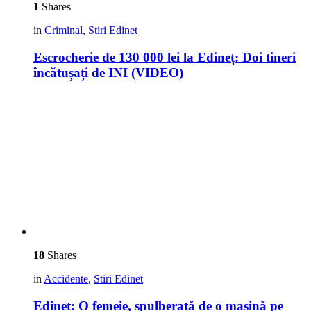
1
Shares
in
Criminal
,
Stiri Edinet
Escrocherie de 130 000 lei la Edineț: Doi tineri
încătușați de INI (VIDEO)
18
Shares
in
Accidente
,
Stiri Edinet
Edineț: O femeie, spulberată de o mașină pe