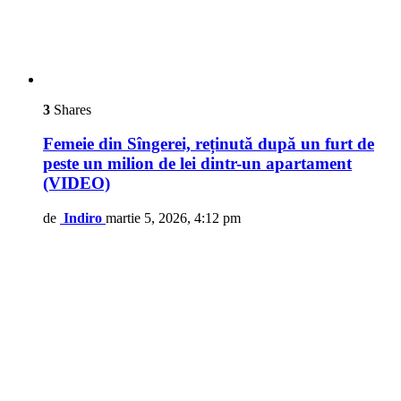
3
Shares
Femeie din Sîngerei, reținută după un furt de
peste un milion de lei dintr-un apartament
(VIDEO)
de
Indiro
martie 5, 2026, 4:12 pm