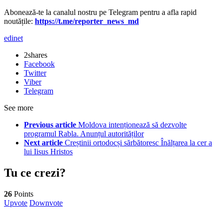
Abonează-te la canalul nostru pe Telegram pentru a afla rapid
noutățile:
https://t.me/reporter_news_md
edinet
2
shares
Facebook
Twitter
Viber
Telegram
See more
Previous article
Moldova intenționează să dezvolte
programul Rabla. Anunțul autorităților
Next article
Creștinii ortodocși sărbătoresc Înălțarea la cer a
lui Iisus Hristos
Tu ce crezi?
26
Points
Upvote
Downvote