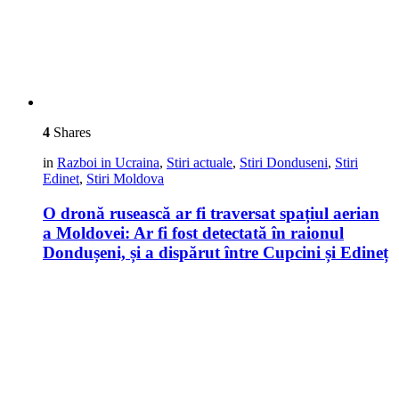
4
Shares
in
Razboi in Ucraina
,
Stiri actuale
,
Stiri Donduseni
,
Stiri
Edinet
,
Stiri Moldova
O dronă rusească ar fi traversat spațiul aerian
a Moldovei: Ar fi fost detectată în raionul
Dondușeni, și a dispărut între Cupcini și Edineț