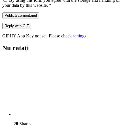
By using this form you agree with the storage and handling of
your data by this website.
*
Publică comentariul
Reply with
GIF
GIPHY App Key not set. Please check
settings
Nu ratați
28
Shares