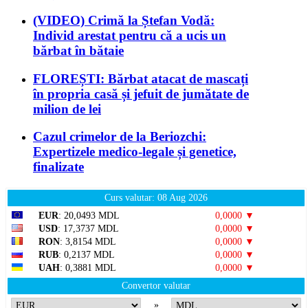
(VIDEO) Crimă la Ștefan Vodă:
Individ arestat pentru că a ucis un
bărbat în bătaie
FLOREȘTI: Bărbat atacat de mascați
în propria casă și jefuit de jumătate de
milion de lei
Cazul crimelor de la Beriozchi:
Expertizele medico-legale și genetice,
finalizate
Curs valutar: 08 Aug 2026
EUR
: 20,0493 MDL
0,0000 ▼
USD
: 17,3737 MDL
0,0000 ▼
RON
: 3,8154 MDL
0,0000 ▼
RUB
: 0,2137 MDL
0,0000 ▼
UAH
: 0,3881 MDL
0,0000 ▼
Convertor valutar
»