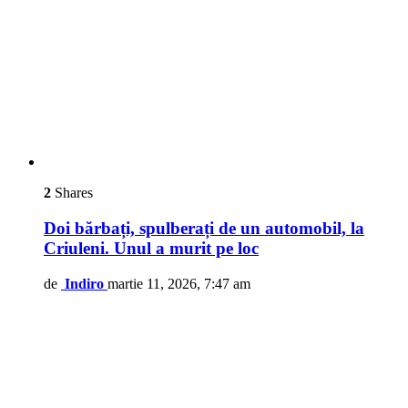
2
Shares
Doi bărbați, spulberați de un automobil, la
Criuleni. Unul a murit pe loc
de
Indiro
martie 11, 2026, 7:47 am