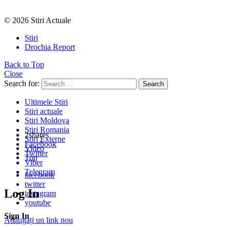
© 2026 Stiri Actuale
Stiri
Drochia Report
Back to Top
Close
Search for:
Search
Ultimele Stiri
Stiri actuale
Stiri Moldova
Stiri Romania
2
shares
Stiri Externe
Facebook
Video
Twitter
Top
Viber
Telegram
facebook
twitter
Log In
instagram
youtube
Sign In
Adăugați un link nou