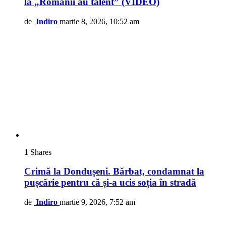
la „Românii au talent” (VIDEO)
de
Indiro
martie 8, 2026, 10:52 am
1
Shares
Crimă la Dondușeni. Bărbat, condamnat la
pușcărie pentru că și-a ucis soția în stradă
de
Indiro
martie 9, 2026, 7:52 am