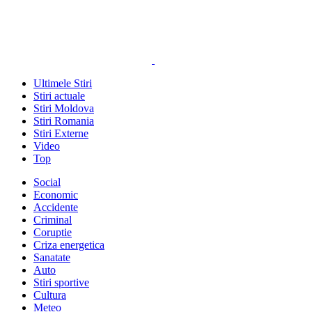
Ultimele Stiri
Stiri actuale
Stiri Moldova
Stiri Romania
Stiri Externe
Video
Top
Social
Economic
Accidente
Criminal
Coruptie
Criza energetica
Sanatate
Auto
Stiri sportive
Cultura
Meteo