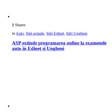
1
Shares
in
Auto
,
Stiri actuale
,
Stiri Edinet
,
Stiri Ungheni
ASP extinde programarea online la examenele
auto în Edineț și Ungheni