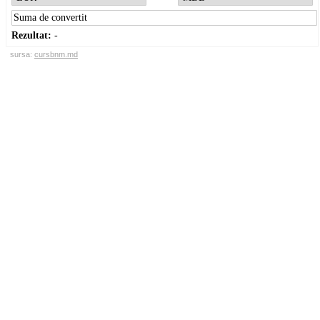
Rezultat:
-
sursa:
cursbnm.md