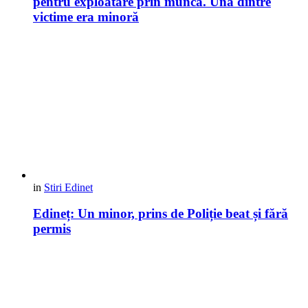
pentru exploatare prin muncă. Una dintre
victime era minoră
in
Stiri Edinet
Edineț: Un minor, prins de Poliție beat și fără
permis