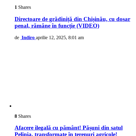
1
Shares
Directoare de grădiniță din Chișinău, cu dosar
penal, rămâne în funcție​ (VIDEO)
de
Indiro
aprilie 12, 2025, 8:01 am
8
Shares
Afacere ilegală cu pământ! Pășuni din satul
Pelinia, transformate în terenuri agricole!