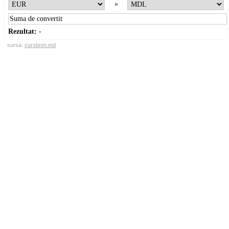
»
Rezultat:
-
sursa:
cursbnm.md