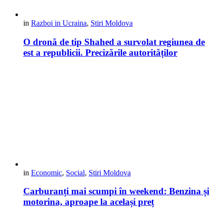
in
Razboi in Ucraina
,
Stiri Moldova
O dronă de tip Shahed a survolat regiunea de
est a republicii. Precizările autorităților
in
Economic
,
Social
,
Stiri Moldova
Carburanți mai scumpi în weekend: Benzina și
motorina, aproape la același preț