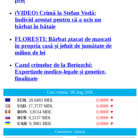
preț
(VIDEO) Crimă la Ștefan Vodă:
Individ arestat pentru că a ucis un
bărbat în bătaie
FLOREȘTI: Bărbat atacat de mascați
în propria casă și jefuit de jumătate de
milion de lei
Cazul crimelor de la Beriozchi:
Expertizele medico-legale și genetice,
finalizate
Curs valutar: 08 Aug 2026
EUR
: 20,0493 MDL
0,0000 ▼
USD
: 17,3737 MDL
0,0000 ▼
RON
: 3,8154 MDL
0,0000 ▼
RUB
: 0,2137 MDL
0,0000 ▼
UAH
: 0,3881 MDL
0,0000 ▼
Convertor valutar