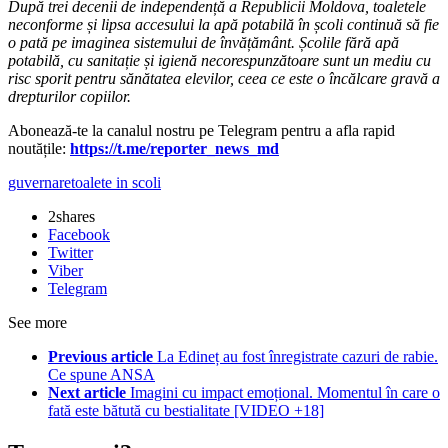
După trei decenii de independență a Republicii Moldova, toaletele
neconforme și lipsa accesului la apă potabilă în școli continuă să fie
o pată pe imaginea sistemului de învățământ. Școlile fără apă
potabilă, cu sanitație și igienă necorespunzătoare sunt un mediu cu
risc sporit pentru sănătatea elevilor, ceea ce este o încălcare gravă a
drepturilor copiilor.
Abonează-te la canalul nostru pe Telegram pentru a afla rapid
noutățile:
https://t.me/reporter_news_md
guvernare
toalete in scoli
2
shares
Facebook
Twitter
Viber
Telegram
See more
Previous article
La Edineț au fost înregistrate cazuri de rabie.
Ce spune ANSA
Next article
Imagini cu impact emoțional. Momentul în care o
fată este bătută cu bestialitate [VIDEO +18]