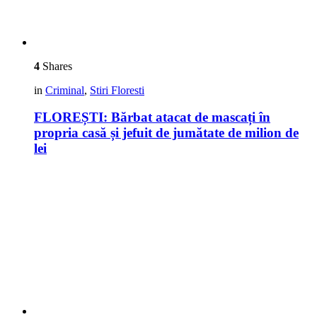
4
Shares
in
Criminal
,
Stiri Floresti
FLOREȘTI: Bărbat atacat de mascați în
propria casă și jefuit de jumătate de milion de
lei