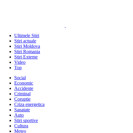
Ultimele Stiri
Stiri actuale
Stiri Moldova
Stiri Romania
Stiri Externe
Video
Top
Social
Economic
Accidente
Criminal
Coruptie
Criza energetica
Sanatate
Auto
Stiri sportive
Cultura
Meteo