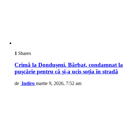
1
Shares
Crimă la Dondușeni. Bărbat, condamnat la
pușcărie pentru că și-a ucis soția în stradă
de
Indiro
martie 9, 2026, 7:52 am