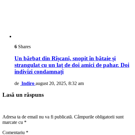
6
Shares
Un bărbat din Rîșcani, snopit în bătaie și
strangulat cu un laț de doi amici de pahar. Doi
indivizi condamnați
de
Indiro
august 20, 2025, 8:32 am
Lasă un răspuns
Adresa ta de email nu va fi publicată.
Câmpurile obligatorii sunt
marcate cu
*
Comentariu
*