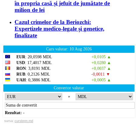
în propria casă și jefuit de jumătate de
milion de lei
Cazul crimelor de la Beriozchi:
Expertizele medico-legale și genetice,
finalizate
Curs valutar: 10 Aug 2026
EUR
: 20,0598 MDL
+0,0105 ▲
USD
: 17,4017 MDL
+0,0280 ▲
RON
: 3,8191 MDL
+0,0037 ▲
RUB
: 0,2126 MDL
-0,0011 ▼
UAH
: 0,3886 MDL
+0,0005 ▲
Convertor valutar
»
Rezultat:
-
sursa:
cursbnm.md