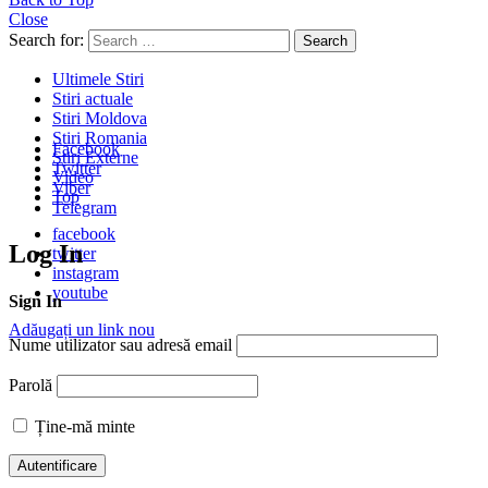
Close
Search for:
Search
Ultimele Stiri
Stiri actuale
Stiri Moldova
Stiri Romania
Facebook
Stiri Externe
Twitter
Video
Viber
Top
Telegram
facebook
Log In
twitter
instagram
youtube
Sign In
Adăugați un link nou
Nume utilizator sau adresă email
Parolă
Ține-mă minte