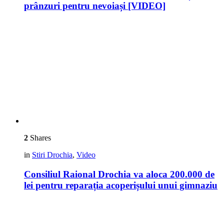
prânzuri pentru nevoiași [VIDEO]
2
Shares
in
Stiri Drochia
,
Video
Consiliul Raional Drochia va aloca 200.000 de
lei pentru reparația acoperișului unui gimnaziu