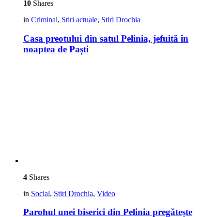
10
Shares
in
Criminal
,
Stiri actuale
,
Stiri Drochia
Casa preotului din satul Pelinia, jefuită în
noaptea de Paști
4
Shares
in
Social
,
Stiri Drochia
,
Video
Parohul unei biserici din Pelinia pregătește