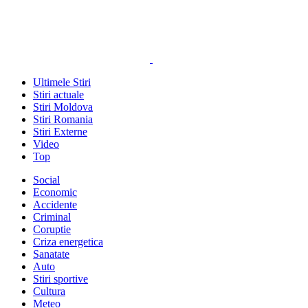
Ultimele Stiri
Stiri actuale
Stiri Moldova
Stiri Romania
Stiri Externe
Video
Top
Social
Economic
Accidente
Criminal
Coruptie
Criza energetica
Sanatate
Auto
Stiri sportive
Cultura
Meteo