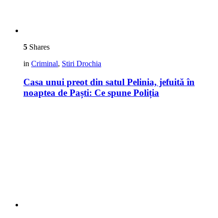
5
Shares
in
Criminal
,
Stiri Drochia
Casa unui preot din satul Pelinia, jefuită în
noaptea de Paști: Ce spune Poliția