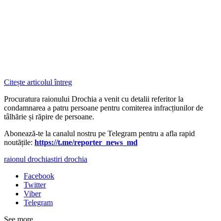
Citește articolul întreg
Procuratura raionului Drochia a venit cu detalii referitor la
condamnarea a patru persoane pentru comiterea infracțiunilor de
tâlhărie și răpire de persoane.
Abonează-te la canalul nostru pe Telegram pentru a afla rapid
noutățile:
https://t.me/reporter_news_md
raionul drochia
stiri drochia
Facebook
Twitter
Viber
Telegram
See more