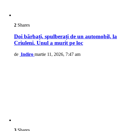
2
Shares
Doi bărbați, spulberați de un automobil, la
Criuleni. Unul a murit pe loc
de
Indiro
martie 11, 2026, 7:47 am
3
Shares