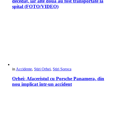
decedat, iar alte două au fost transportate la
spital (FOTO/VIDEO)
in
Accidente
,
Stiri Orhei
,
Stiri Soroca
Orhei: Afaceristul cu Porsche Panamera, din
nou implicat într-un accident