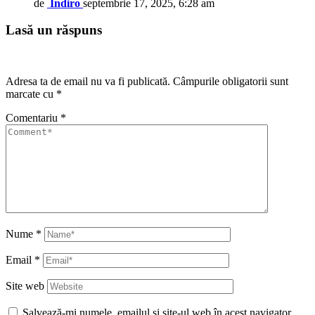
de
Indiro
septembrie 17, 2025, 6:28 am
Lasă un răspuns
Adresa ta de email nu va fi publicată.
Câmpurile obligatorii sunt
marcate cu
*
Comentariu
*
Nume
*
Email
*
Site web
Salvează-mi numele, emailul și site-ul web în acest navigator