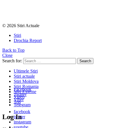
© 2026 Stiri Actuale
Stiri
Drochia Report
Back to Top
Close
Search for:
Search
Ultimele Stiri
Stiri actuale
Stiri Moldova
Stiri Romania
Facebook
Stiri Externe
Twitter
Video
Viber
Top
Telegram
facebook
Log In
twitter
instagram
youtube