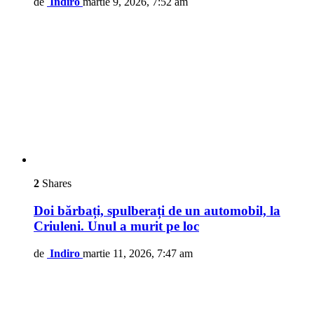
de
Indiro
martie 9, 2026, 7:52 am
2
Shares
Doi bărbați, spulberați de un automobil, la
Criuleni. Unul a murit pe loc
de
Indiro
martie 11, 2026, 7:47 am