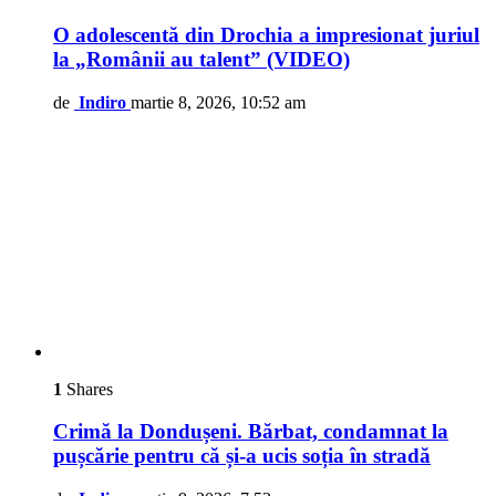
O adolescentă din Drochia a impresionat juriul
la „Românii au talent” (VIDEO)
de
Indiro
martie 8, 2026, 10:52 am
1
Shares
Crimă la Dondușeni. Bărbat, condamnat la
pușcărie pentru că și-a ucis soția în stradă