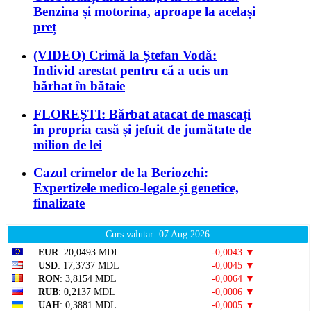
Benzina și motorina, aproape la același
preț
(VIDEO) Crimă la Ștefan Vodă:
Individ arestat pentru că a ucis un
bărbat în bătaie
FLOREȘTI: Bărbat atacat de mascați
în propria casă și jefuit de jumătate de
milion de lei
Cazul crimelor de la Beriozchi:
Expertizele medico-legale și genetice,
finalizate
Curs valutar: 07 Aug 2026
EUR
: 20,0493 MDL
-0,0043 ▼
USD
: 17,3737 MDL
-0,0045 ▼
RON
: 3,8154 MDL
-0,0064 ▼
RUB
: 0,2137 MDL
-0,0006 ▼
UAH
: 0,3881 MDL
-0,0005 ▼