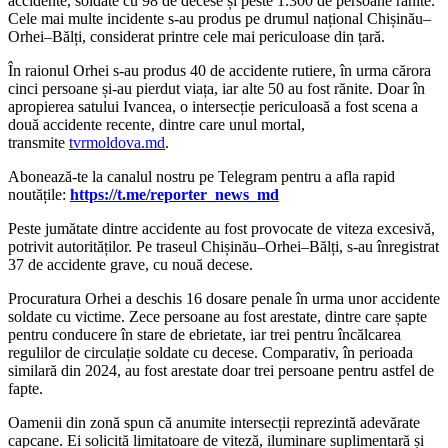
accidente, soldate cu 98 de decese și peste 1.300 de persoane rănite.
Cele mai multe incidente s-au produs pe drumul național Chișinău–
Orhei–Bălți, considerat printre cele mai periculoase din țară.
În raionul Orhei s-au produs 40 de accidente rutiere, în urma cărora
cinci persoane și-au pierdut viața, iar alte 50 au fost rănite. Doar în
apropierea satului Ivancea, o intersecție periculoasă a fost scena a
două accidente recente, dintre care unul mortal,
transmite
tvrmoldova.md
.
‍Abonează-te la canalul nostru pe Telegram pentru a afla rapid
noutățile:
https://t.me/reporter_news_md
Peste jumătate dintre accidente au fost provocate de viteza excesivă,
potrivit autorităților. Pe traseul Chișinău–Orhei–Bălți, s-au înregistrat
37 de accidente grave, cu nouă decese.
Procuratura Orhei a deschis 16 dosare penale în urma unor accidente
soldate cu victime. Zece persoane au fost arestate, dintre care șapte
pentru conducere în stare de ebrietate, iar trei pentru încălcarea
regulilor de circulație soldate cu decese. Comparativ, în perioada
similară din 2024, au fost arestate doar trei persoane pentru astfel de
fapte.
Oamenii din zonă spun că anumite intersecții reprezintă adevărate
capcane. Ei solicită limitatoare de viteză, iluminare suplimentară și