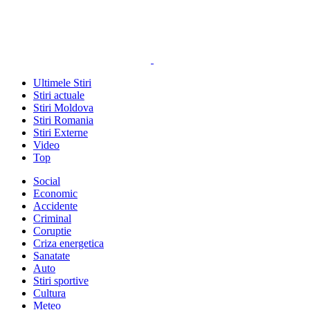
Ultimele Stiri
Stiri actuale
Stiri Moldova
Stiri Romania
Stiri Externe
Video
Top
Social
Economic
Accidente
Criminal
Coruptie
Criza energetica
Sanatate
Auto
Stiri sportive
Cultura
Meteo