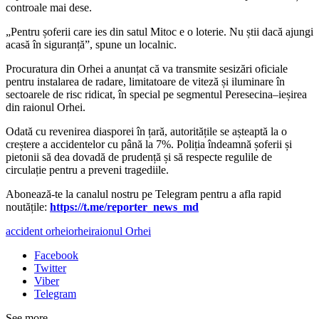
controale mai dese.
„Pentru șoferii care ies din satul Mitoc e o loterie. Nu știi dacă ajungi
acasă în siguranță”, spune un localnic.
Procuratura din Orhei a anunțat că va transmite sesizări oficiale
pentru instalarea de radare, limitatoare de viteză și iluminare în
sectoarele de risc ridicat, în special pe segmentul Peresecina–ieșirea
din raionul Orhei.
Odată cu revenirea diasporei în țară, autoritățile se așteaptă la o
creștere a accidentelor cu până la 7%. Poliția îndeamnă șoferii și
pietonii să dea dovadă de prudență și să respecte regulile de
circulație pentru a preveni tragediile.
‍Abonează-te la canalul nostru pe Telegram pentru a afla rapid
noutățile:
https://t.me/reporter_news_md
accident orhei
orhei
raionul Orhei
Facebook
Twitter
Viber
Telegram
See more