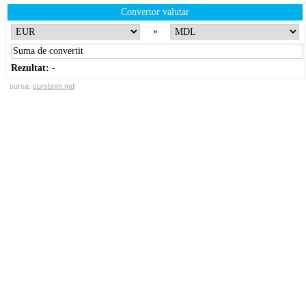
Convertor valutar
»
Rezultat:
-
sursa:
cursbnm.md