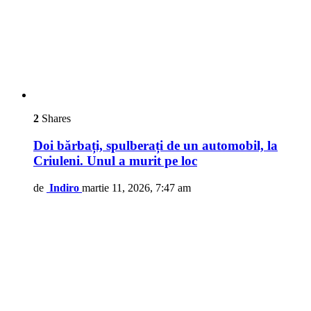
2
Shares
Doi bărbați, spulberați de un automobil, la
Criuleni. Unul a murit pe loc
de
Indiro
martie 11, 2026, 7:47 am