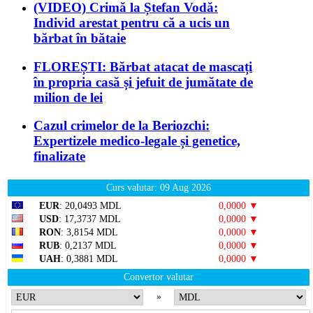
(VIDEO) Crimă la Ștefan Vodă:
Individ arestat pentru că a ucis un
bărbat în bătaie
FLOREȘTI: Bărbat atacat de mascați
în propria casă și jefuit de jumătate de
milion de lei
Cazul crimelor de la Beriozchi:
Expertizele medico-legale și genetice,
finalizate
Curs valutar: 09 Aug 2026
EUR
: 20,0493 MDL
0,0000 ▼
USD
: 17,3737 MDL
0,0000 ▼
RON
: 3,8154 MDL
0,0000 ▼
RUB
: 0,2137 MDL
0,0000 ▼
UAH
: 0,3881 MDL
0,0000 ▼
Convertor valutar
»