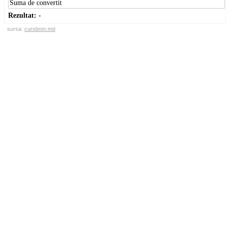
Rezultat:
-
sursa:
cursbnm.md