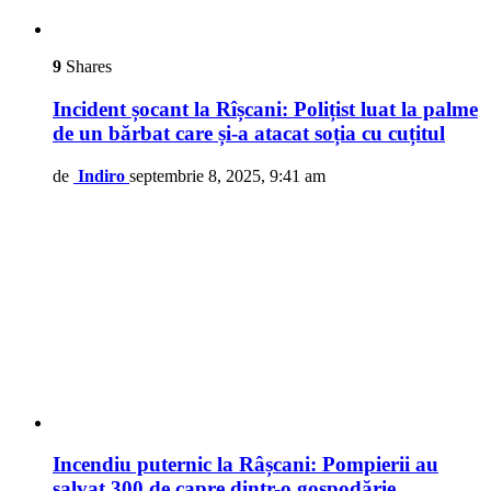
9
Shares
Incident șocant la Rîșcani: Polițist luat la palme
de un bărbat care și-a atacat soția cu cuțitul
de
Indiro
septembrie 8, 2025, 9:41 am
Incendiu puternic la Râșcani: Pompierii au
salvat 300 de capre dintr-o gospodărie