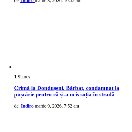
de
Indiro
martie 8, 2026, 10:52 am
1
Shares
Crimă la Dondușeni. Bărbat, condamnat la
pușcărie pentru că și-a ucis soția în stradă
de
Indiro
martie 9, 2026, 7:52 am