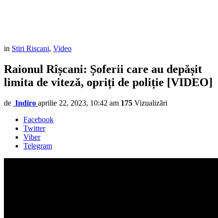
in
Stiri Riscani
,
Video
Raionul Rîșcani: Șoferii care au depășit
limita de viteză, opriți de poliție [VIDEO]
de
Indiro
aprilie 22, 2023, 10:42 am
175
Vizualizări
Facebook
Twitter
Viber
Telegram