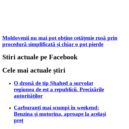
Moldovenii nu mai pot obține cetățenie rusă prin
procedură simplificată și chiar o pot pierde
Stiri actuale pe Facebook
Cele mai actuale știri
O dronă de tip Shahed a survolat
regiunea de est a republicii. Precizările
autorităților
Carburanți mai scumpi în weekend:
Benzina și motorina, aproape la același
preț