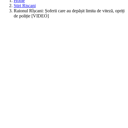
Home
Stiri Riscani
Raionul Rîșcani: Șoferii care au depășit limita de viteză, opriți
de poliție [VIDEO]