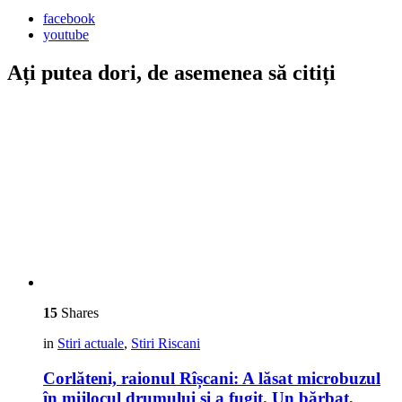
facebook
youtube
Ați putea dori, de asemenea să citiți
15
Shares
in
Stiri actuale
,
Stiri Riscani
Corlăteni, raionul Rîșcani: A lăsat microbuzul
în mijlocul drumului și a fugit. Un bărbat,