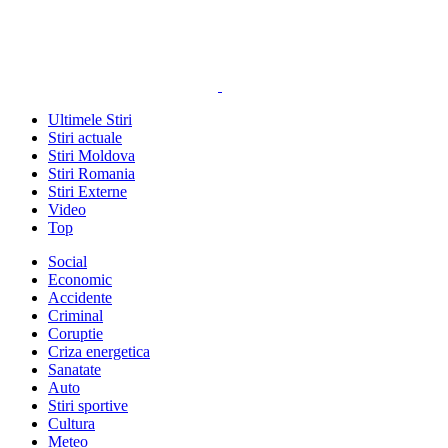
Ultimele Stiri
Stiri actuale
Stiri Moldova
Stiri Romania
Stiri Externe
Video
Top
Social
Economic
Accidente
Criminal
Coruptie
Criza energetica
Sanatate
Auto
Stiri sportive
Cultura
Meteo