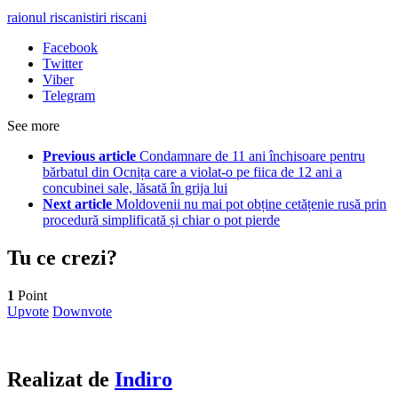
raionul riscani
stiri riscani
Facebook
Twitter
Viber
Telegram
See more
Previous article
Condamnare de 11 ani închisoare pentru
bărbatul din Ocnița care a violat-o pe fiica de 12 ani a
concubinei sale, lăsată în grija lui
Next article
Moldovenii nu mai pot obține cetățenie rusă prin
procedură simplificată și chiar o pot pierde
Tu ce crezi?
1
Point
Upvote
Downvote
Realizat de
Indiro