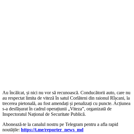
Au încălcat, și nici nu vor să recunoască. Conducătorii auto, care nu
au respectat limita de viteză în satul Corlăteni din raionul Rîșcani, la
trecerea pietonală, au fost amendați și penalizați cu puncte. Acțiunea
s-a desfășurat în cadrul operațiunii „Viteza”, organizată de
Inspectoratul Național de Securitate Publică.
Abonează-te la canalul nostru pe Telegram pentru a afla rapid
noutățile:
https://t.me/reporter_news_md