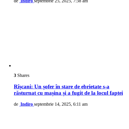
de
Indiro
septembrie 25, 2025, 7:38 am
3
Shares
Rîșcani: Un șofer în stare de ebrietate s-a
răsturnat cu mașina și a fugit de la locul faptei
de
Indiro
septembrie 14, 2025, 6:11 am