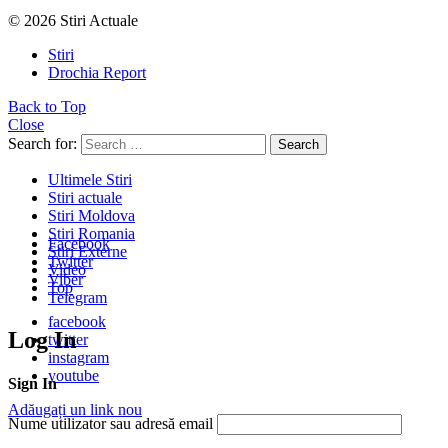
© 2026 Stiri Actuale
Stiri
Drochia Report
Back to Top
Close
Search for:
Search
Ultimele Stiri
Stiri actuale
Stiri Moldova
Stiri Romania
Facebook
Stiri Externe
Twitter
Video
Viber
Top
Telegram
facebook
Log In
twitter
instagram
youtube
Sign In
Adăugați un link nou
Nume utilizator sau adresă email