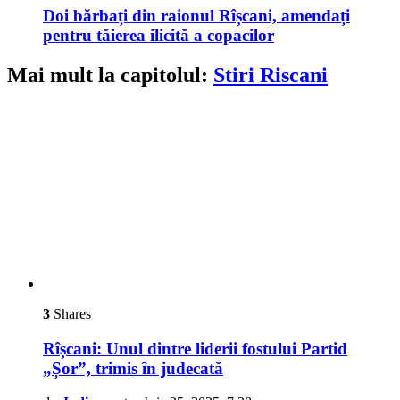
Doi bărbați din raionul Rîșcani, amendați
pentru tăierea ilicită a copacilor
Mai mult la capitolul:
Stiri Riscani
3
Shares
Rîșcani: Unul dintre liderii fostului Partid
„Șor”, trimis în judecată