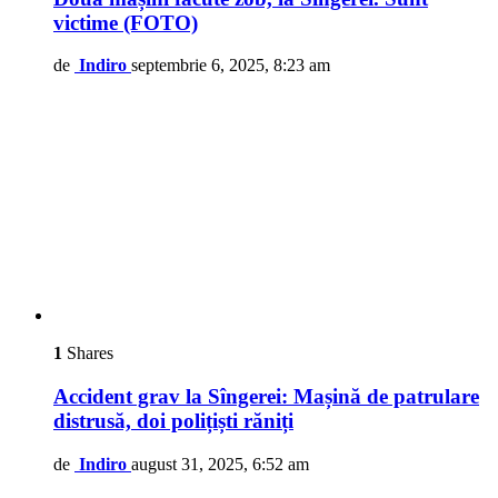
victime (FOTO)
de
Indiro
septembrie 6, 2025, 8:23 am
1
Shares
Accident grav la Sîngerei: Mașină de patrulare
distrusă, doi polițiști răniți
de
Indiro
august 31, 2025, 6:52 am