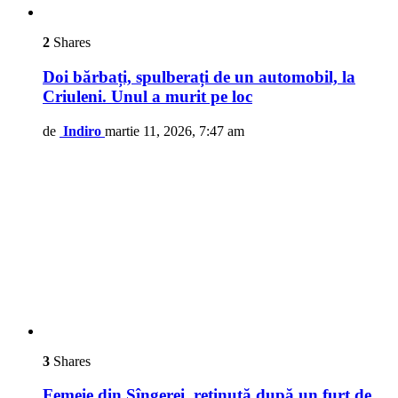
2
Shares
Doi bărbați, spulberați de un automobil, la
Criuleni. Unul a murit pe loc
de
Indiro
martie 11, 2026, 7:47 am
3
Shares
Femeie din Sîngerei, reținută după un furt de