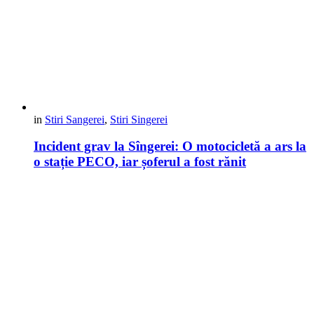
in
Stiri Sangerei
,
Stiri Singerei
Incident grav la Sîngerei: O motocicletă a ars la
o stație PECO, iar șoferul a fost rănit