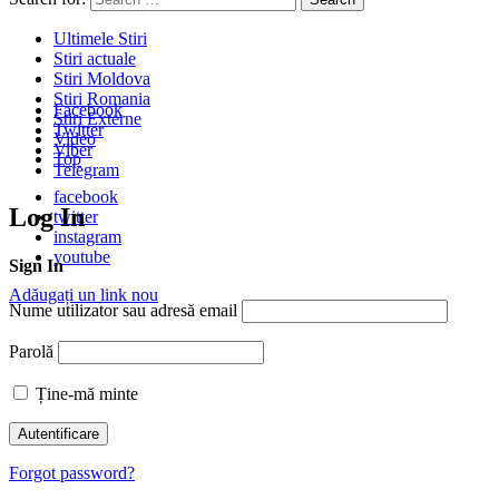
Ultimele Stiri
Stiri actuale
Stiri Moldova
Stiri Romania
Facebook
Stiri Externe
Twitter
Video
Viber
Top
Telegram
facebook
Log In
twitter
instagram
youtube
Sign In
Adăugați un link nou
Nume utilizator sau adresă email
Parolă
Ține-mă minte
Forgot password?