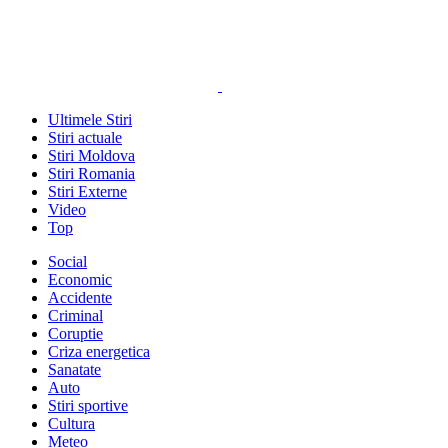
Ultimele Stiri
Stiri actuale
Stiri Moldova
Stiri Romania
Stiri Externe
Video
Top
Social
Economic
Accidente
Criminal
Coruptie
Criza energetica
Sanatate
Auto
Stiri sportive
Cultura
Meteo