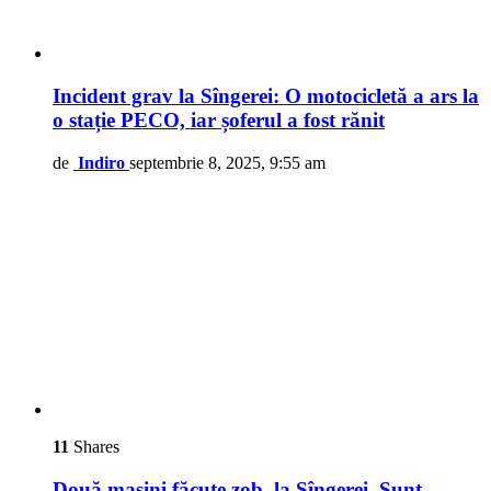
Incident grav la Sîngerei: O motocicletă a ars la
o stație PECO, iar șoferul a fost rănit
de
Indiro
septembrie 8, 2025, 9:55 am
11
Shares
Două mașini făcute zob, la Sîngerei. Sunt