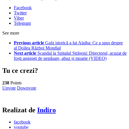
Facebook
Twitter
Viber
Telegram
See more
Previous article
Gafa istorică a lui Alaiba: Ce a spus despre
al Doilea Război Mondial
Next article
Scandal la Spitalul Strășeni: Directorul, acuzat de
foști angajați de nepăsare, abuz și moarte (VIDEO)
Tu ce crezi?
238
Points
Upvote
Downvote
Realizat de
Indiro
facebook
youtube