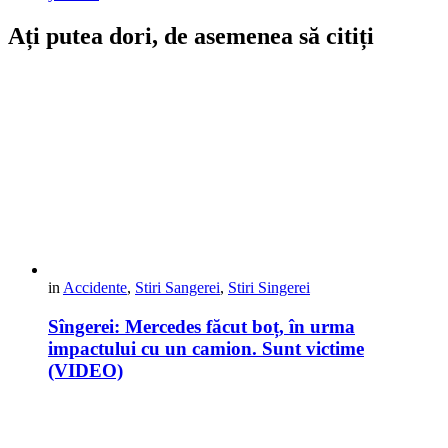
Ați putea dori, de asemenea să citiți
in
Accidente
,
Stiri Sangerei
,
Stiri Singerei
Sîngerei: Mercedes făcut boț, în urma
impactului cu un camion. Sunt victime
(VIDEO)