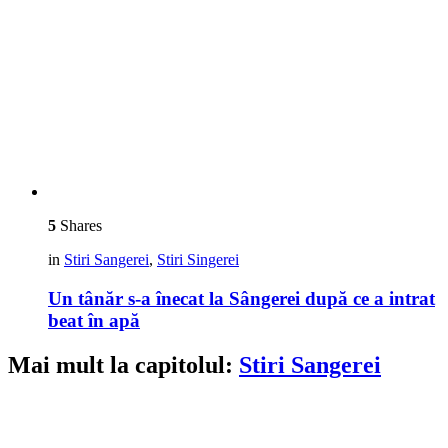
5
Shares
in
Stiri Sangerei
,
Stiri Singerei
Un tânăr s-a înecat la Sângerei după ce a intrat
beat în apă
Mai mult la capitolul:
Stiri Sangerei