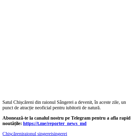
Satul Chișcăreni din raionul Sângerei a devenit, în aceste zile, un
punct de atracție neoficial pentru iubitorii de natură.
‍Abonează-te la canalul nostru pe Telegram pentru a afla rapid
noutățile:
https://t.me/reporter_news_md
Chișcăreni
raionul singerei
singerei