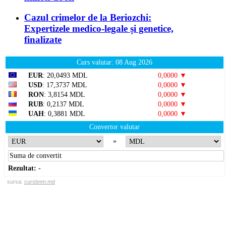
Cazul crimelor de la Beriozchi:
Expertizele medico-legale și genetice,
finalizate
Curs valutar: 08 Aug 2026
EUR
: 20,0493 MDL
0,0000 ▼
USD
: 17,3737 MDL
0,0000 ▼
RON
: 3,8154 MDL
0,0000 ▼
RUB
: 0,2137 MDL
0,0000 ▼
UAH
: 0,3881 MDL
0,0000 ▼
Convertor valutar
»
Rezultat:
-
sursa:
cursbnm.md