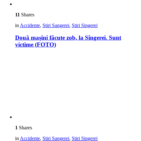
11
Shares
in
Accidente
,
Stiri Sangerei
,
Stiri Singerei
Două mașini făcute zob, la Sîngerei. Sunt
victime (FOTO)
1
Shares
in
Accidente
,
Stiri Sangerei
,
Stiri Singerei