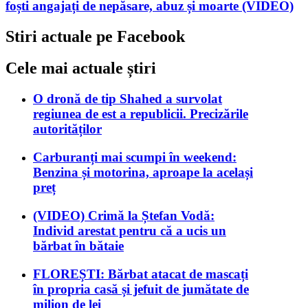
foști angajați de nepăsare, abuz și moarte (VIDEO)
Stiri actuale pe Facebook
Cele mai actuale știri
O dronă de tip Shahed a survolat
regiunea de est a republicii. Precizările
autorităților
Carburanți mai scumpi în weekend:
Benzina și motorina, aproape la același
preț
(VIDEO) Crimă la Ștefan Vodă:
Individ arestat pentru că a ucis un
bărbat în bătaie
FLOREȘTI: Bărbat atacat de mascați
în propria casă și jefuit de jumătate de
milion de lei