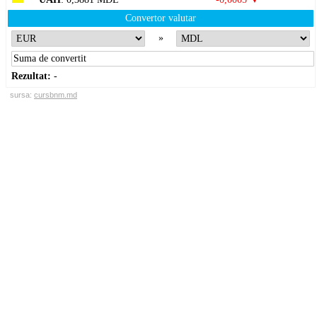
Convertor valutar
»
Rezultat:
-
sursa:
cursbnm.md