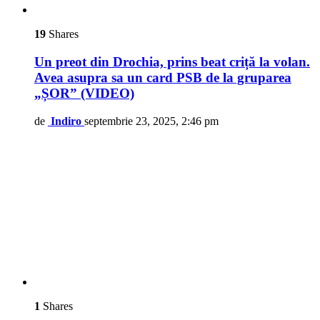
19
Shares
Un preot din Drochia, prins beat criță la volan.
Avea asupra sa un card PSB de la gruparea
„ȘOR” (VIDEO)
de
Indiro
septembrie 23, 2025, 2:46 pm
1
Shares