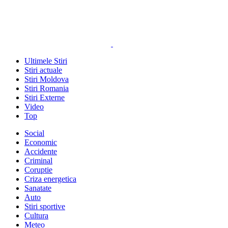
Ultimele Stiri
Stiri actuale
Stiri Moldova
Stiri Romania
Stiri Externe
Video
Top
Social
Economic
Accidente
Criminal
Coruptie
Criza energetica
Sanatate
Auto
Stiri sportive
Cultura
Meteo