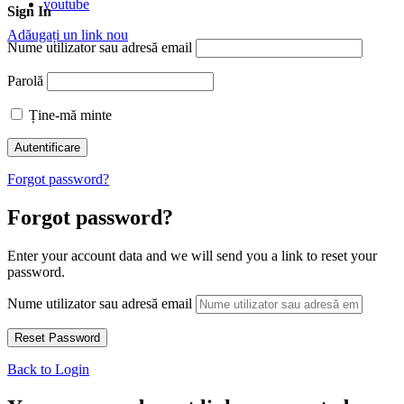
youtube
Sign In
Adăugați un link nou
Nume utilizator sau adresă email
Parolă
Ține-mă minte
Forgot password?
Forgot password?
Enter your account data and we will send you a link to reset your
password.
Nume utilizator sau adresă email
Back to Login