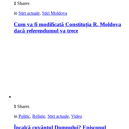
1
Shares
in
Stiri actuale
,
Stiri Moldova
Cum va fi modificată Constituția R. Moldova
dacă referendumul va trece
1
Shares
in
Politic
,
Religie
,
Stiri actuale
,
Video
Încalcă cuvântul Domnului? Episcopul