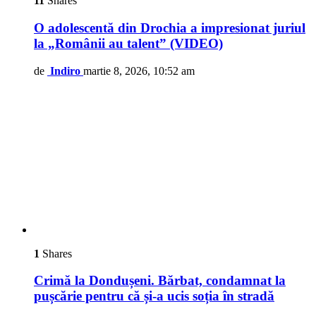
11
Shares
O adolescentă din Drochia a impresionat juriul
la „Românii au talent” (VIDEO)
de
Indiro
martie 8, 2026, 10:52 am
1
Shares
Crimă la Dondușeni. Bărbat, condamnat la
pușcărie pentru că și-a ucis soția în stradă