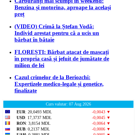
Carburanți mai scumpi în weekend:
Benzina și motorina, aproape la același
preț
(VIDEO) Crimă la Ștefan Vodă:
Individ arestat pentru că a ucis un
bărbat în bătaie
FLOREȘTI: Bărbat atacat de mascați
în propria casă și jefuit de jumătate de
milion de lei
Cazul crimelor de la Beriozchi:
Expertizele medico-legale și genetice,
finalizate
Curs valutar: 07 Aug 2026
EUR
: 20,0493 MDL
-0,0043 ▼
USD
: 17,3737 MDL
-0,0045 ▼
RON
: 3,8154 MDL
-0,0064 ▼
RUB
: 0,2137 MDL
-0,0006 ▼
UAH
: 0,3881 MDL
-0,0005 ▼