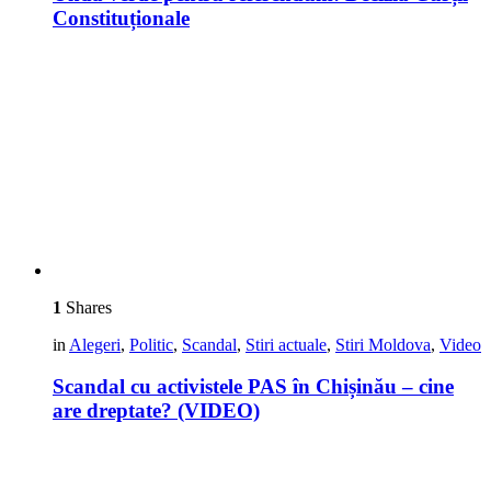
Constituționale
1
Shares
in
Alegeri
,
Politic
,
Scandal
,
Stiri actuale
,
Stiri Moldova
,
Video
Scandal cu activistele PAS în Chișinău – cine
are dreptate? (VIDEO)