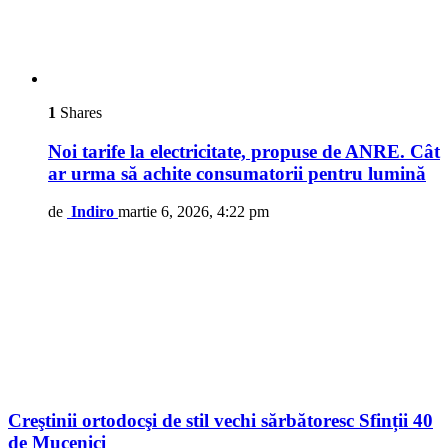
1
Shares
Noi tarife la electricitate, propuse de ANRE. Cât
ar urma să achite consumatorii pentru lumină
de
Indiro
martie 6, 2026, 4:22 pm
Creştinii ortodocşi de stil vechi sărbătoresc Sfinții 40
de Mucenici