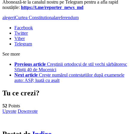
Abonează-te la canalul nostru pe Telegram pentru a afla rapid
noutățile:
https://t.me/reporter_news_md
alegeri
Curtea Constitutionala
referendum
Facebook
Twitter
Viber
Telegram
See more
Previous article
Creştinii ortodocşi de stil vechi sărbătoresc
Sfinții 40 de Mucenici
Next article
Crește numărul contestațiilor după examenele
auto: ASP, luată cu asalt
Tu ce crezi?
52
Points
Upvote
Downvote
Postat de
Indiro