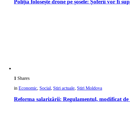
Poliția folosește drone pe șosele: Șoferii vor fi 
1
Shares
in
Economic
,
Social
,
Stiri actuale
,
Stiri Moldova
Reforma salarizării: Regulamentul, modificat d