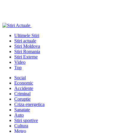
Ultimele Stiri
Stiri actuale
Stiri Moldova
Stiri Romania
Stiri Externe
Video
Top
Social
Economic
Accidente
Criminal
Coruptie
Criza energetica
Sanatate
Auto
Stiri sportive
Cultura
Meteo