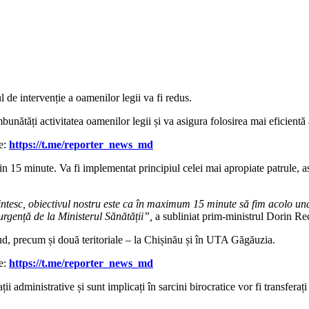
l de intervenție a oamenilor legii va fi redus.
bunătăți activitatea oamenilor legii și va asigura folosirea mai eficientă
le:
https://t.me/reporter_news_md
țin 15 minute. Va fi implementat principiul celei mai apropiate patrule, astf
ntesc, obiectivul nostru este ca în maximum 15 minute să fim acolo unde 
 urgență de la Ministerul Sănătății”,
a subliniat prim-ministrul Dorin R
i Sud, precum și două teritoriale – la Chișinău și în UTA Găgăuzia.
le:
https://t.me/reporter_news_md
gații administrative și sunt implicați în sarcini birocratice vor fi transf