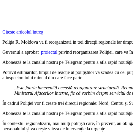
Citește articolul întreg
Poliția R. Moldova va fi reorganizată în trei direcții regionale iar timpu
Guvernul a aprobat
proiectul
privind reorganizarea Poliției, care va îm
‍Abonează-te la canalul nostru pe Telegram pentru a afla rapid noutăți
Potrivit estimărilor, timpul de reacție al polițiștilor va scădea cu cel pu
a inspectoratului raional din care face parte.
„
Este foarte binevenită această reorganizare structurală. Reami
Ministerul Afacerilor Interne, fie că vorbim despre serviciul de
În cadrul Poliției vor fi create trei direcții regionale: Nord, Centru ș
‍Abonează-te la canalul nostru pe Telegram pentru a afla rapid noutăți
În contextul regionalizării, mai mulți polițiști care, în prezent, au obli
personalului și va crește viteza de intervenție la urgențe.