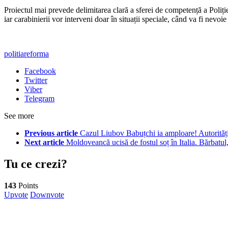
Proiectul mai prevede delimitarea clară a sferei de competență a Poliției
iar carabinierii vor interveni doar în situații speciale, când va fi nevoie
politia
reforma
Facebook
Twitter
Viber
Telegram
See more
Previous article
Cazul Liubov Babuțchi ia amploare! Autorități
Next article
Moldoveancă ucisă de fostul soț în Italia. Bărbatul,
Tu ce crezi?
143
Points
Upvote
Downvote