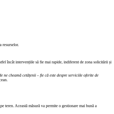
 a resurselor.
el încât intervențiile să fie mai rapide, indiferent de zona solicitării și
ne cheamă cetățenii – fie că este despre serviciile oferite de
ecean.
erați pe teren. Această măsură va permite o gestionare mai bună a