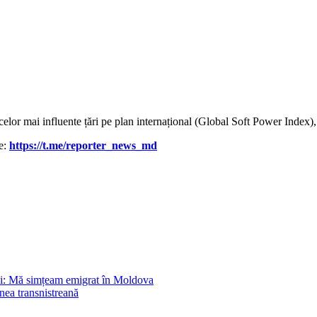
lor mai influente țări pe plan internațional (Global Soft Power Index), 
le:
https://t.me/reporter_news_md
ni: Mă simțeam emigrat în Moldova
nea transnistreană