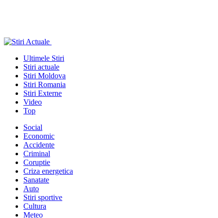
Ultimele Stiri
Stiri actuale
Stiri Moldova
Stiri Romania
Stiri Externe
Video
Top
Social
Economic
Accidente
Criminal
Coruptie
Criza energetica
Sanatate
Auto
Stiri sportive
Cultura
Meteo