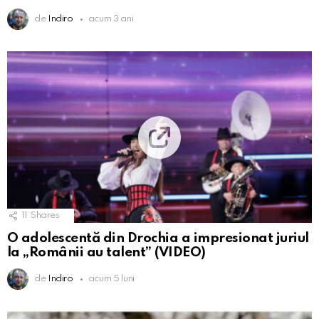
de
Indiro
acum 3 ani
11
Shares
O adolescentă din Drochia a impresionat juriul
la „Românii au talent” (VIDEO)
de
Indiro
acum 5 luni