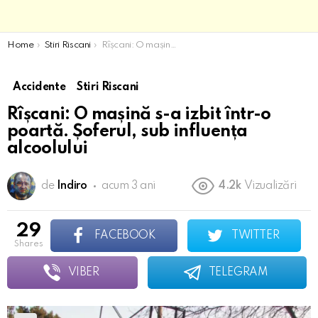
You are here:
Home
Stiri Riscani
Rîșcani: O mașină s-a izbit într-o poartă. Șoferul, sub influența alcoolului
Accidente
Stiri Riscani
Rîșcani: O mașină s-a izbit într-o
poartă. Șoferul, sub influența
alcoolului
de
Indiro
acum 3 ani
4.2k
Vizualizări
29
FACEBOOK
TWITTER
shares
VIBER
TELEGRAM