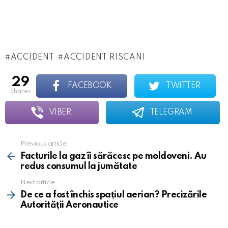
ACCIDENT
ACCIDENT RISCANI
29
FACEBOOK
TWITTER
shares
VIBER
TELEGRAM
Previous article
See
more
Facturile la gaz îi sărăcesc pe moldoveni. Au
redus consumul la jumătate
Next article
De ce a fost închis spațiul aerian? Precizările
Autorității Aeronautice