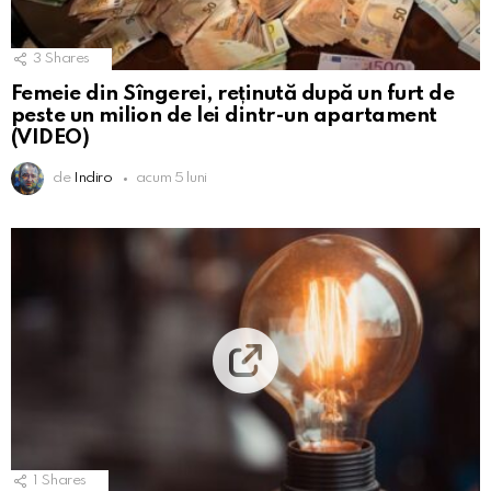
3
Shares
Femeie din Sîngerei, reținută după un furt de
peste un milion de lei dintr-un apartament
(VIDEO)
de
Indiro
acum 5 luni
1
Shares