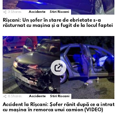
3
Shares
Accidente
Stiri Riscani
Rîșcani: Un șofer în stare de ebrietate s-a
răsturnat cu mașina și a fugit de la locul faptei
6
Shares
Accidente
Stiri Riscani
Accident la Rîșcani: Șofer rănit după ce a intrat
cu mașina în remorca unui camion (VIDEO)