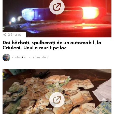
2
Shares
Doi bărbați, spulberați de un automobil, la
Criuleni. Unul a murit pe loc
de
Indiro
acum 5 luni