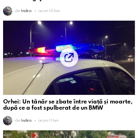
de
Indiro
acum 10 luni
Orhei: Un tânăr se zbate între viață și moarte,
după ce a fost spulberat de un BMW
de
Indiro
acum 11 luni