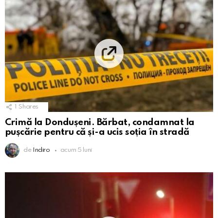
1
Shares
Crimă la Dondușeni. Bărbat, condamnat la
pușcărie pentru că și-a ucis soția în stradă
de
Indiro
acum 5 luni