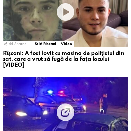
44
Shares
Stiri Riscani
Video
Rîșcani: A fost lovit cu mașina de polițistul din
sat, care a vrut să fugă de la fața locului
[VIDEO]