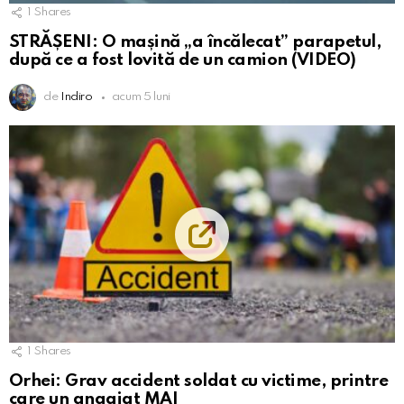
1
Shares
STRĂȘENI: O mașină „a încălecat” parapetul,
după ce a fost lovită de un camion (VIDEO)
de
Indiro
acum 5 luni
1
Shares
Orhei: Grav accident soldat cu victime, printre
care un angajat MAI