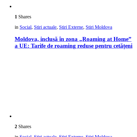
1
Shares
in
Social
,
Stiri actuale
,
Stiri Externe
,
Stiri Moldova
Moldova, inclusă în zona „Roaming at Home”
a UE: Tarife de roaming reduse pentru cetățeni​
2
Shares
in
Social
,
Stiri actuale
,
Stiri Externe
,
Stiri Moldova