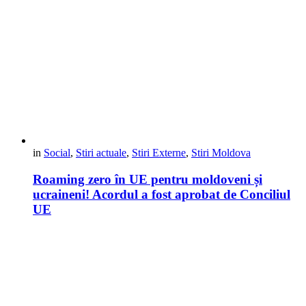
in
Social
,
Stiri actuale
,
Stiri Externe
,
Stiri Moldova
Roaming zero în UE pentru moldoveni și
ucraineni! Acordul a fost aprobat de Conciliul
UE