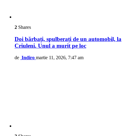
2
Shares
Doi bărbați, spulberați de un automobil, la
Criuleni. Unul a murit pe loc
de
Indiro
martie 11, 2026, 7:47 am