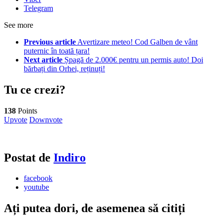
Telegram
See more
Previous article
Avertizare meteo! Cod Galben de vânt
puternic în toată țara!
Next article
Șpagă de 2.000€ pentru un permis auto! Doi
bărbați din Orhei, reținuți!
Tu ce crezi?
138
Points
Upvote
Downvote
Postat de
Indiro
facebook
youtube
Ați putea dori, de asemenea să citiți