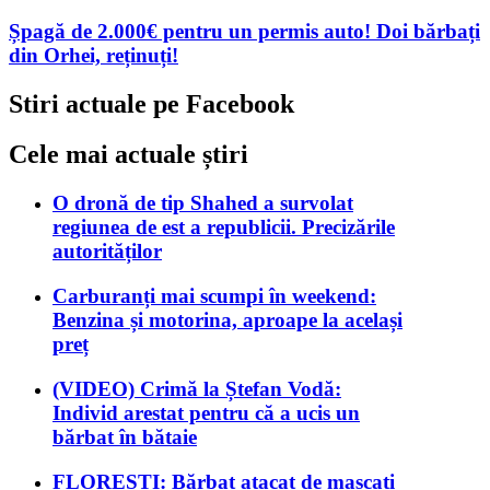
Șpagă de 2.000€ pentru un permis auto! Doi bărbați
din Orhei, reținuți!
Stiri actuale pe Facebook
Cele mai actuale știri
O dronă de tip Shahed a survolat
regiunea de est a republicii. Precizările
autorităților
Carburanți mai scumpi în weekend:
Benzina și motorina, aproape la același
preț
(VIDEO) Crimă la Ștefan Vodă:
Individ arestat pentru că a ucis un
bărbat în bătaie
FLOREȘTI: Bărbat atacat de mascați