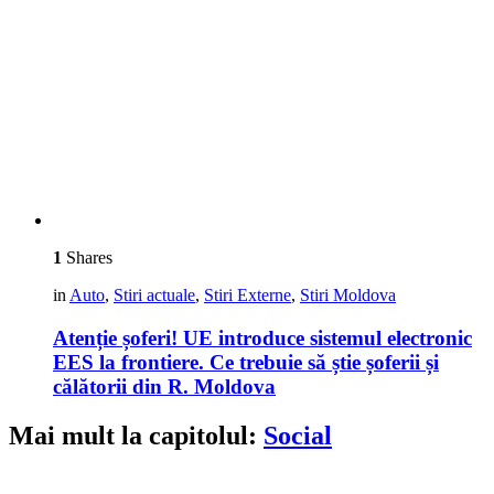
1
Shares
in
Auto
,
Stiri actuale
,
Stiri Externe
,
Stiri Moldova
Atenție șoferi! UE introduce sistemul electronic
EES la frontiere. Ce trebuie să știe șoferii și
călătorii din R. Moldova
Mai mult la capitolul:
Social