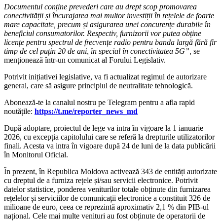
Documentul conține prevederi care au drept scop promovarea
conectivității și încurajarea mai multor investiții în rețelele de foarte
mare capacitate, precum și asigurarea unei concurențe durabile în
beneficiul consumatorilor. Respectiv, furnizorii vor putea obține
licențe pentru spectrul de frecvențe radio pentru banda largă fără fir
timp de cel puțin 20 de ani, în special în conectivitatea 5G”,
se
menționează într-un comunicat al Forului Legislativ.
Potrivit inițiativei legislative, va fi actualizat regimul de autorizare
general, care să asigure principiul de neutralitate tehnologică.
‍Abonează-te la canalul nostru pe Telegram pentru a afla rapid
noutățile:
https://t.me/reporter_news_md
După adoptare, proiectul de lege va intra în vigoare la 1 ianuarie
2026, cu excepția capitolului care se referă la drepturile utilizatorilor
finali. Acesta va intra în vigoare după 24 de luni de la data publicării
în Monitorul Oficial.
În prezent, în Republica Moldova activează 343 de entități autorizate
cu dreptul de a furniza rețele și/sau servicii electronice. Potrivit
datelor statistice, ponderea veniturilor totale obținute din furnizarea
rețelelor și serviciilor de comunicații electronice a constituit 326 de
milioane de euro, ceea ce reprezintă aproximativ 2,1 % din PIB-ul
național. Cele mai multe venituri au fost obținute de operatorii de