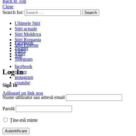
Back to Top
Close
Search for:
Search
Ultimele Stiri
Stiri actuale
Stiri Moldova
Stiri Romania
Facebook
Stiri Externe
Twitter
Video
Viber
Top
Telegram
facebook
Log In
twitter
instagram
youtube
Sign In
Adăugați un link nou
Nume utilizator sau adresă email
Parolă
Ține-mă minte