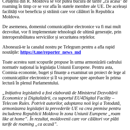
Cetățenii din R. Moldova se vor putea bucura de tarife „ca acasă” de
roaming în timp ce se vor afla în statele membre ale UE. De aceleași
facilități vor beneficia și străinii care vor călători în Republica
Moldova.
De asemenea, domeniul comunicațiilor electronice va fi mai mult
dezvoltat, vor fi implementate tehnologii de ultimă generație, prin
interoperabilitatea serviciilor și securitatea rețelelor.
‍Abonează-te la canalul nostru pe Telegram pentru a afla rapid
noutățile:
https://t.me/reporter_news_md
Toate acestea sunt scopurile propuse în urma armonizării cadrului
normativ național la legislația Uniunii Europene. Pentru asta,
Comisia economie, buget și finanțe a examinat un proiect de lege al
comunicațiilor electronice și îl va propune spre aprobare în prima
lectură în plenul Parlamentului.
„Inițiativa legislativă a fost elaborată de Ministerul Dezvoltării
Economice și Digitalizării, cu suportul EU4Digital Facility –
Telecom Rules. Potrivit autorilor, adoptarea noii legi a Totodată,
armonizarea legislației la prevederile UE va crea premise pentru
includerea Republicii Moldova în zona Uniunii Europene „roam
like at home”. În rezultat, moldovenii care vor călători vor plăti
tarife de roaming „ca acasă”.