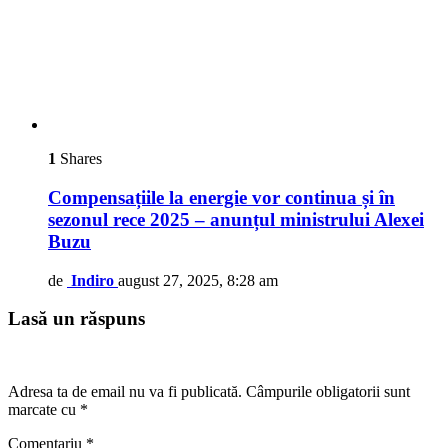
1
Shares
Compensațiile la energie vor continua și în
sezonul rece 2025 – anunțul ministrului Alexei
Buzu
de
Indiro
august 27, 2025, 8:28 am
Lasă un răspuns
Adresa ta de email nu va fi publicată.
Câmpurile obligatorii sunt
marcate cu
*
Comentariu
*