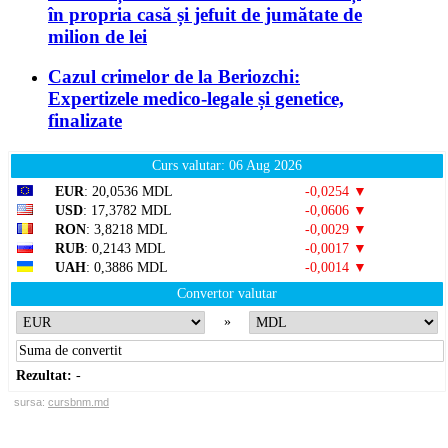
în propria casă și jefuit de jumătate de
milion de lei
Cazul crimelor de la Beriozchi:
Expertizele medico-legale și genetice,
finalizate
Curs valutar: 06 Aug 2026
EUR
: 20,0536 MDL
-0,0254 ▼
USD
: 17,3782 MDL
-0,0606 ▼
RON
: 3,8218 MDL
-0,0029 ▼
RUB
: 0,2143 MDL
-0,0017 ▼
UAH
: 0,3886 MDL
-0,0014 ▼
Convertor valutar
»
Rezultat:
-
sursa:
cursbnm.md