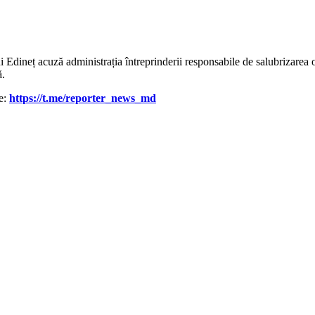
lui Edineț acuză administrația întreprinderii responsabile de salubrizar
ă.
le:
https://t.me/reporter_news_md