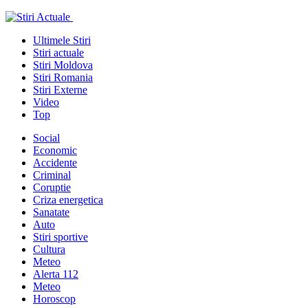
Ultimele Stiri
Stiri actuale
Stiri Moldova
Stiri Romania
Stiri Externe
Video
Top
Social
Economic
Accidente
Criminal
Coruptie
Criza energetica
Sanatate
Auto
Stiri sportive
Cultura
Meteo
Alerta 112
Meteo
Horoscop