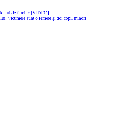
dicului de familie [VIDEO]
ui. Victimele sunt o femeie și doi copii minori