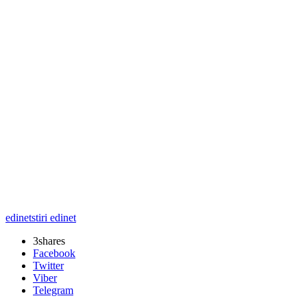
edinet
stiri edinet
3
shares
Facebook
Twitter
Viber
Telegram