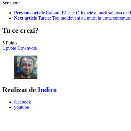
See more
Previous article
Raionul Fălești: O femeie a murit sub ușa me
Next article
Turcia: Trei moldoveni au murit în urma cutremurul
Tu ce crezi?
5
Points
Upvote
Downvote
Realizat de
Indiro
facebook
youtube