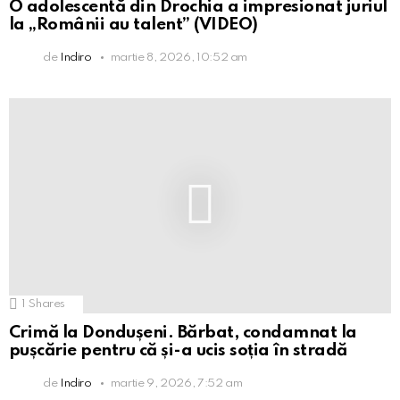
O adolescentă din Drochia a impresionat juriul
la „Românii au talent” (VIDEO)
de
Indiro
martie 8, 2026, 10:52 am
1
Shares
Crimă la Dondușeni. Bărbat, condamnat la
pușcărie pentru că și-a ucis soția în stradă
de
Indiro
martie 9, 2026, 7:52 am