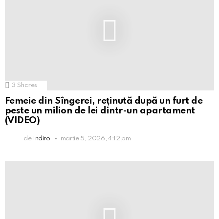
3
Shares
Femeie din Sîngerei, reținută după un furt de
peste un milion de lei dintr-un apartament
(VIDEO)
de
Indiro
martie 5, 2026, 4:12 pm