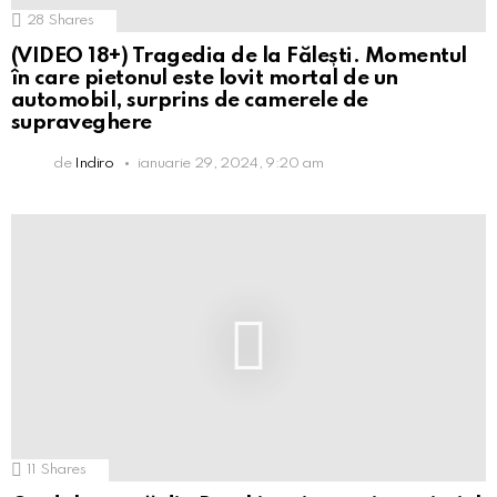
28
Shares
(VIDEO 18+) Tragedia de la Fălești. Momentul
în care pietonul este lovit mortal de un
automobil, surprins de camerele de
supraveghere
de
Indiro
ianuarie 29, 2024, 9:20 am
11
Shares