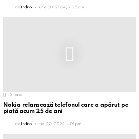
de
Indiro
iunie 20, 2024, 9:05 am
1
Shares
Nokia relansează telefonul care a apărut pe
piață acum 25 de ani
de
Indiro
mai 20, 2024, 4:01 pm