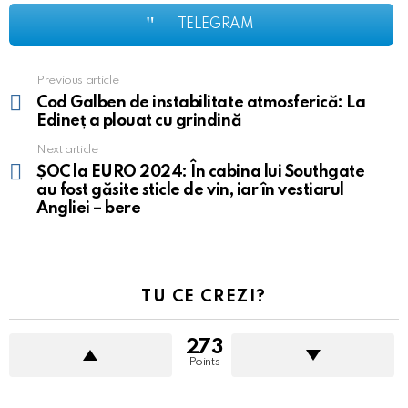
TELEGRAM
Previous article
See
more
Cod Galben de instabilitate atmosferică: La
Edineț a plouat cu grindină
Next article
ȘOC la EURO 2024: În cabina lui Southgate
au fost găsite sticle de vin, iar în vestiarul
Angliei – bere
TU CE CREZI?
273
Points