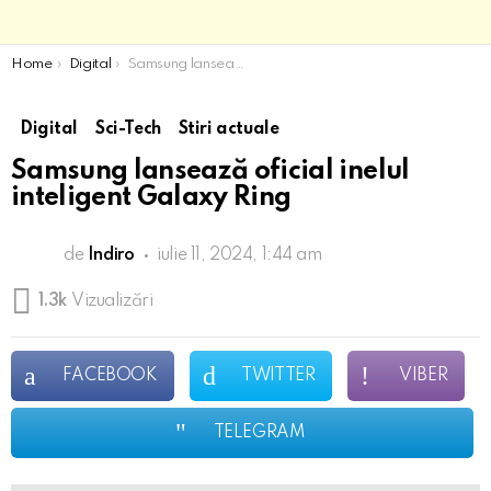
You are here:
Home
Digital
Samsung lansează oficial inelul inteligent Galaxy Ring
Digital
Sci-Tech
Stiri actuale
Samsung lansează oficial inelul
inteligent Galaxy Ring
de
Indiro
iulie 11, 2024, 1:44 am
1.3k
Vizualizări
FACEBOOK
TWITTER
VIBER
TELEGRAM