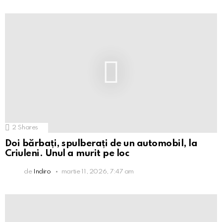
2
Shares
Doi bărbați, spulberați de un automobil, la
Criuleni. Unul a murit pe loc
de
Indiro
martie 11, 2026, 7:47 am