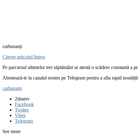
carburanți
Citește articolul întreg
Pe parcursul ultimelor trei săptămâni se atestă o scădere constantă a pre
Abonează-te la canalul nostru pe Telegram pentru a afla rapid noutăți
carburanti
2
shares
Facebook
Twitter
Viber
Telegram
See more