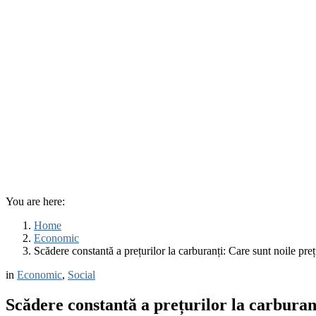
You are here:
Home
Economic
Scădere constantă a prețurilor la carburanți: Care sunt noile preț
in
Economic
,
Social
Scădere constantă a prețurilor la carburanț