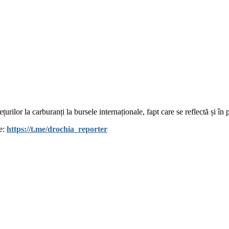
țurilor la carburanți la bursele internaționale, fapt care se reflectă și 
le:
https://t.me/drochia_reporter