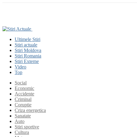
Ultimele Stiri
Stiri actuale
Stiri Moldova
Stiri Romania
Stiri Externe
Video
Top
Social
Economic
Accidente
Criminal
Coruptie
Criza energetica
Sanatate
Auto
Stiri sportive
Cultura