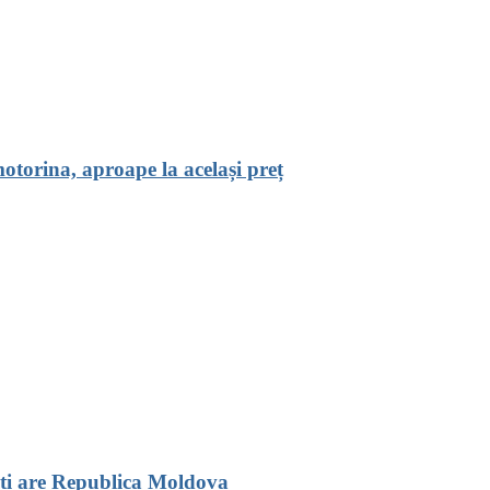
torina, aproape la același preț
nți are Republica Moldova