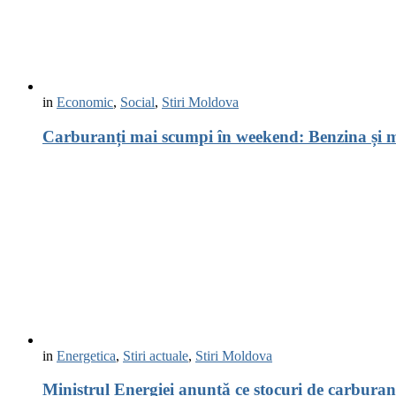
in
Economic
,
Social
,
Stiri Moldova
Carburanți mai scumpi în weekend: Benzina și mo
in
Energetica
,
Stiri actuale
,
Stiri Moldova
Ministrul Energiei anunță ce stocuri de carbura