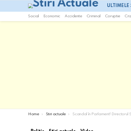
ULTIMELE 
Social
Economic
Accidente
Criminal
Coruptie
Cri
You are here:
Home
Stiri actuale
Scandal în Parlament! Directorul SIS Hărțuit de Maria Olar: „Să Vă Știe Lumea!” 