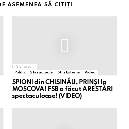
DE ASEMENEA SĂ CITIȚI
3
Shares
Politic
Stiri actuale
Stiri Externe
Video
SPIONI din CHIȘINĂU, PRINȘI la
MOSCOVA! FSB a făcut ARESTĂRI
spectaculoase! (VIDEO)