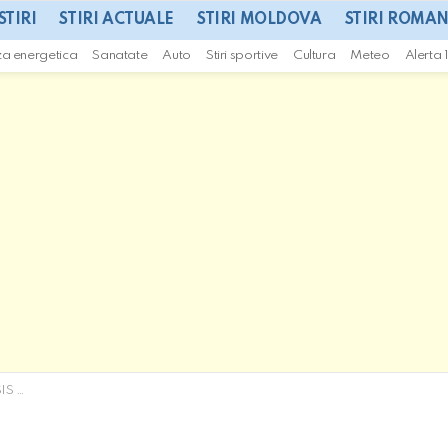
STIRI
STIRI ACTUALE
STIRI MOLDOVA
STIRI ROMAN
za energetica
Sanatate
Auto
Stiri sportive
Cultura
Meteo
Alerta 
(VIDEO)