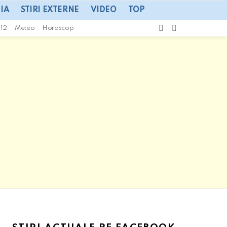
IA
STIRI EXTERNE
VIDEO
TOP
CAUTA
SWITCH
112
Meteo
Horoscop
SKIN