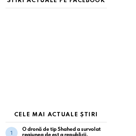
STIRI ACTUALE PE FACEBOOK
CELE MAI ACTUALE ȘTIRI
O dronă de tip Shahed a survolat
regiunea de est a republicii.