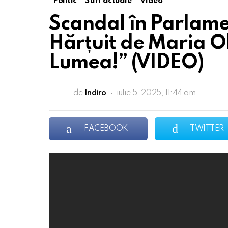
Politic
Stiri actuale
Video
Scandal în Parlamen
Hărțuit de Maria Ol
Lumea!” (VIDEO)
de
Indiro
iulie 5, 2025, 11:44 am
FACEBOOK
TWITTER