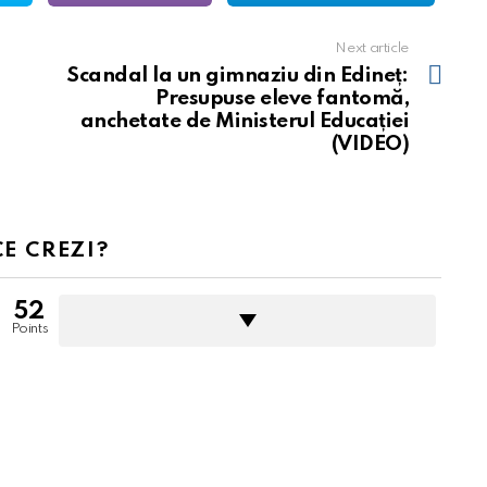
Next article
Scandal la un gimnaziu din Edineț:
Presupuse eleve fantomă,
anchetate de Ministerul Educației
(VIDEO)
CE CREZI?
52
Points