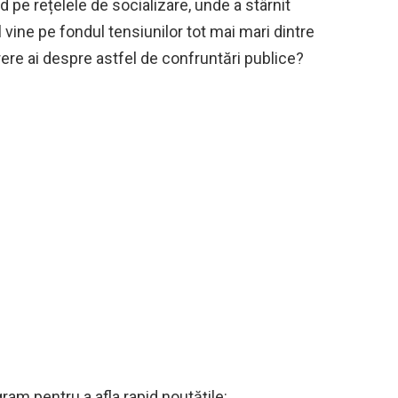
id pe rețelele de socializare, unde a stârnit
l vine pe fondul tensiunilor tot mai mari dintre
 părere ai despre astfel de confruntări publice?
ram pentru a afla rapid noutățile: