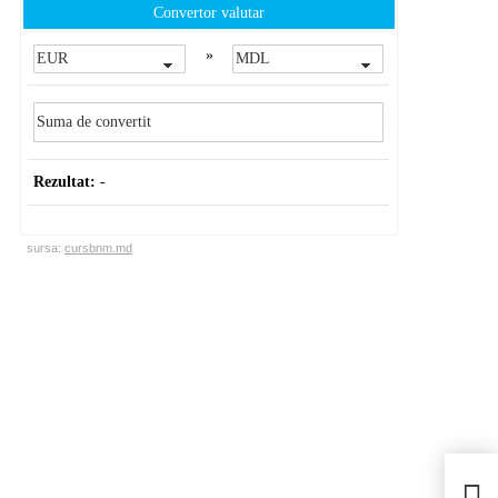
Convertor valutar
»
Rezultat:
-
sursa:
cursbnm.md
Scan
Pre