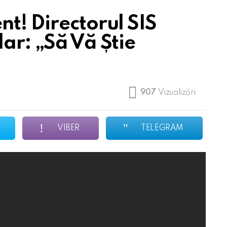
t! Directorul SIS
ar: „Să Vă Știe
907
Vizualizări
VIBER
TELEGRAM