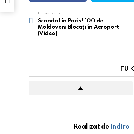
Previous article
See
more
Scandal în Paris! 100 de
Moldoveni Blocați în Aeroport
(Video)
TU 
Realizat de
Indiro