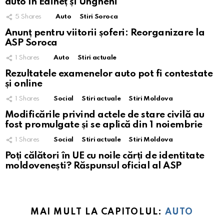
auto în Edineț și Ungheni
5
Shares
Auto
Stiri Soroca
Anunț pentru viitorii șoferi: Reorganizare la
ASP Soroca
1
Shares
Auto
Stiri actuale
Rezultatele examenelor auto pot fi contestate
și online
1
Shares
Social
Stiri actuale
Stiri Moldova
Modificările privind actele de stare civilă au
fost promulgate și se aplică din 1 noiembrie
1
Shares
Social
Stiri actuale
Stiri Moldova
Poți călători în UE cu noile cărți de identitate
moldovenești? Răspunsul oficial al ASP
MAI MULT LA CAPITOLUL:
AUTO