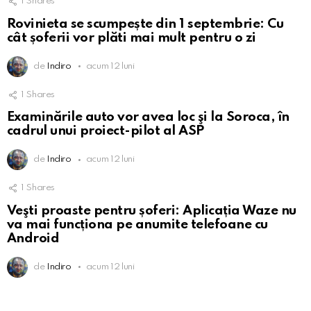
1
Shares
Rovinieta se scumpește din 1 septembrie: Cu
cât șoferii vor plăti mai mult pentru o zi
de
Indiro
acum 12 luni
1
Shares
Examinările auto vor avea loc şi la Soroca, în
cadrul unui proiect-pilot al ASP
de
Indiro
acum 12 luni
1
Shares
Veşti proaste pentru șoferi: Aplicația Waze nu
va mai funcționa pe anumite telefoane cu
Android
de
Indiro
acum 12 luni