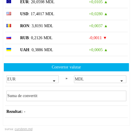
EUR
: 20,0598 MDL
+0,0105 ▲
USD
: 17,4017 MDL
+0,0280 ▲
RON
: 3,8191 MDL
+0,0037 ▲
RUB
: 0,2126 MDL
-0,0011 ▼
UAH
: 0,3886 MDL
+0,0005 ▲
Convertor valutar
»
Rezultat:
-
sursa:
cursbnm.md