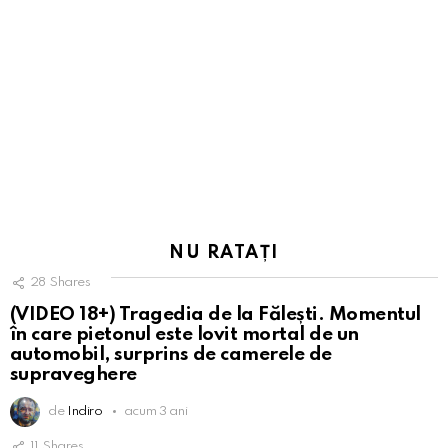
NU RATAȚI
28
Shares
(VIDEO 18+) Tragedia de la Fălești. Momentul
în care pietonul este lovit mortal de un
automobil, surprins de camerele de
supraveghere
de
Indiro
acum 3 ani
11
Shares