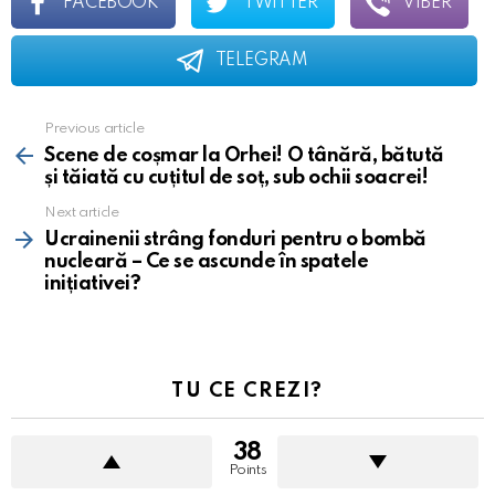
FACEBOOK
TWITTER
VIBER
TELEGRAM
Previous article
See
more
Scene de coșmar la Orhei! O tânără, bătută
și tăiată cu cuțitul de soț, sub ochii soacrei!
Next article
Ucrainenii strâng fonduri pentru o bombă
nucleară – Ce se ascunde în spatele
inițiativei?
TU CE CREZI?
38
Points