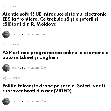
1
Shares
Atenție șoferi! UE introduce sistemul electronic
EES la frontiere. Ce trebuie să știe șoferii și
călătorii din R. Moldova
de
Indiro
acum 11 luni
1
Shares
ASP extinde programarea online la examenele
auto în Edineț și Ungheni
de
Indiro
acum 12 luni
2
Shares
Poliția folosește drone pe șosele: Șoferii vor fi
supravegheați din aer (VIDEO)
de
Indiro
acum 12 luni