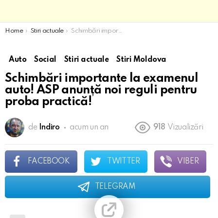
You are here:
Home
Stiri actuale
Schimbări importante la examenul auto! ASP anunță noi reguli pentru proba practică!
Auto
Social
Stiri actuale
Stiri Moldova
Schimbări importante la examenul
auto! ASP anunță noi reguli pentru
proba practică!
de
Indiro
acum un an
918
Vizualizări
FACEBOOK
TWITTER
VIBER
TELEGRAM