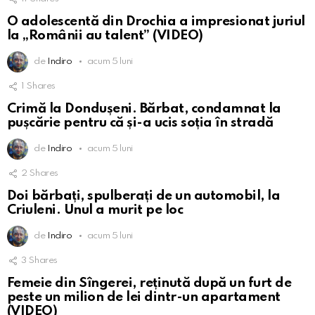
O adolescentă din Drochia a impresionat juriul
la „Românii au talent” (VIDEO)
de
Indiro
acum 5 luni
1
Shares
Crimă la Dondușeni. Bărbat, condamnat la
pușcărie pentru că și-a ucis soția în stradă
de
Indiro
acum 5 luni
2
Shares
Doi bărbați, spulberați de un automobil, la
Criuleni. Unul a murit pe loc
de
Indiro
acum 5 luni
3
Shares
Femeie din Sîngerei, reținută după un furt de
peste un milion de lei dintr-un apartament
(VIDEO)