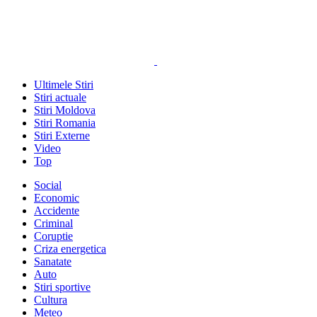
Ultimele Stiri
Stiri actuale
Stiri Moldova
Stiri Romania
Stiri Externe
Video
Top
Social
Economic
Accidente
Criminal
Coruptie
Criza energetica
Sanatate
Auto
Stiri sportive
Cultura
Meteo