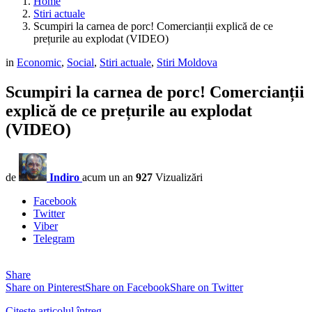
Home
Stiri actuale
Scumpiri la carnea de porc! Comercianții explică de ce
prețurile au explodat (VIDEO)
in
Economic
,
Social
,
Stiri actuale
,
Stiri Moldova
Scumpiri la carnea de porc! Comercianții
explică de ce prețurile au explodat
(VIDEO)
de
Indiro
acum un an
927
Vizualizări
Facebook
Twitter
Viber
Telegram
Share
Share on Pinterest
Share on Facebook
Share on Twitter
Citește articolul întreg