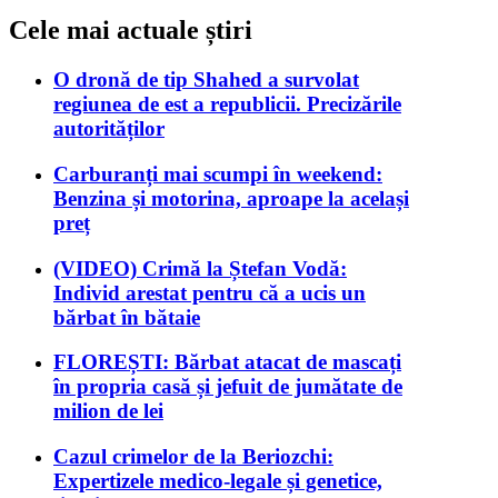
Cele mai actuale știri
O dronă de tip Shahed a survolat
regiunea de est a republicii. Precizările
autorităților
Carburanți mai scumpi în weekend:
Benzina și motorina, aproape la același
preț
(VIDEO) Crimă la Ștefan Vodă:
Individ arestat pentru că a ucis un
bărbat în bătaie
FLOREȘTI: Bărbat atacat de mascați
în propria casă și jefuit de jumătate de
milion de lei
Cazul crimelor de la Beriozchi:
Expertizele medico-legale și genetice,