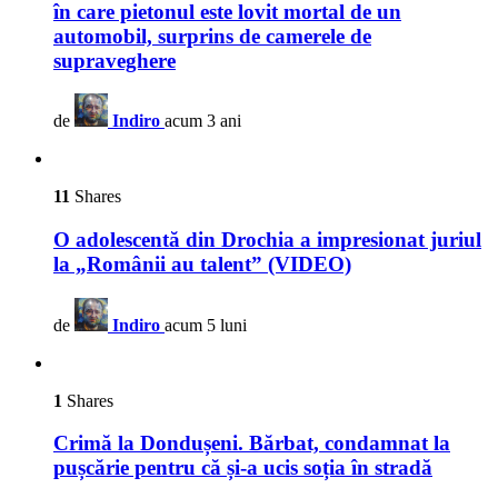
în care pietonul este lovit mortal de un
automobil, surprins de camerele de
supraveghere
de
Indiro
acum 3 ani
11
Shares
O adolescentă din Drochia a impresionat juriul
la „Românii au talent” (VIDEO)
de
Indiro
acum 5 luni
1
Shares
Crimă la Dondușeni. Bărbat, condamnat la
pușcărie pentru că și-a ucis soția în stradă