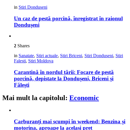
in
Stiri Donduseni
Un caz de pestă porcină, înregistrat în raionul
Dondușeni
2
Shares
in
Sanatate
,
Stiri actuale
,
Stiri Briceni
,
Stiri Donduseni
,
Stiri
Falesti
,
Stiri Moldova
Carantină în nordul țării: Focare de pestă
porcină, depistate la Dondușeni, Briceni și
Fălești
Mai mult la capitolul:
Economic
Carburanți mai scumpi în weekend: Benzina și
motorina, aproape la același preț