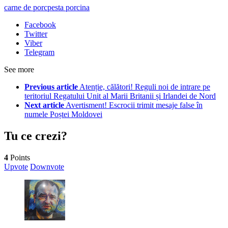
carne de porc
pesta porcina
Facebook
Twitter
Viber
Telegram
See more
Previous article
Atenție, călători! Reguli noi de intrare pe
teritoriul Regatului Unit al Marii Britanii și Irlandei de Nord
Next article
Avertisment! Escrocii trimit mesaje false în
numele Poștei Moldovei
Tu ce crezi?
4
Points
Upvote
Downvote