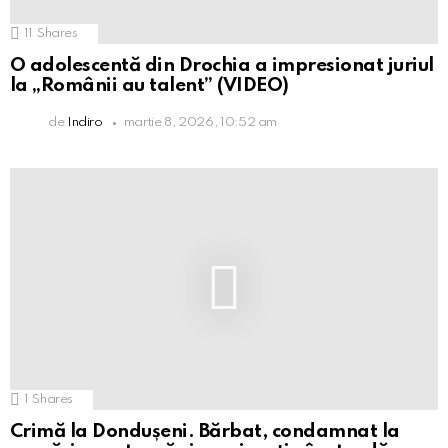
11
Shares
O adolescentă din Drochia a impresionat juriul
la „Românii au talent” (VIDEO)
de
Indiro
martie 8, 2026, 10:52 am
1
Shares
Crimă la Dondușeni. Bărbat, condamnat la