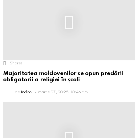
1
Shares
Majoritatea moldovenilor se opun predării
obligatorii a religiei în școli
de
Indiro
martie 27, 2025, 10:46 am