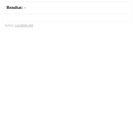
Rezultat:
-
sursa:
cursbnm.md