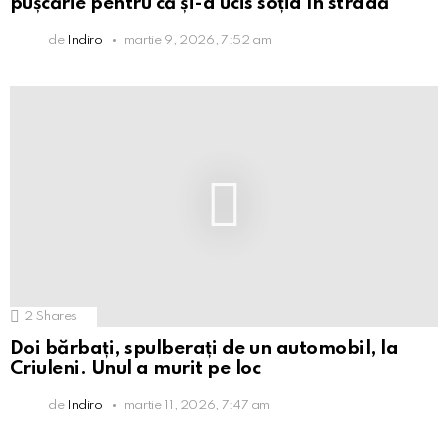
pușcărie pentru că și-a ucis soția în stradă
de
Indiro
martie 9, 2026, 7:52 am
2
Shares
Doi bărbați, spulberați de un automobil, la
Criuleni. Unul a murit pe loc
de
Indiro
martie 11, 2026, 7:47 am