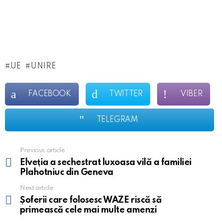
UE
UNIRE
FACEBOOK
TWITTER
VIBER
TELEGRAM
Previous article
See
more
Elveția a sechestrat luxoasa vilă a familiei
Plahotniuc din Geneva
Next article
Șoferii care folosesc WAZE riscă să
primească cele mai multe amenzi