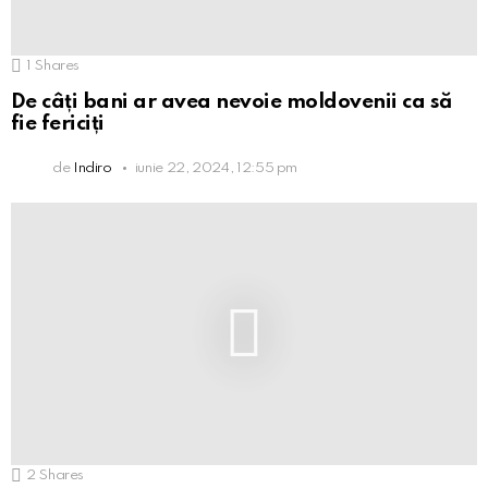
1
Shares
De câți bani ar avea nevoie moldovenii ca să
fie fericiți
de
Indiro
iunie 22, 2024, 12:55 pm
2
Shares