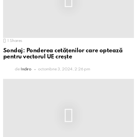
1
Shares
Sondaj: Ponderea cetățenilor care optează
pentru vectorul UE crește
de
Indiro
octombrie 3, 2024, 2:26 pm