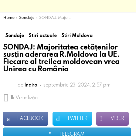
You are here:
Home
Sondaje
SONDAJ: Majoritatea cetățenilor susțin aderarea R.Moldova la UE. Fiecare al treilea moldovean vrea Unirea cu România
Sondaje
Stiri actuale
Stiri Moldova
SONDAJ: Majoritatea cetățenilor
susțin aderarea R.Moldova la UE.
Fiecare al treilea moldovean vrea
Unirea cu România
de
Indiro
septembrie 23, 2024, 2:57 pm
1k
Vizualizări
FACEBOOK
TWITTER
VIBER
TELEGRAM