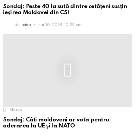
Sondaj: Peste 40 la sută dintre cetățeni susțin
ieșirea Moldovei din CSI
de
Indiro
mai 30, 2024, 10:29 am
1
Shares
Sondaj: Câți moldoveni ar vota pentru
aderarea la UE și la NATO