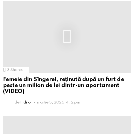
3
Shares
Femeie din Sîngerei, reținută după un furt de
peste un milion de lei dintr-un apartament
(VIDEO)
de
Indiro
martie 5, 2026, 4:12 pm