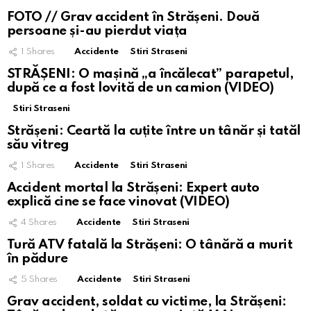
FOTO // Grav accident în Strășeni. Două
persoane și-au pierdut viața
1
Shares
Accidente
Stiri Straseni
STRĂȘENI: O mașină „a încălecat” parapetul,
după ce a fost lovită de un camion (VIDEO)
Stiri Straseni
Strășeni: Ceartă la cuțite între un tânăr și tatăl
său vitreg
1
Shares
Accidente
Stiri Straseni
Accident mortal la Strășeni: Expert auto
explică cine se face vinovat (VIDEO)
4
Shares
Accidente
Stiri Straseni
Tură ATV fatală la Strășeni: O tânără a murit
în pădure
5
Shares
Accidente
Stiri Straseni
Grav accident, soldat cu victime, la Strășeni: