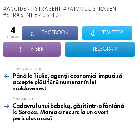
ACCIDENT STRASENI
RAIONUL STRASENI
STRASENI
ZUBREȘTI
4
FACEBOOK
TWITTER
shares
VIBER
TELEGRAM
Previous article
See
more
Până la 1 iulie, agenții economici, impuși să
accepte plăți fără numerar în lei
moldovenești
Next article
Cadavrul unui bebeluș, găsit într-o fântână
la Soroca. Mama a recurs la un avort
periculos acasă