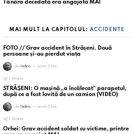
Tânăra decedată era angajată MAI
MAI MULT LA CAPITOLUL:
ACCIDENTE
FOTO // Grav accident în Strășeni. Două
persoane și-au pierdut viața
de
Indiro
acum 5 luni
1
Shares
STRĂȘENI: O mașină „a încălecat” parapetul,
după ce a fost lovită de un camion (VIDEO)
de
Indiro
acum 5 luni
1
Shares
Orhei: Grav accident soldat cu victime, printre