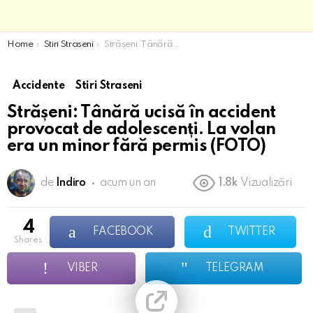
You are here:
Home
Stiri Straseni
Strășeni: Tânără ucisă în accident provocat de adolescenți. La volan era un minor fără permis (FOTO)
Accidente
Stiri Straseni
Strășeni: Tânără ucisă în accident
provocat de adolescenți. La volan
era un minor fără permis (FOTO)
de
Indiro
acum un an
1.8k
Vizualizări
4
FACEBOOK
TWITTER
shares
VIBER
TELEGRAM