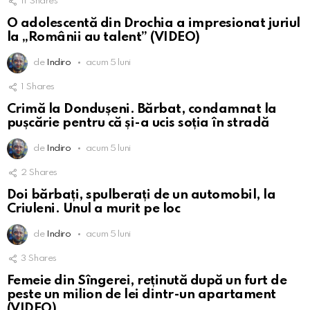
11
Shares
O adolescentă din Drochia a impresionat juriul
la „Românii au talent” (VIDEO)
de
Indiro
acum 5 luni
1
Shares
Crimă la Dondușeni. Bărbat, condamnat la
pușcărie pentru că și-a ucis soția în stradă
de
Indiro
acum 5 luni
2
Shares
Doi bărbați, spulberați de un automobil, la
Criuleni. Unul a murit pe loc
de
Indiro
acum 5 luni
3
Shares
Femeie din Sîngerei, reținută după un furt de
peste un milion de lei dintr-un apartament
(VIDEO)