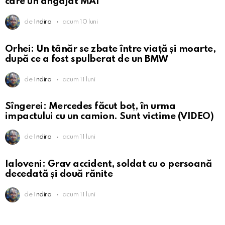
care un angajat MAI
de
Indiro
acum 10 luni
Orhei: Un tânăr se zbate între viață și moarte,
după ce a fost spulberat de un BMW
de
Indiro
acum 11 luni
Sîngerei: Mercedes făcut boț, în urma
impactului cu un camion. Sunt victime (VIDEO)
de
Indiro
acum 11 luni
Ialoveni: Grav accident, soldat cu o persoană
decedată și două rănite
de
Indiro
acum 11 luni