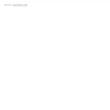
sursa:
cursbnm.md