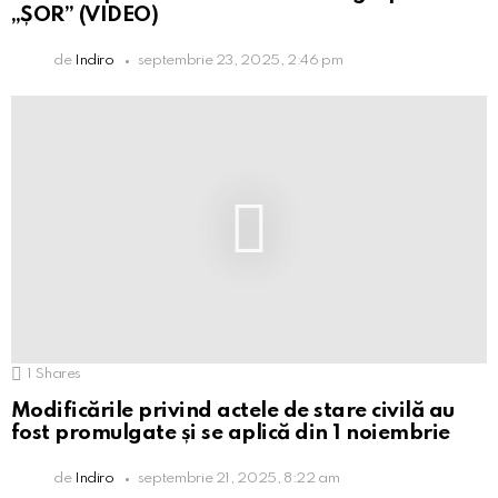
„ȘOR” (VIDEO)
de
Indiro
septembrie 23, 2025, 2:46 pm
1
Shares
Modificările privind actele de stare civilă au
fost promulgate și se aplică din 1 noiembrie
de
Indiro
septembrie 21, 2025, 8:22 am