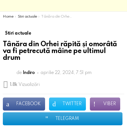
You are here:
Home
Stiri actuale
Tânăra din Orhei răpită și omorâtă va fi petrecută mâine pe ultimul drum
Stiri actuale
Tânăra din Orhei răpită și omorâtă
va fi petrecută mâine pe ultimul
drum
de
Indiro
aprilie 22, 2024, 7:51 pm
1.8k
Vizualizări
FACEBOOK
TWITTER
VIBER
TELEGRAM