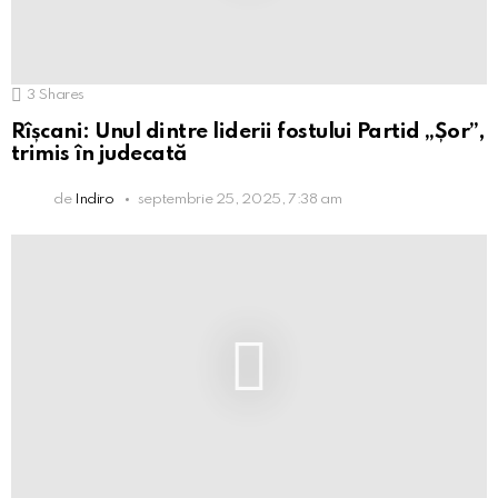
3
Shares
Rîșcani: Unul dintre liderii fostului Partid „Șor”,
trimis în judecată
de
Indiro
septembrie 25, 2025, 7:38 am