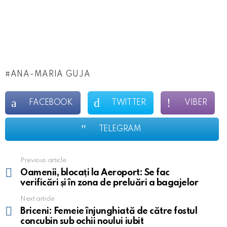
ANA-MARIA GUJA
FACEBOOK
TWITTER
VIBER
TELEGRAM
Previous article
See
more
Oamenii, blocați la Aeroport: Se fac
verificări și în zona de preluări a bagajelor
Next article
Briceni: Femeie înjunghiată de către fostul
concubin sub ochii noului iubit