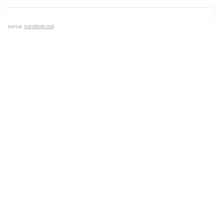
sursa:
cursbnm.md