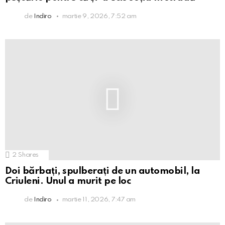
de
Indiro
martie 9, 2026, 7:52 am
2
Shares
Doi bărbați, spulberați de un automobil, la
Criuleni. Unul a murit pe loc
de
Indiro
martie 11, 2026, 7:47 am