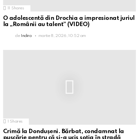
11
Shares
O adolescentă din Drochia a impresionat juriul
la „Românii au talent” (VIDEO)
de
Indiro
martie 8, 2026, 10:52 am
1
Shares
Crimă la Dondușeni. Bărbat, condamnat la
pușcărie pentru că și-a ucis soția în stradă