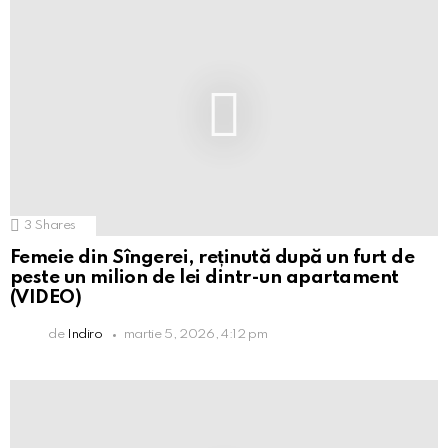
3
Shares
Femeie din Sîngerei, reținută după un furt de
peste un milion de lei dintr-un apartament
(VIDEO)
de
Indiro
martie 5, 2026, 4:12 pm