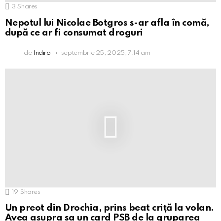
3
Shares
Nepotul lui Nicolae Botgros s-ar afla în comă,
după ce ar fi consumat droguri
de
Indiro
septembrie 25, 2025, 7:14 am
19
Shares
Un preot din Drochia, prins beat criță la volan.
Avea asupra sa un card PSB de la gruparea