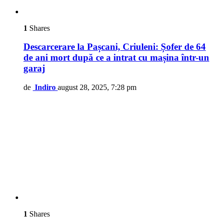
1
Shares
Descarcerare la Pașcani, Criuleni: Șofer de 64
de ani mort după ce a intrat cu mașina într-un
garaj
de
Indiro
august 28, 2025, 7:28 pm
1
Shares