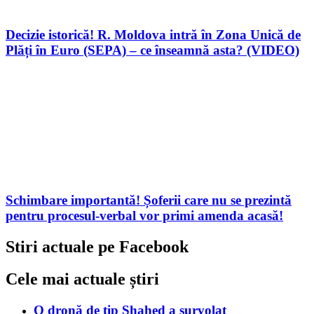
Decizie istorică! R. Moldova intră în Zona Unică de
Plăți în Euro (SEPA) – ce înseamnă asta? (VIDEO)
Schimbare importantă! Șoferii care nu se prezintă
pentru procesul-verbal vor primi amenda acasă!
Stiri actuale pe Facebook
Cele mai actuale știri
O dronă de tip Shahed a survolat