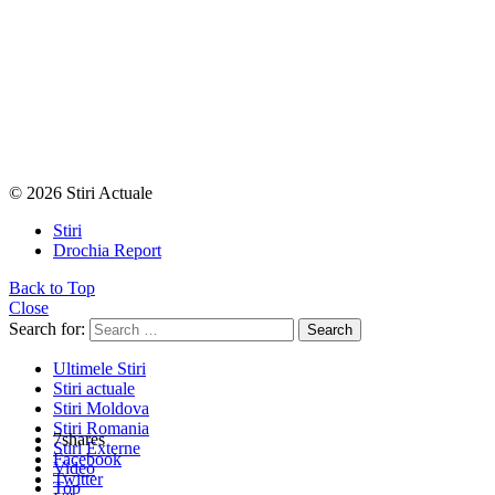
© 2026 Stiri Actuale
Stiri
Drochia Report
Back to Top
Close
Search for:
Search
Ultimele Stiri
Stiri actuale
Stiri Moldova
Stiri Romania
7
shares
Stiri Externe
Facebook
Video
Twitter
Top