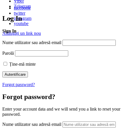
Viber
Telegram
facebook
twitter
Log In
instagram
youtube
Sign In
Adăugați un link nou
Nume utilizator sau adresă email
Parolă
Ține-mă minte
Forgot password?
Forgot password?
Enter your account data and we will send you a link to reset your
password.
Nume utilizator sau adresă email