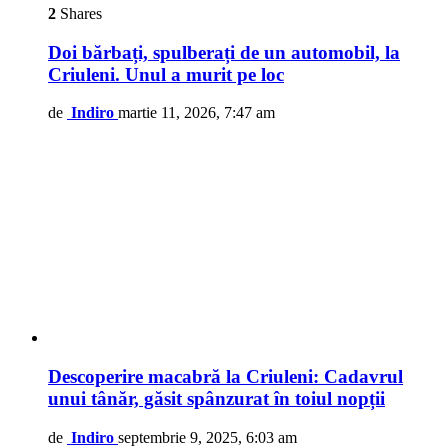
2
Shares
Doi bărbați, spulberați de un automobil, la
Criuleni. Unul a murit pe loc
de
Indiro
martie 11, 2026, 7:47 am
Descoperire macabră la Criuleni: Cadavrul
unui tânăr, găsit spânzurat în toiul nopții
de
Indiro
septembrie 9, 2025, 6:03 am