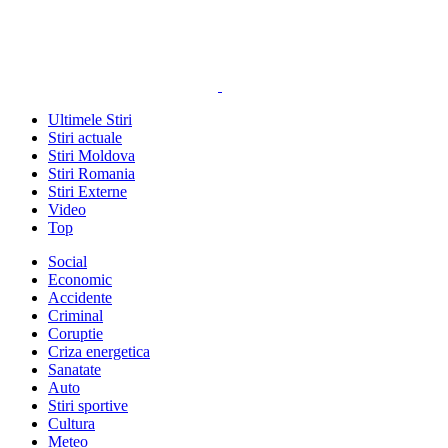
Ultimele Stiri
Stiri actuale
Stiri Moldova
Stiri Romania
Stiri Externe
Video
Top
Social
Economic
Accidente
Criminal
Coruptie
Criza energetica
Sanatate
Auto
Stiri sportive
Cultura
Meteo