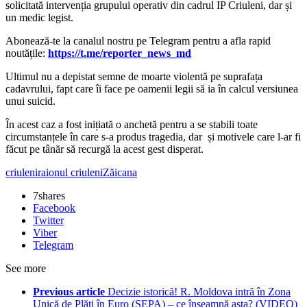
solicitată intervenția grupului operativ din cadrul IP Criuleni, dar și
un medic legist.
‍Abonează-te la canalul nostru pe Telegram pentru a afla rapid
noutățile:
https://t.me/reporter_news_md
Ultimul nu a depistat semne de moarte violentă pe suprafața
cadavrului, fapt care îi face pe oamenii legii să ia în calcul versiunea
unui suicid.
În acest caz a fost inițiată o anchetă pentru a se stabili toate
circumstanțele în care s-a produs tragedia, dar și motivele care l-ar fi
făcut pe tânăr să recurgă la acest gest disperat.
criuleni
raionul criuleni
Zăicana
7
shares
Facebook
Twitter
Viber
Telegram
See more
Previous article
Decizie istorică! R. Moldova intră în Zona
Unică de Plăți în Euro (SEPA) – ce înseamnă asta? (VIDEO)