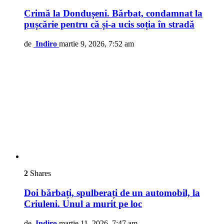
Crimă la Dondușeni. Bărbat, condamnat la
pușcărie pentru că și-a ucis soția în stradă
de
Indiro
martie 9, 2026, 7:52 am
2
Shares
Doi bărbați, spulberați de un automobil, la
Criuleni. Unul a murit pe loc
de
Indiro
martie 11, 2026, 7:47 am