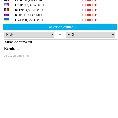
EUR
: 20,0493 MDL
0,0000 ▼
USD
: 17,3737 MDL
0,0000 ▼
RON
: 3,8154 MDL
0,0000 ▼
RUB
: 0,2137 MDL
0,0000 ▼
UAH
: 0,3881 MDL
0,0000 ▼
Convertor valutar
»
Rezultat:
-
sursa:
cursbnm.md