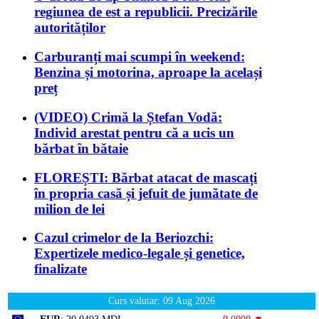
regiunea de est a republicii. Precizările
autorităților
Carburanți mai scumpi în weekend:
Benzina și motorina, aproape la același
preț
(VIDEO) Crimă la Ștefan Vodă:
Individ arestat pentru că a ucis un
bărbat în bătaie
FLOREȘTI: Bărbat atacat de mascați
în propria casă și jefuit de jumătate de
milion de lei
Cazul crimelor de la Beriozchi:
Expertizele medico-legale și genetice,
finalizate
Curs valutar: 09 Aug 2026