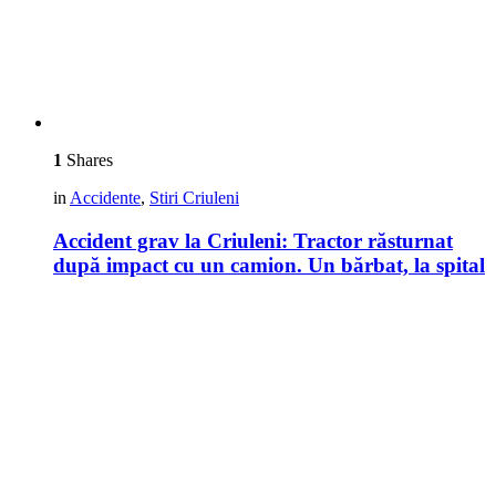
1
Shares
in
Accidente
,
Stiri Criuleni
Accident grav la Criuleni: Tractor răsturnat
după impact cu un camion. Un bărbat, la spital