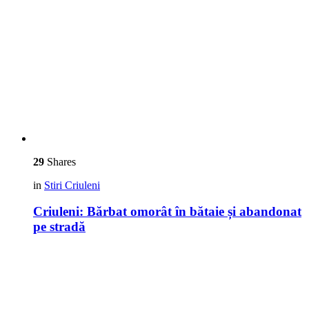
29
Shares
in
Stiri Criuleni
Criuleni: Bărbat omorât în bătaie și abandonat
pe stradă