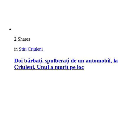
2
Shares
in
Stiri Criuleni
Doi bărbați, spulberați de un automobil, la
Criuleni. Unul a murit pe loc