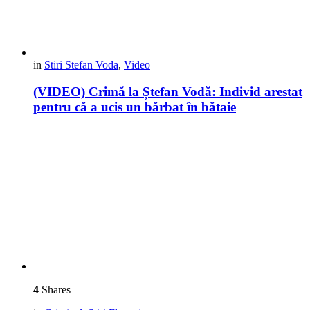
in
Stiri Stefan Voda
,
Video
(VIDEO) Crimă la Ștefan Vodă: Individ arestat
pentru că a ucis un bărbat în bătaie
4
Shares