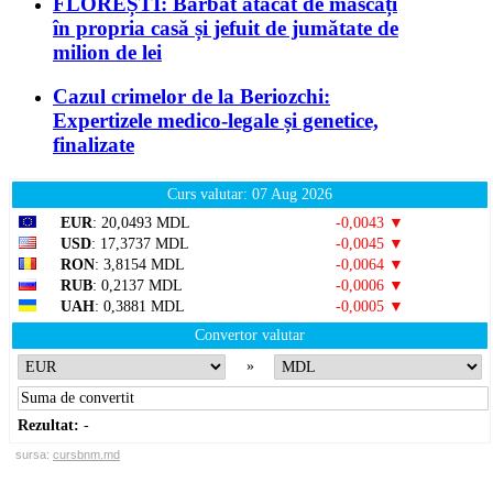
FLOREȘTI: Bărbat atacat de mascați
în propria casă și jefuit de jumătate de
milion de lei
Cazul crimelor de la Beriozchi:
Expertizele medico-legale și genetice,
finalizate
Curs valutar: 07 Aug 2026
EUR
: 20,0493 MDL
-0,0043 ▼
USD
: 17,3737 MDL
-0,0045 ▼
RON
: 3,8154 MDL
-0,0064 ▼
RUB
: 0,2137 MDL
-0,0006 ▼
UAH
: 0,3881 MDL
-0,0005 ▼
Convertor valutar
»
Rezultat:
-
sursa:
cursbnm.md