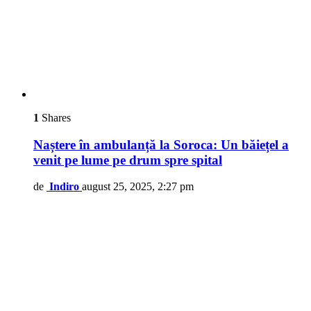
1
Shares
Naștere în ambulanță la Soroca: Un băiețel a
venit pe lume pe drum spre spital
de
Indiro
august 25, 2025, 2:27 pm