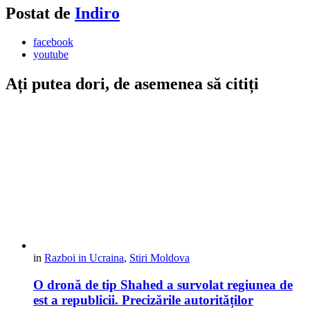
Postat de
Indiro
facebook
youtube
Ați putea dori, de asemenea să citiți
in
Razboi in Ucraina
,
Stiri Moldova
O dronă de tip Shahed a survolat regiunea de
est a republicii. Precizările autorităților