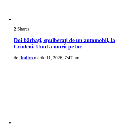
2
Shares
Doi bărbați, spulberați de un automobil, la
Criuleni. Unul a murit pe loc
de
Indiro
martie 11, 2026, 7:47 am