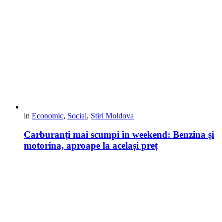
in
Economic
,
Social
,
Stiri Moldova
Carburanți mai scumpi în weekend: Benzina și
motorina, aproape la același preț