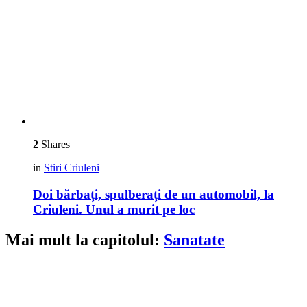
2
Shares
in
Stiri Criuleni
Doi bărbați, spulberați de un automobil, la
Criuleni. Unul a murit pe loc
Mai mult la capitolul:
Sanatate