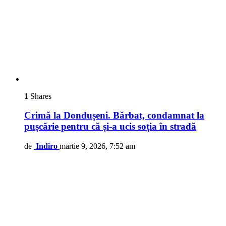
1
Shares
Crimă la Dondușeni. Bărbat, condamnat la
pușcărie pentru că și-a ucis soția în stradă
de
Indiro
martie 9, 2026, 7:52 am