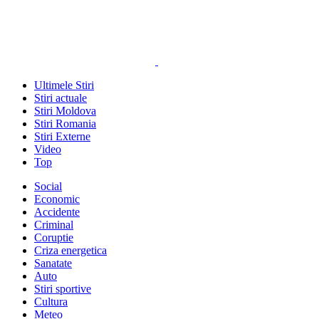
Ultimele Stiri
Stiri actuale
Stiri Moldova
Stiri Romania
Stiri Externe
Video
Top
Social
Economic
Accidente
Criminal
Coruptie
Criza energetica
Sanatate
Auto
Stiri sportive
Cultura
Meteo