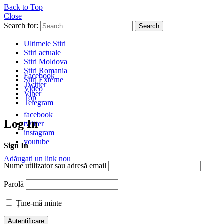
Back to Top
Close
Search for:
Search
Ultimele Stiri
Stiri actuale
Stiri Moldova
Stiri Romania
Facebook
Stiri Externe
Twitter
Video
Viber
Top
Telegram
facebook
Log In
twitter
instagram
youtube
Sign In
Adăugați un link nou
Nume utilizator sau adresă email
Parolă
Ține-mă minte