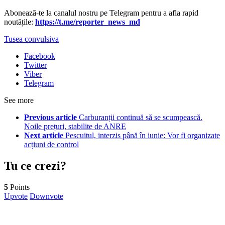
Abonează-te la canalul nostru pe Telegram pentru a afla rapid
noutățile:
https://t.me/reporter_news_md
Tusea convulsiva
Facebook
Twitter
Viber
Telegram
See more
Previous article
Carburanții continuă să se scumpească.
Noile prețuri, stabilite de ANRE
Next article
Pescuitul, interzis până în iunie: Vor fi organizate
acțiuni de control
Tu ce crezi?
5
Points
Upvote
Downvote