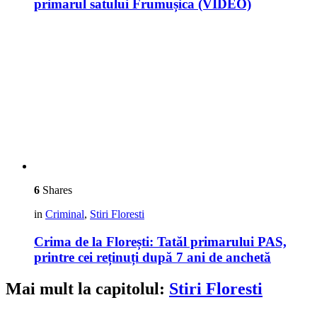
primarul satului Frumușica (VIDEO)
6
Shares
in
Criminal
,
Stiri Floresti
Crima de la Florești: Tatăl primarului PAS,
printre cei reținuți după 7 ani de anchetă
Mai mult la capitolul:
Stiri Floresti