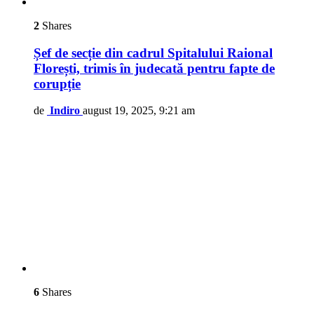
2
Shares
Șef de secție din cadrul Spitalului Raional
Florești, trimis în judecată pentru fapte de
corupție
de
Indiro
august 19, 2025, 9:21 am
6
Shares