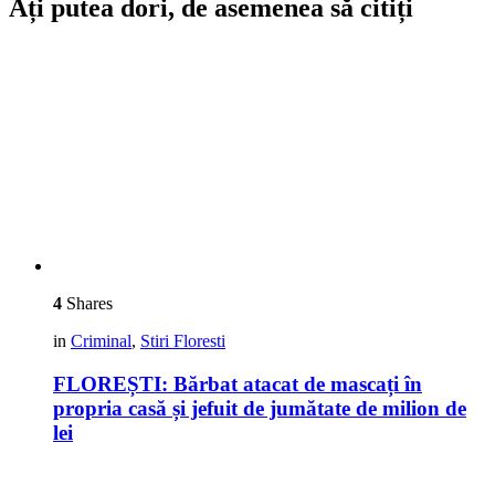
Ați putea dori, de asemenea să citiți
4
Shares
in
Criminal
,
Stiri Floresti
FLOREȘTI: Bărbat atacat de mascați în
propria casă și jefuit de jumătate de milion de
lei