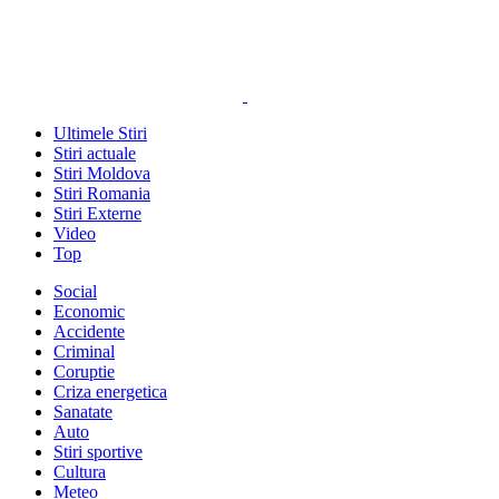
Ultimele Stiri
Stiri actuale
Stiri Moldova
Stiri Romania
Stiri Externe
Video
Top
Social
Economic
Accidente
Criminal
Coruptie
Criza energetica
Sanatate
Auto
Stiri sportive
Cultura
Meteo