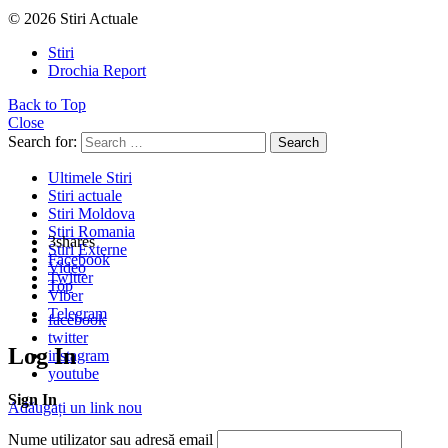
© 2026 Stiri Actuale
Stiri
Drochia Report
Back to Top
Close
Search for:
Search
Ultimele Stiri
Stiri actuale
Stiri Moldova
Stiri Romania
3
shares
Stiri Externe
Facebook
Video
Twitter
Top
Viber
Telegram
facebook
twitter
Log In
instagram
youtube
Sign In
Adăugați un link nou
Nume utilizator sau adresă email