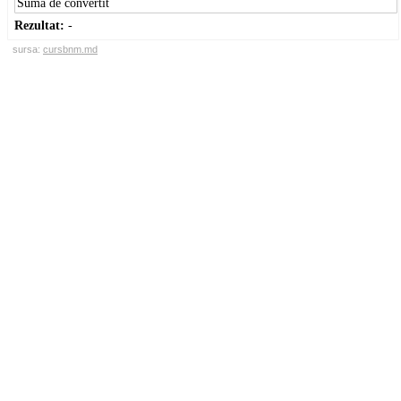
Rezultat:
-
sursa:
cursbnm.md