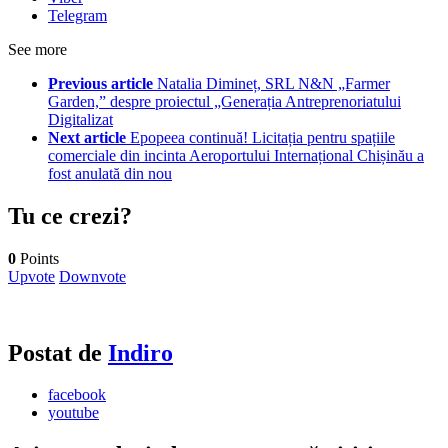
Telegram
See more
Previous article
Natalia Dimineț, SRL N&N „Farmer
Garden,” despre proiectul „Generația Antreprenoriatului
Digitalizat
Next article
Epopeea continuă! Licitația pentru spațiile
comerciale din incinta Aeroportului Internațional Chișinău a
fost anulată din nou
Tu ce crezi?
0
Points
Upvote
Downvote
Postat de
Indiro
facebook
youtube