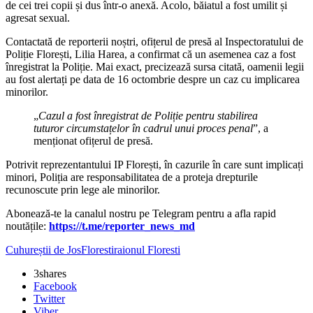
de cei trei copii și dus într-o anexă. Acolo, băiatul a fost umilit și
agresat sexual.
Contactată de reporterii noștri, ofițerul de presă al Inspectoratului de
Poliție Florești, Lilia Harea, a confirmat că un asemenea caz a fost
înregistrat la Poliție. Mai exact, precizează sursa citată, oamenii legii
au fost alertați pe data de 16 octombrie despre un caz cu implicarea
minorilor.
„
Cazul a fost înregistrat de Poliție pentru stabilirea
tuturor circumstațelor în cadrul unui proces penal
”, a
menționat ofițerul de presă.
Potrivit reprezentantului IP Florești, în cazurile în care sunt implicați
minori, Poliția are responsabilitatea de a proteja drepturile
recunoscute prin lege ale minorilor.
Abonează-te la canalul nostru pe Telegram pentru a afla rapid
noutățile:
https://t.me/reporter_news_md
Cuhureștii de Jos
Floresti
raionul Floresti
3
shares
Facebook
Twitter
Viber