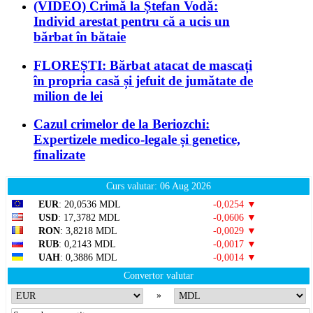
(VIDEO) Crimă la Ștefan Vodă:
Individ arestat pentru că a ucis un
bărbat în bătaie
FLOREȘTI: Bărbat atacat de mascați
în propria casă și jefuit de jumătate de
milion de lei
Cazul crimelor de la Beriozchi:
Expertizele medico-legale și genetice,
finalizate
Curs valutar: 06 Aug 2026
EUR
: 20,0536 MDL
-0,0254 ▼
USD
: 17,3782 MDL
-0,0606 ▼
RON
: 3,8218 MDL
-0,0029 ▼
RUB
: 0,2143 MDL
-0,0017 ▼
UAH
: 0,3886 MDL
-0,0014 ▼
Convertor valutar
»