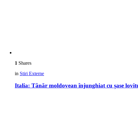
1
Shares
in
Stiri Externe
Italia: Tânăr moldovean înjunghiat cu șase lovitu