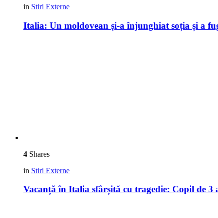
in
Stiri Externe
Italia: Un moldovean și-a înjunghiat soția și a fug
4
Shares
in
Stiri Externe
Vacanță în Italia sfârșită cu tragedie: Copil de 3