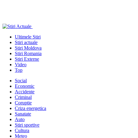
Ultimele Stiri
Stiri actuale
Stiri Moldova
Stiri Romania
Stiri Externe
Video
Top
Social
Economic
Accidente
Criminal
Coruptie
Criza energetica
Sanatate
Auto
Stiri sportive
Cultura
Meteo