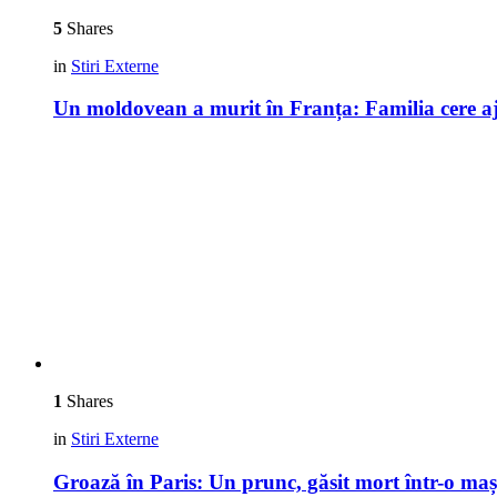
5
Shares
in
Stiri Externe
Un moldovean a murit în Franța: Familia cere aj
1
Shares
in
Stiri Externe
Groază în Paris: Un prunc, găsit mort într-o m