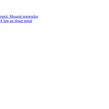
murit. Mesajul prietenilor
NA într-un dosar penal