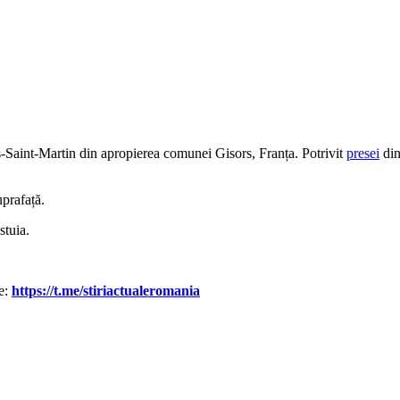
es-Saint-Martin din apropierea comunei Gisors, Franța. Potrivit
presei
din
uprafață.
stuia.
le:
https://t.me/stiriactualeromania