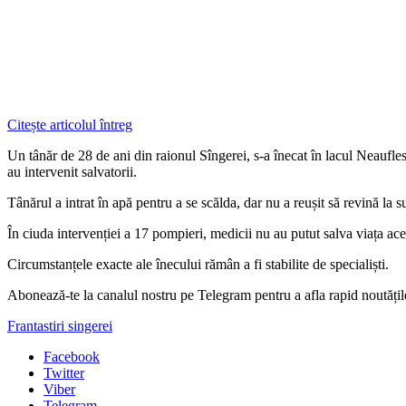
Citește articolul întreg
Un tânăr de 28 de ani din raionul Sîngerei, s-a înecat în lacul Neaufl
au intervenit salvatorii.
Tânărul a intrat în apă pentru a se scălda, dar nu a reușit să revină la s
În ciuda intervenției a 17 pompieri, medicii nu au putut salva viața ace
Circumstanțele exacte ale înecului rămân a fi stabilite de specialiști.
Abonează-te la canalul nostru pe Telegram pentru a afla rapid noutăți
Franta
stiri singerei
Facebook
Twitter
Viber
Telegram