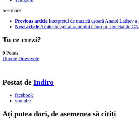
See more
Previous article
Interpretul de muzică ușoară Anatol Latîșev a 
Next article
Arhitectul-șef al raionului Căușeni, cercetat de C
Tu ce crezi?
0
Points
Upvote
Downvote
Postat de
Indiro
facebook
youtube
Ați putea dori, de asemenea să citiți