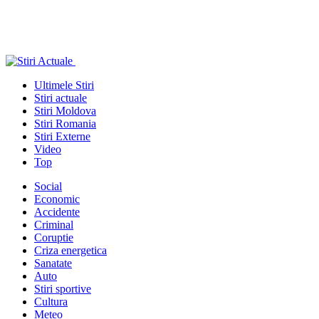
Ultimele Stiri
Stiri actuale
Stiri Moldova
Stiri Romania
Stiri Externe
Video
Top
Social
Economic
Accidente
Criminal
Coruptie
Criza energetica
Sanatate
Auto
Stiri sportive
Cultura
Meteo