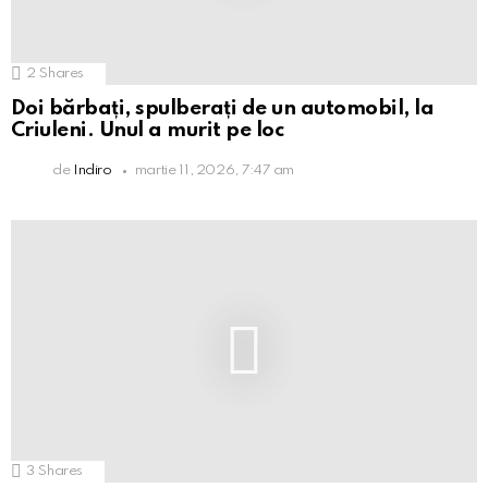
2
Shares
Doi bărbați, spulberați de un automobil, la
Criuleni. Unul a murit pe loc
de
Indiro
martie 11, 2026, 7:47 am
3
Shares