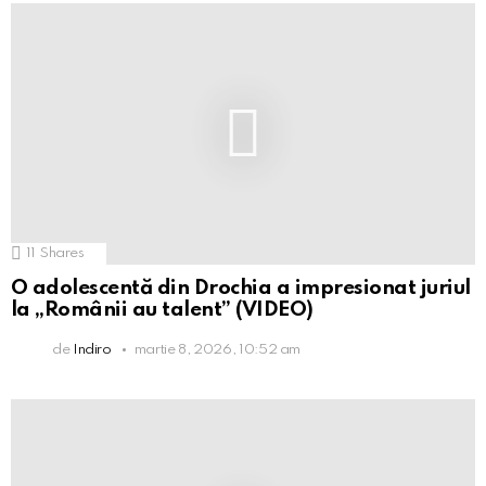
11
Shares
O adolescentă din Drochia a impresionat juriul
la „Românii au talent” (VIDEO)
de
Indiro
martie 8, 2026, 10:52 am