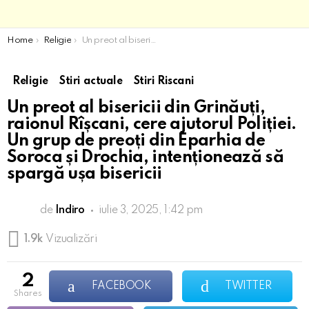
You are here:
Home
Religie
Un preot al bisericii din Grinăuți, raionul Rîșcani, cere ajutorul Poliției. Un grup de preoți din Eparhia de Soroca și Drochia, intenționează să spargă ușa bisericii
Religie
Stiri actuale
Stiri Riscani
Un preot al bisericii din Grinăuți,
raionul Rîșcani, cere ajutorul Poliției.
Un grup de preoți din Eparhia de
Soroca și Drochia, intenționează să
spargă ușa bisericii
de
Indiro
iulie 3, 2025, 1:42 pm
1.9k
Vizualizări
2
FACEBOOK
TWITTER
shares