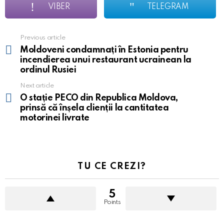
VIBER
TELEGRAM
Previous article
See
more
Moldoveni condamnați în Estonia pentru
incendierea unui restaurant ucrainean la
ordinul Rusiei
Next article
O stație PECO din Republica Moldova,
prinsă că înșela clienții la cantitatea
motorinei livrate
TU CE CREZI?
5
Points