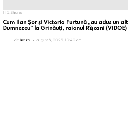
2
Shares
Cum Ilan Șor și Victoria Furtună „au adus un alt
Dumnezeu” la Grinăuți, raionul Rîșcani (VIDOE)
de
Indiro
august 8, 2025, 10:40 am