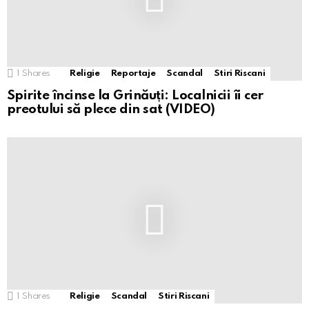
1
Shares
Religie
Reportaje
Scandal
Stiri Riscani
Spirite încinse la Grinăuți: Localnicii îi cer
preotului să plece din sat (VIDEO)
1
Shares
Religie
Scandal
Stiri Riscani