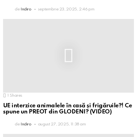
de
Indiro
septembrie 23, 2025, 2:46 pm
1
Shares
UE interzice animalele în casă și frigăruile?! Ce
spune un PREOT din GLODENI? (VIDEO)
de
Indiro
august 27, 2025, 11:38 am