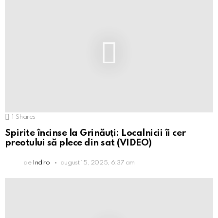
1
Shares
Spirite încinse la Grinăuți: Localnicii îi cer
preotului să plece din sat (VIDEO)
de
Indiro
august 15, 2025, 6:37 am