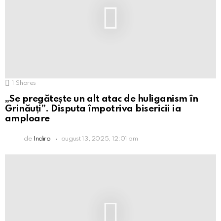
1
Shares
„Se pregătește un alt atac de huliganism în
Grinăuți”. Disputa împotriva bisericii ia
amploare
de
Indiro
august 13, 2025, 12:01 pm