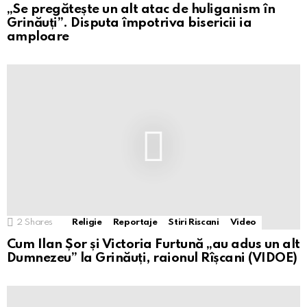
„Se pregătește un alt atac de huliganism în
Grinăuți”. Disputa împotriva bisericii ia
amploare
2
Shares
Religie
Reportaje
Stiri Riscani
Video
Cum Ilan Șor și Victoria Furtună „au adus un alt
Dumnezeu” la Grinăuți, raionul Rîșcani (VIDOE)