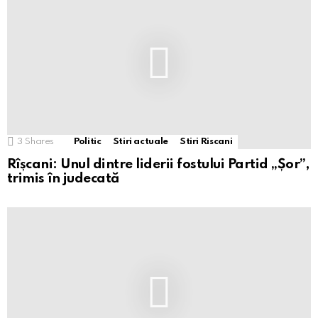
3
Shares
Politic
Stiri actuale
Stiri Riscani
Rîșcani: Unul dintre liderii fostului Partid „Șor”,
trimis în judecată