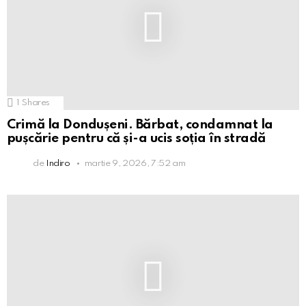
1
Shares
Crimă la Dondușeni. Bărbat, condamnat la
pușcărie pentru că și-a ucis soția în stradă
de
Indiro
martie 9, 2026, 7:52 am