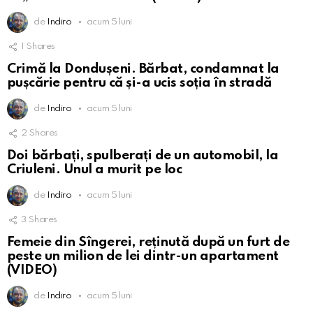
de
Indiro
acum 5 luni
1
Shares
Crimă la Dondușeni. Bărbat, condamnat la
pușcărie pentru că și-a ucis soția în stradă
de
Indiro
acum 5 luni
2
Shares
Doi bărbați, spulberați de un automobil, la
Criuleni. Unul a murit pe loc
de
Indiro
acum 5 luni
3
Shares
Femeie din Sîngerei, reținută după un furt de
peste un milion de lei dintr-un apartament
(VIDEO)
de
Indiro
acum 5 luni