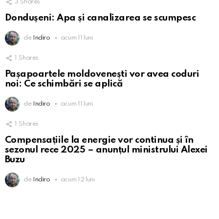
3
Shares
Dondușeni: Apa și canalizarea se scumpesc
de
Indiro
acum 11 luni
1
Shares
Pașapoartele moldovenești vor avea coduri
noi: Ce schimbări se aplică
de
Indiro
acum 11 luni
1
Shares
Compensațiile la energie vor continua și în
sezonul rece 2025 – anunțul ministrului Alexei
Buzu
de
Indiro
acum 12 luni