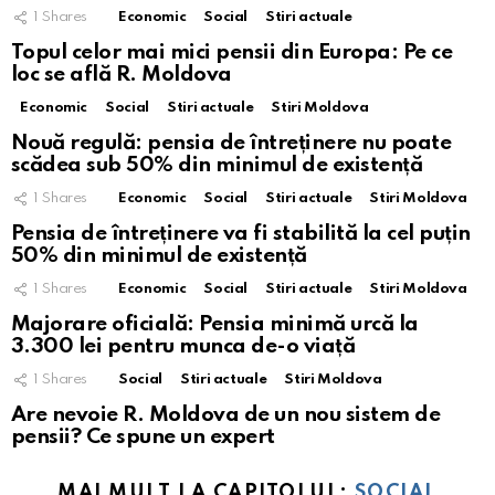
1
Shares
Economic
Social
Stiri actuale
Topul celor mai mici pensii din Europa: Pe ce
loc se află R. Moldova
Economic
Social
Stiri actuale
Stiri Moldova
Nouă regulă: pensia de întreținere nu poate
scădea sub 50% din minimul de existență
1
Shares
Economic
Social
Stiri actuale
Stiri Moldova
Pensia de întreținere va fi stabilită la cel puțin
50% din minimul de existență
1
Shares
Economic
Social
Stiri actuale
Stiri Moldova
Majorare oficială: Pensia minimă urcă la
3.300 lei pentru munca de-o viață
1
Shares
Social
Stiri actuale
Stiri Moldova
Are nevoie R. Moldova de un nou sistem de
pensii? Ce spune un expert
MAI MULT LA CAPITOLUL:
SOCIAL