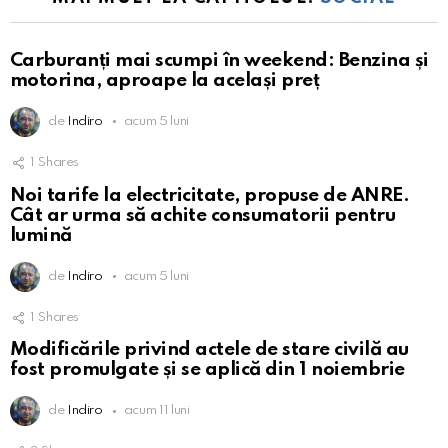
Carburanți mai scumpi în weekend: Benzina și
motorina, aproape la același preț
de
Indiro
acum 5 luni
1
Shares
Noi tarife la electricitate, propuse de ANRE.
Cât ar urma să achite consumatorii pentru
lumină
de
Indiro
acum 5 luni
1
Shares
Modificările privind actele de stare civilă au
fost promulgate și se aplică din 1 noiembrie
de
Indiro
acum 11 luni