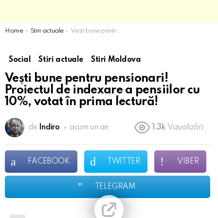
You are here:
Home
Stiri actuale
Vești bune pentru pensionari! Proiectul de indexare a pensiilor cu 10%, votat în prima lectură!
Social
Stiri actuale
Stiri Moldova
Vești bune pentru pensionari!
Proiectul de indexare a pensiilor cu
10%, votat în prima lectură!
de
Indiro
acum un an
1.3k
Vizualizări
FACEBOOK
TWITTER
VIBER
TELEGRAM