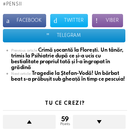
PENSII
FACEBOOK
TWITTER
VIBER
TELEGRAM
Crimă șocantă la Florești. Un tânăr,
See
Previous article
trimis la Psihiatrie după ce și-a ucis cu
more
bestialitate propriul tată și l-a îngropat în
grădină
Tragedie la Ștefan-Vodă! Un bărbat
Next article
beat s-a prăbușit sub gheață în timp ce pescuia!
TU CE CREZI?
59
Points