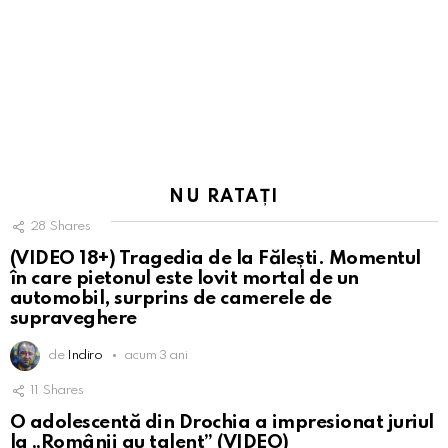
NU RATAȚI
28
Shares
(VIDEO 18+) Tragedia de la Fălești. Momentul
în care pietonul este lovit mortal de un
automobil, surprins de camerele de
supraveghere
de
Indiro
acum 3 ani
11
Shares
O adolescentă din Drochia a impresionat juriul
la „Românii au talent” (VIDEO)