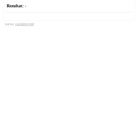
Rezultat:
-
sursa:
cursbnm.md