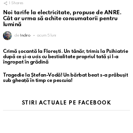
1
Shares
Noi tarife la electricitate, propuse de ANRE.
Cât ar urma să achite consumatorii pentru
lumină
de
Indiro
acum 5 luni
Crimă șocantă la Florești. Un tânăr, trimis la Psihiatrie
după ce și-a ucis cu bestialitate propriul tată și l-a
îngropat în grădină
Tragedie la Ștefan-Vodă! Un bărbat beat s-a prăbușit
sub gheață în timp ce pescuia!
STIRI ACTUALE PE FACEBOOK