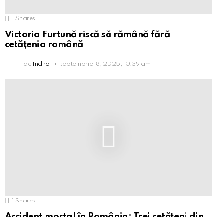
1
Shares
Victoria Furtună riscă să rămână fără
cetățenia română
de
Indiro
septembrie 18, 2025, 10:39 am
1
Shares
Accident mortal în România: Trei cetățeni din