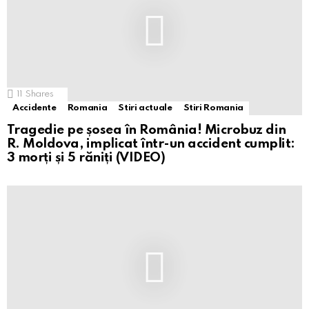
11
Shares
Accidente
Romania
Stiri actuale
Stiri Romania
Tragedie pe șosea în România! Microbuz din
R. Moldova, implicat într-un accident cumplit:
3 morți și 5 răniți (VIDEO)