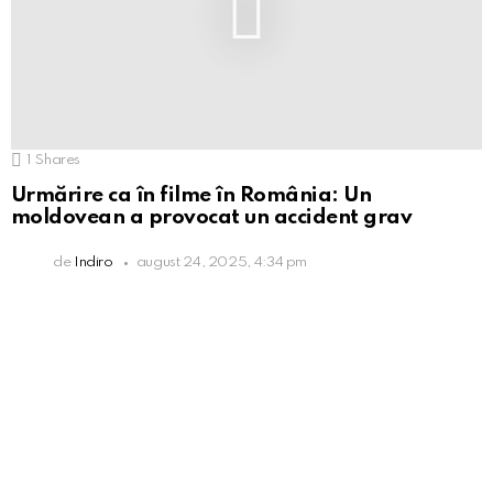
1
Shares
Urmărire ca în filme în România: Un
moldovean a provocat un accident grav
de
Indiro
august 24, 2025, 4:34 pm