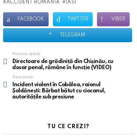
ACCIDENT ROMANIA
IASI
FACEBOOK
TWITTER
VIBER
TELEGRAM
Previous article
See
more
Directoare de grădiniță din Chișinău, cu
dosar penal, rămâne în funcție​ (VIDEO)
Next article
​Incident violent în Cobâlea, raionul
Șoldănești: Bărbat bătut cu ciocanul,
autoritățile sub presiune​
TU CE CREZI?