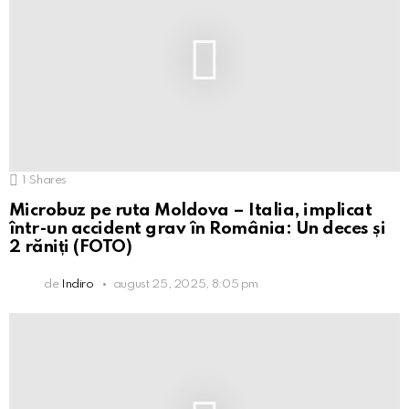
1
Shares
Microbuz pe ruta Moldova – Italia, implicat
într-un accident grav în România: Un deces și
2 răniți (FOTO)
de
Indiro
august 25, 2025, 8:05 pm