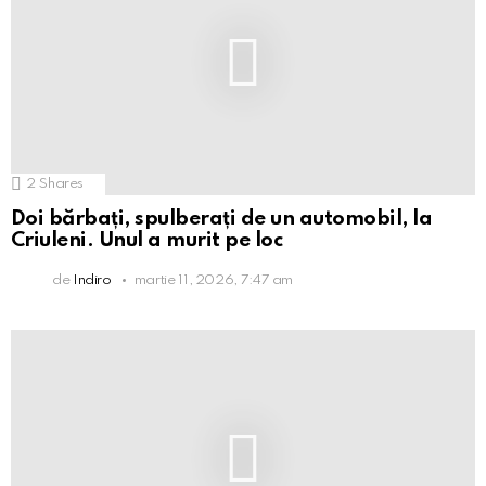
2
Shares
Doi bărbați, spulberați de un automobil, la
Criuleni. Unul a murit pe loc
de
Indiro
martie 11, 2026, 7:47 am