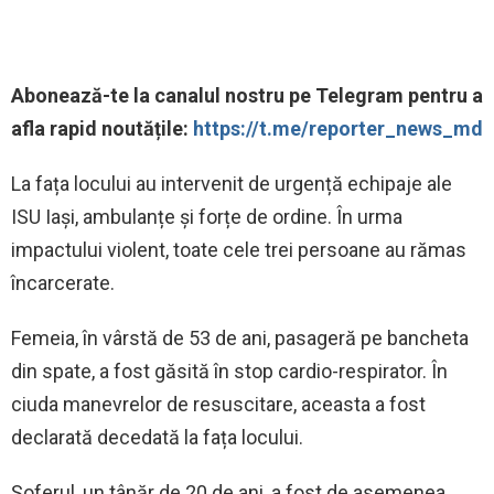
‍Abonează-te la canalul nostru pe Telegram pentru a
afla rapid noutățile:
https://t.me/reporter_news_md
La fața locului au intervenit de urgență echipaje ale
ISU Iași, ambulanțe și forțe de ordine. În urma
impactului violent, toate cele trei persoane au rămas
încarcerate.
Femeia, în vârstă de 53 de ani, pasageră pe bancheta
din spate, a fost găsită în stop cardio-respirator. În
ciuda manevrelor de resuscitare, aceasta a fost
declarată decedată la fața locului.
Șoferul, un tânăr de 20 de ani, a fost de asemenea