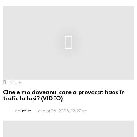
1
Shares
Cine e moldoveanul care a provocat haos în
trafic la Iași? (VIDEO)
de
Indiro
august 26, 2025, 12:27 pm