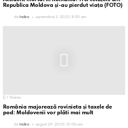
Republica Moldova și-au pierdut viața (FOTO)
de
Indiro
septembrie 3, 2025, 8:00 am
1
Shares
România majorează rovinieta și taxele de
pod: Moldovenii vor plăti mai mult
de
Indiro
august 29, 2025, 10:06 am