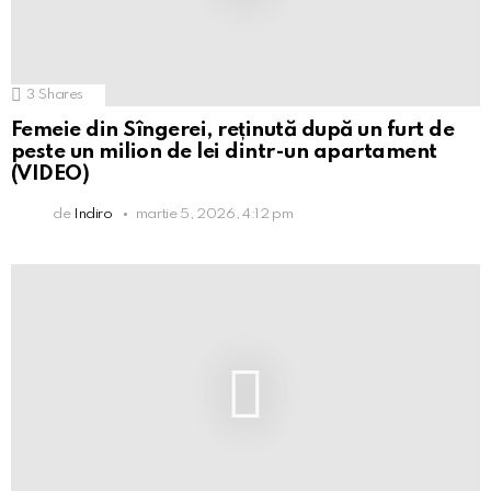
3
Shares
Femeie din Sîngerei, reținută după un furt de
peste un milion de lei dintr-un apartament
(VIDEO)
de
Indiro
martie 5, 2026, 4:12 pm