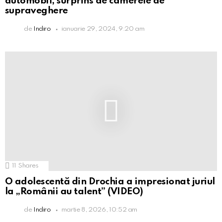
automobil, surprins de camerele de
supraveghere
de
Indiro
ianuarie 29, 2024, 9:20 am
11
Shares
O adolescentă din Drochia a impresionat juriul
la „Românii au talent” (VIDEO)
de
Indiro
martie 8, 2026, 10:52 am