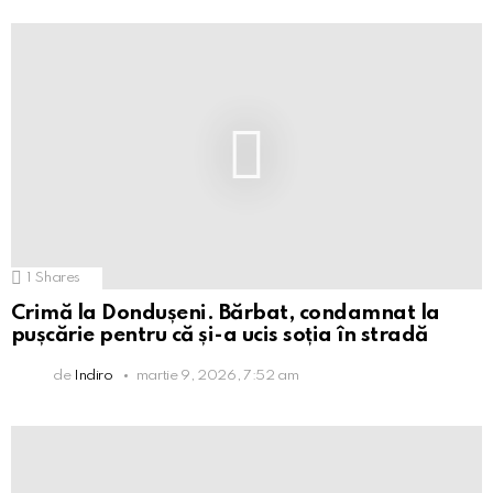
1
Shares
Crimă la Dondușeni. Bărbat, condamnat la
pușcărie pentru că și-a ucis soția în stradă
de
Indiro
martie 9, 2026, 7:52 am