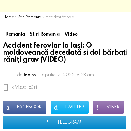
You are here:
Home
Stiri Romania
Accident feroviar la Iași: O moldoveancă decedată și doi bărbați răniți grav​ (VIDEO)
Romania
Stiri Romania
Video
Accident feroviar la Iași: O
moldoveancă decedată și doi bărbați
răniți grav​ (VIDEO)
de
Indiro
aprilie 12, 2025, 8:28 am
1k
Vizualizări
FACEBOOK
TWITTER
VIBER
TELEGRAM