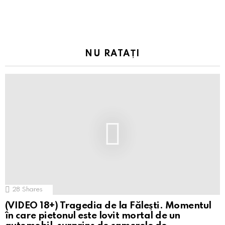
NU RATAȚI
28
Shares
(VIDEO 18+) Tragedia de la Fălești. Momentul
în care pietonul este lovit mortal de un