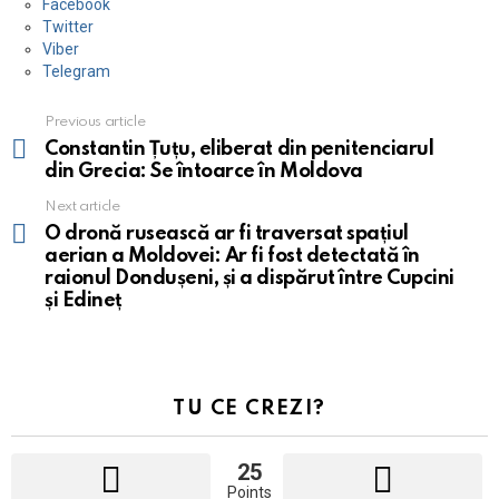
Facebook
Twitter
Viber
Telegram
Previous article
See
more
Constantin Țuțu, eliberat din penitenciarul
din Grecia: Se întoarce în Moldova
Next article
O dronă rusească ar fi traversat spațiul
aerian a Moldovei: Ar fi fost detectată în
raionul Dondușeni, și a dispărut între Cupcini
și Edineț
TU CE CREZI?
25
Points