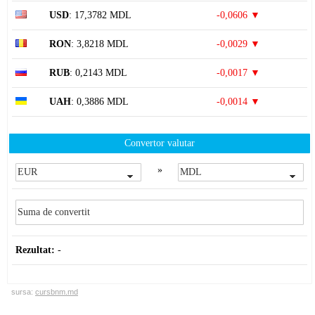
USD
: 17,3782 MDL
-0,0606 ▼
RON
: 3,8218 MDL
-0,0029 ▼
RUB
: 0,2143 MDL
-0,0017 ▼
UAH
: 0,3886 MDL
-0,0014 ▼
Convertor valutar
»
Rezultat:
-
sursa:
cursbnm.md