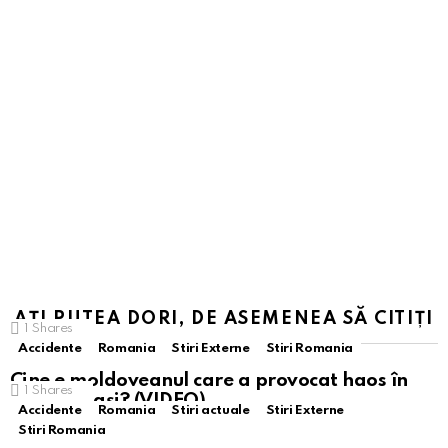
AȚI PUTEA DORI, DE ASEMENEA SĂ CITIȚI
1
Shares
Accidente
Romania
Stiri Externe
Stiri Romania
Cine e moldoveanul care a provocat haos în
1
Shares
trafic la Iași? (VIDEO)
Accidente
Romania
Stiri actuale
Stiri Externe
Stiri Romania