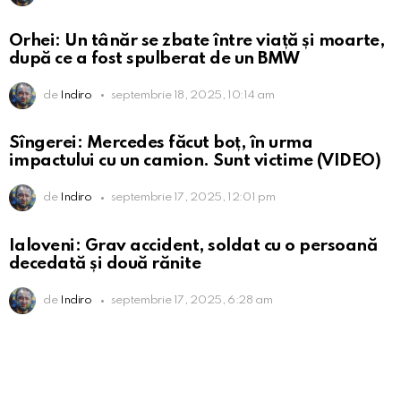
Orhei: Un tânăr se zbate între viață și moarte,
după ce a fost spulberat de un BMW
de
Indiro
septembrie 18, 2025, 10:14 am
Sîngerei: Mercedes făcut boț, în urma
impactului cu un camion. Sunt victime (VIDEO)
de
Indiro
septembrie 17, 2025, 12:01 pm
Ialoveni: Grav accident, soldat cu o persoană
decedată și două rănite
de
Indiro
septembrie 17, 2025, 6:28 am