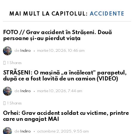
MAI MULT LA CAPITOLUL:
ACCIDENTE
FOTO // Grav accident în Strășeni. Două
persoane și-au pierdut viața
de
Indiro
martie 10, 2026, 10:46 am
1
Shares
STRĂȘENI: O mașină „a încălecat” parapetul,
după ce a fost lovită de un camion (VIDEO)
de
Indiro
martie 10, 2026, 7:44 am
1
Shares
Orhei: Grav accident soldat cu victime, printre
care un angajat MAI
de
Indiro
octombrie 2, 2025, 9:55 am