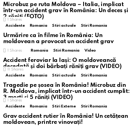
Microbuz pe ruta Moldova – Italia, implicat
într-un accident grav în România: Un deces și
2 răniți (FOTO)
1
Shares
Accidente
Romania
Stiri actuale
Stiri Romania
Urmărire ca în filme în România: Un
moldovean a provocat un accident grav
1
Shares
Romania
Stiri Romania
Video
Accident feroviar la Iași: O moldoveancă
decedată și doi bărbați răniți grav​ (VIDEO)
11
Shares
Accidente
Romania
Stiri actuale
Stiri Romania
Tragedie pe șosea în România! Microbuz din
R. Moldova, implicat într-un accident cumplit:
3 morți și 5 răniți (VIDEO)
1
Shares
Accidente
Romania
Stiri Externe
Stiri Romania
Grav accident rutier în România! Un cetățean
moldovean, printre vinovați!