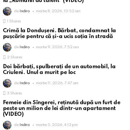
la „Românii au talent” (VIDEO)
de
Indiro
martie 8, 2026, 10:52 am
1
Shares
Crimă la Dondușeni. Bărbat, condamnat la
pușcărie pentru că și-a ucis soția în stradă
de
Indiro
martie 9, 2026, 7:52 am
2
Shares
Doi bărbați, spulberați de un automobil, la
Criuleni. Unul a murit pe loc
de
Indiro
martie 11, 2026, 7:47 am
3
Shares
Femeie din Sîngerei, reținută după un furt de
peste un milion de lei dintr-un apartament
(VIDEO)
de
Indiro
martie 5, 2026, 4:12 pm