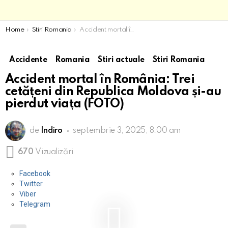
You are here:
Home
Stiri Romania
Accident mortal în România: Trei cetățeni din Republica Moldova și-au pierdut viața (FOTO)
Accidente
Romania
Stiri actuale
Stiri Romania
Accident mortal în România: Trei
cetățeni din Republica Moldova și-au
pierdut viața (FOTO)
de
Indiro
septembrie 3, 2025, 8:00 am
670
Vizualizări
Facebook
Twitter
Viber
Telegram