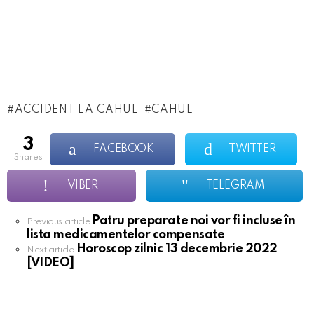
ACCIDENT LA CAHUL
CAHUL
3
FACEBOOK
TWITTER
shares
VIBER
TELEGRAM
Patru preparate noi vor fi incluse în
See
Previous article
lista medicamentelor compensate
more
Horoscop zilnic 13 decembrie 2022
Next article
[VIDEO]