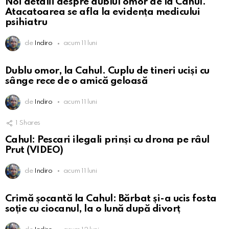
Noi detalii despre dublul omor de la Cahul.
Atacatoarea se afla la evidența medicului
psihiatru
de
Indiro
acum 11 luni
Dublu omor, la Cahul. Cuplu de tineri uciși cu
sânge rece de o amică geloasă
de
Indiro
acum 11 luni
1
Shares
Cahul: Pescari ilegali prinși cu drona pe râul
Prut (VIDEO)
de
Indiro
acum 11 luni
Crimă șocantă la Cahul: Bărbat și-a ucis fosta
soție cu ciocanul, la o lună după divorț