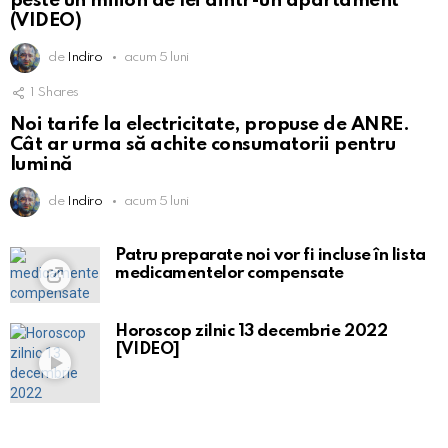
peste un milion de lei dintr-un apartament
(VIDEO)
de
Indiro
acum 5 luni
1
Shares
Noi tarife la electricitate, propuse de ANRE.
Cât ar urma să achite consumatorii pentru
lumină
de
Indiro
acum 5 luni
Patru preparate noi vor fi incluse în lista
medicamentelor compensate
Horoscop zilnic 13 decembrie 2022
[VIDEO]