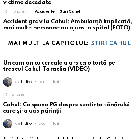
victime decedate
11
Shares
Accidente
Stiri Cahul
Accident grav la Cahul: Ambulanță implicată,
mai multe persoane au ajuns la spital (FOTO)
MAI MULT LA CAPITOLUL:
STIRI CAHUL
Un camion cu cereale a ars ca o torță pe
traseul Cahul-Taraclia (VIDEO)
de
Indiro
acum 11 luni
1
Shares
Cahul: Ce spune PG despre sentința tânărului
care și-a ucis părinții
de
Indiro
acum 11 luni