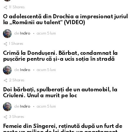
11
Shares
O adolescentă din Drochia a impresionat juriul
la „Românii au talent” (VIDEO)
de
Indiro
acum 5 luni
1
Shares
Crimă la Dondușeni. Bărbat, condamnat la
pușcărie pentru că și-a ucis soția în stradă
de
Indiro
acum 5 luni
2
Shares
Doi bărbați, spulberați de un automobil, la
Criuleni. Unul a murit pe loc
de
Indiro
acum 5 luni
3
Shares
Femeie din Sîngerei, reținută după un furt de