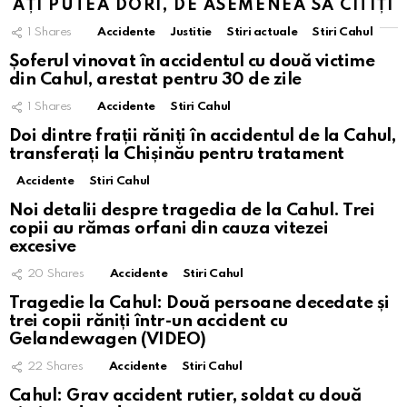
AȚI PUTEA DORI, DE ASEMENEA SĂ CITIȚI
1
Shares
Accidente
Justitie
Stiri actuale
Stiri Cahul
Șoferul vinovat în accidentul cu două victime
din Cahul, arestat pentru 30 de zile
1
Shares
Accidente
Stiri Cahul
Doi dintre frații răniți în accidentul de la Cahul,
transferați la Chișinău pentru tratament
Accidente
Stiri Cahul
Noi detalii despre tragedia de la Cahul. Trei
copii au rămas orfani din cauza vitezei
excesive
20
Shares
Accidente
Stiri Cahul
Tragedie la Cahul: Două persoane decedate și
trei copii răniți într-un accident cu
Gelandewagen (VIDEO)
22
Shares
Accidente
Stiri Cahul
Cahul: Grav accident rutier, soldat cu două