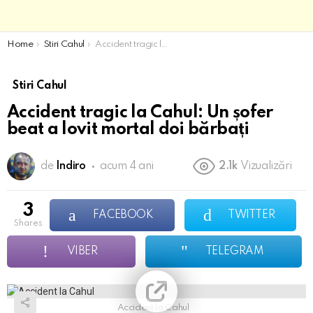
You are here:
Home
Stiri Cahul
Accident tragic la Cahul: Un șofer beat a lovit mortal doi bărbați
Stiri Cahul
Accident tragic la Cahul: Un șofer
beat a lovit mortal doi bărbați
de
Indiro
acum 4 ani
2.1k
Vizualizări
3
FACEBOOK
TWITTER
shares
VIBER
TELEGRAM
Accident la Cahul