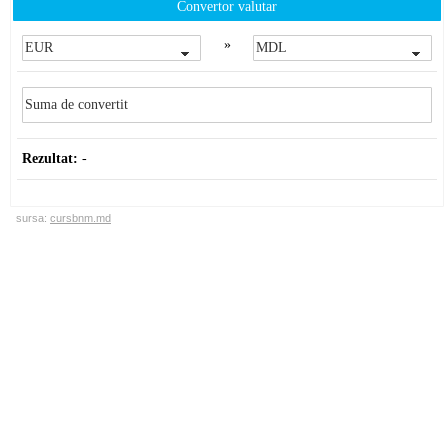
Convertor valutar
»
Rezultat:
-
sursa:
cursbnm.md