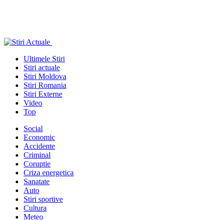
Ultimele Stiri
Stiri actuale
Stiri Moldova
Stiri Romania
Stiri Externe
Video
Top
Social
Economic
Accidente
Criminal
Coruptie
Criza energetica
Sanatate
Auto
Stiri sportive
Cultura
Meteo