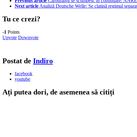
Previous article
Carburanții se scumpesc în continuare: ANRE a
Next article
Analiză Deutsche Welle: Se clatină regimul separati
Tu ce crezi?
-1
Points
Upvote
Downvote
Postat de
Indiro
facebook
youtube
Ați putea dori, de asemenea să citiți