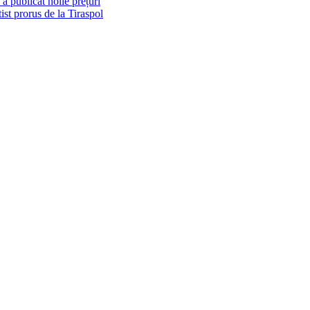
 publicat noile prețuri
st prorus de la Tiraspol