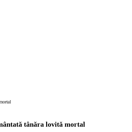
mortal
mântată tânăra lovită mortal