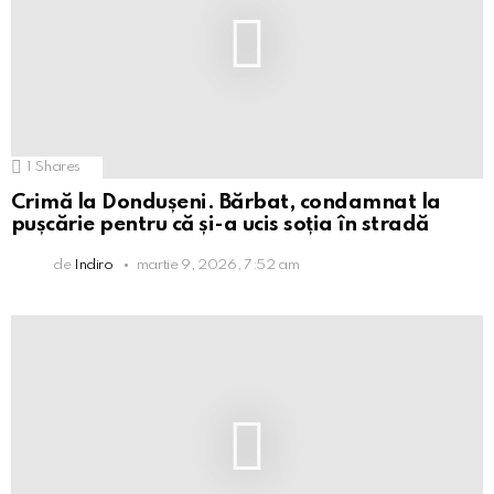
1
Shares
Crimă la Dondușeni. Bărbat, condamnat la
pușcărie pentru că și-a ucis soția în stradă
de
Indiro
martie 9, 2026, 7:52 am