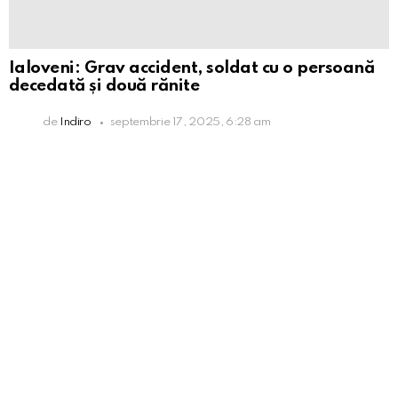
Ialoveni: Grav accident, soldat cu o persoană
decedată și două rănite
de
Indiro
septembrie 17, 2025, 6:28 am