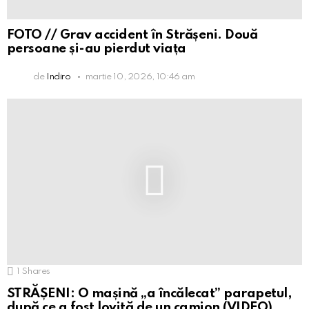
FOTO // Grav accident în Strășeni. Două
persoane și-au pierdut viața
de
Indiro
martie 10, 2026, 10:46 am
1
Shares
STRĂȘENI: O mașină „a încălecat” parapetul,
după ce a fost lovită de un camion (VIDEO)