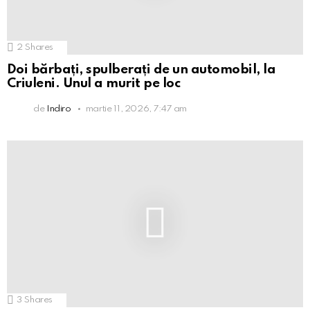
2
Shares
Doi bărbați, spulberați de un automobil, la
Criuleni. Unul a murit pe loc
de
Indiro
martie 11, 2026, 7:47 am
3
Shares