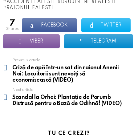
ACCIDENT FALESTI
DRUJINENI
FALESTI
RAIONUL FALESTI
7
FACEBOOK
TWITTER
shares
VIBER
TELEGRAM
Previous article
See
more
Criză de apă într-un sat din raionul Anenii
Noi: Locuitorii sunt nevoiți să
economisească (VIDEO)
Next article
Scandal la Orhei: Plantație de Porumb
Distrusă pentru o Bază de Odihnă! (VIDEO)
TU CE CREZI?