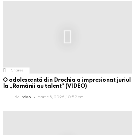
11
Shares
O adolescentă din Drochia a impresionat juriul
la „Românii au talent” (VIDEO)
de
Indiro
martie 8, 2026, 10:52 am