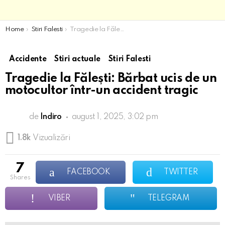
You are here:
Home
Stiri Falesti
Tragedie la Fălești: Bărbat ucis de un motocultor într-un accident tragic
Accidente
Stiri actuale
Stiri Falesti
Tragedie la Fălești: Bărbat ucis de un
motocultor într-un accident tragic
de
Indiro
august 1, 2025, 3:02 pm
1.8k
Vizualizări
7
FACEBOOK
TWITTER
shares
VIBER
TELEGRAM