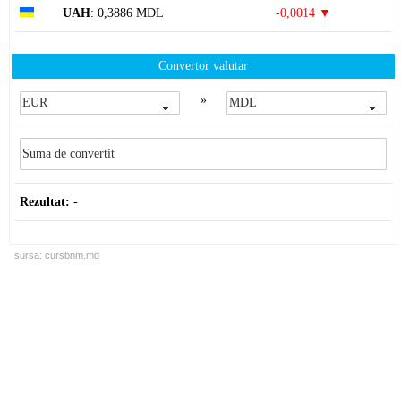
UAH
: 0,3886 MDL
-0,0014 ▼
Convertor valutar
»
Rezultat:
-
sursa:
cursbnm.md